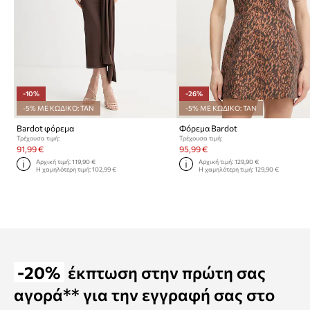
-10%
-26%
-5% ΜΕ ΚΩΔΙΚΟ: TAN
-5% ΜΕ ΚΩΔΙΚΟ: TAN
Bardot φόρεμα
Φόρεμα Bardot
Τρέχουσα τιμή:
Τρέχουσα τιμή:
91,99 €
95,99 €
Αρχική τιμή:
119,90 €
Αρχική τιμή:
129,90 €
Η χαμηλότερη τιμή:
102,99 €
Η χαμηλότερη τιμή:
129,90 €
-20%
έκπτωση στην πρώτη σας
αγορά** για την εγγραφή σας στο