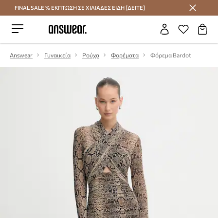
FINAL SALE % ΕΚΠΤΩΣΗ ΣΕ ΧΙΛΙΑΔΕΣ ΕΙΔΗ [ΔΕΙΤΕ]
Εξοικονομήστε με το Answear Club
Answear
Γυναικεία
Ρούχα
Φορέματα
Φόρεμα Bardot