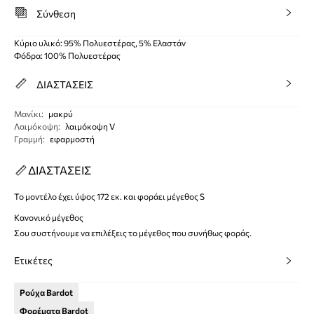
Σύνθεση
Κύριο υλικό: 95% Πολυεστέρας, 5% Ελαστάν
Φόδρα: 100% Πολυεστέρας
ΔΙΑΣΤΑΣΕΙΣ
Μανίκι
:
μακρύ
Λαιμόκοψη
:
λαιμόκοψη V
Γραμμή
:
εφαρμοστή
ΔΙΑΣΤΑΣΕΙΣ
Το μοντέλο έχει ύψος 172 εκ. και φοράει μέγεθος S
Κανονικό μέγεθος
Σου συστήνουμε να επιλέξεις το μέγεθος που συνήθως φοράς.
Ετικέτες
Ρούχα Bardot
Φορέματα Bardot