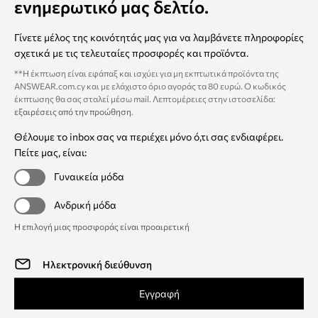
ενημερωτικό μας δελτίο.
Γίνετε μέλος της κοινότητάς μας για να λαμβάνετε πληροφορίες
σχετικά με τις τελευταίες προσφορές και προϊόντα.
**Η έκπτωση είναι εφάπαξ και ισχύει για μη εκπτωτικά προϊόντα της
ANSWEAR.com.cy και με ελάχιστο όριο αγοράς τα 80 ευρώ. Ο κωδικός
έκπτωσης θα σας σταλεί μέσω mail. Λεπτομέρειες στην ιστοσελίδα:
εξαιρέσεις από την προώθηση
.
Θέλουμε το inbox σας να περιέχει μόνο ό,τι σας ενδιαφέρει.
Πείτε μας, είναι:
Γυναικεία μόδα
Ανδρική μόδα
Η επιλογή μιας προσφοράς είναι προαιρετική
Εγγραφή