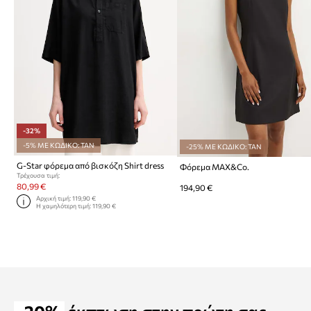
-32%
-5% ΜΕ ΚΩΔΙΚΟ: TAN
-25% ΜΕ ΚΩΔΙΚΟ: TAN
G-Star φόρεμα από βισκόζη Shirt dress
Φόρεμα MAX&Co.
Τρέχουσα τιμή:
80,99 €
194,90 €
Αρχική τιμή:
119,90 €
Η χαμηλότερη τιμή:
119,90 €