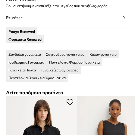
Σου συστήνουμε να επιλέξεις το μέγεθος που συνήθως φοράς.
Ετικέτες
Ρούχα Renewed
Φορέματα Renewed
Σανδαλια γυναικεια
Σαγιονάρεσ γυναικειεσ
Κολαν γυναικειο
Ισοθερμικα Γυναικεια
Παντελόνια Φόρμασ Γυναικεία
Γυναικεία Παλτά
Γυναικείες Σαγιονάρες
Παντελονια Γυναικεια Υφασματινα
Δείτε παρόμοια προϊόντα