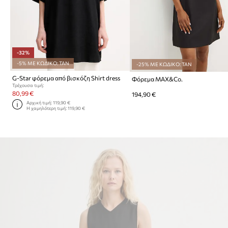
-32%
-5% ΜΕ ΚΩΔΙΚΟ: TAN
-25% ΜΕ ΚΩΔΙΚΟ: TAN
G-Star φόρεμα από βισκόζη Shirt dress
Φόρεμα MAX&Co.
Τρέχουσα τιμή:
80,99 €
194,90 €
Αρχική τιμή:
119,90 €
Η χαμηλότερη τιμή:
119,90 €