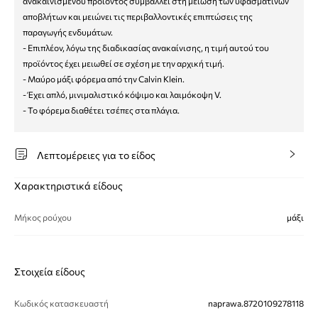
ανακαινισμένου προϊόντος συμβάλλει στη μείωση των υφασμάτινων
αποβλήτων και μειώνει τις περιβαλλοντικές επιπτώσεις της
παραγωγής ενδυμάτων.
- Επιπλέον, λόγω της διαδικασίας ανακαίνισης, η τιμή αυτού του
προϊόντος έχει μειωθεί σε σχέση με την αρχική τιμή.
- Μαύρο μάξι φόρεμα από την Calvin Klein.
- Έχει απλό, μινιμαλιστικό κόψιμο και λαιμόκοψη V.
- Το φόρεμα διαθέτει τσέπες στα πλάγια.
Λεπτομέρειες για το είδος
Χαρακτηριστικά είδους
Μήκος ρούχου
μάξι
Στοιχεία είδους
Κωδικός κατασκευαστή
naprawa.8720109278118