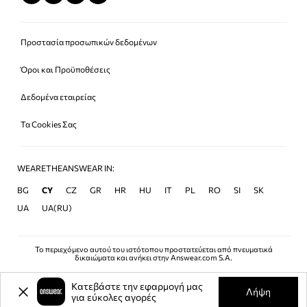
Προστασία προσωπικών δεδομένων
Όροι και Προϋποθέσεις
Δεδομένα εταιρείας
Τα Cookies Σας
WEARETHEANSWEAR IN:
BG
CY
CZ
GR
HR
HU
IT
PL
RO
SI
SK
UA
UA(RU)
Το περιεχόμενο αυτού του ιστότοπου προστατεύεται από πνευματικά
δικαιώματα και ανήκει στην Answear.com S.A.
Κατεβάστε την εφαρμογή μας
Λήψη
για εύκολες αγορές