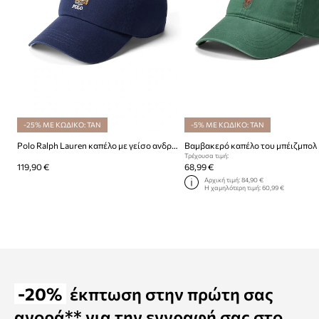
-25% ΜΕ ΚΩΔΙΚΟ: TAN
-5% ΜΕ ΚΩΔΙΚΟ: TAN
Polo Ralph Lauren καπέλο με γείσο ανδρικό βαμβακερό
Τρέχουσα τιμή:
119,90 €
68,99 €
Αρχική τιμή:
84,90 €
Η χαμηλότερη τιμή:
60,99 €
-20%
έκπτωση στην πρώτη σας
αγορά** για την εγγραφή σας στο