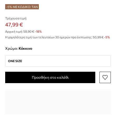
-5% ΜΕ ΚΩΔΙΚΟ: TAN
Τρέχουσα τιμή:
47,99 €
Αρχική τιμή:
58,90 €
-18%
Η χαμηλότερη τιμή των τελευταίων 30 ημερών προ έκπτωσης:
50,99 €
 -5%
Χρώμα:
κόκκινο
ONE SIZE
Προσθήκη στο καλάθι