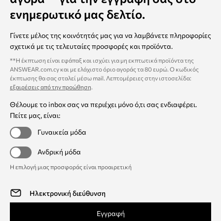
ενημερωτικό μας δελτίο.
Γίνετε μέλος της κοινότητάς μας για να λαμβάνετε πληροφορίες
σχετικά με τις τελευταίες προσφορές και προϊόντα.
**Η έκπτωση είναι εφάπαξ και ισχύει για μη εκπτωτικά προϊόντα της
ANSWEAR.com.cy και με ελάχιστο όριο αγοράς τα 80 ευρώ. Ο κωδικός
έκπτωσης θα σας σταλεί μέσω mail. Λεπτομέρειες στην ιστοσελίδα:
εξαιρέσεις από την προώθηση
.
Θέλουμε το inbox σας να περιέχει μόνο ό,τι σας ενδιαφέρει.
Πείτε μας, είναι:
Γυναικεία μόδα
Ανδρική μόδα
Η επιλογή μιας προσφοράς είναι προαιρετική
Εγγραφή