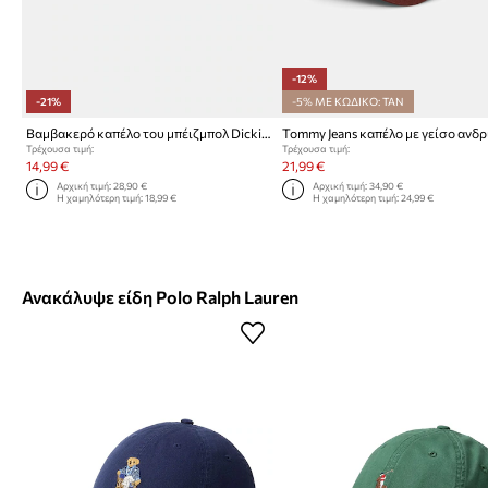
-12%
-21%
-5% ΜΕ ΚΩΔΙΚΟ: TAN
Βαμβακερό καπέλο του μπέιζμπολ Dickies
Τρέχουσα τιμή:
Τρέχουσα τιμή:
14,99 €
21,99 €
Αρχική τιμή:
28,90 €
Αρχική τιμή:
34,90 €
Η χαμηλότερη τιμή:
18,99 €
Η χαμηλότερη τιμή:
24,99 €
Ανακάλυψε είδη Polo Ralph Lauren