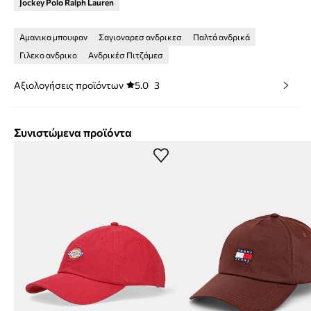
Jockey Polo Ralph Lauren
Αμανικα μπουφαν
Σαγιοναρεσ ανδρικεσ
Παλτά ανδρικά
Γιλεκο ανδρικο
Ανδρικέσ Πιτζάμεσ
Αξιολογήσεις προϊόντων
5.0
3
Συνιστώμενα προϊόντα