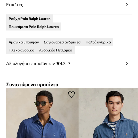
Ετικέτες
Ρούχα Polo Ralph Lauren
Πουκάμισα Polo Ralph Lauren
Αμανικα μπουφαν
Σαγιοναρεσ ανδρικεσ
Παλτά ανδρικά
Γιλεκο ανδρικο
Ανδρικέσ Πιτζάμεσ
Αξιολογήσεις προϊόντων
4.3
7
Συνιστώμενα προϊόντα