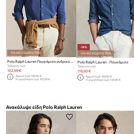
-14%
-5% ΜΕ ΚΩΔΙΚΟ: TAN
-5% ΜΕ ΚΩΔΙΚΟ: TAN
Polo Ralph Lauren Πουκάμισο ανδρικό βαμβακερό
Polo Ralph Lauren - Πουκάμισο
Τρέχουσα τιμή:
Τρέχουσα τιμή:
102,99 €
119,90 €
Αρχική τιμή:
149,90 €
Αρχική τιμή:
169,90 €
Η χαμηλότερη τιμή:
107,99 €
Η χαμηλότερη τιμή:
139,90 €
Ανακάλυψε είδη Polo Ralph Lauren