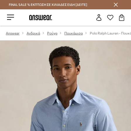
FINAL SALE % ΕΚΠΤΩΣΗ ΣΕ ΧΙΛΙΑΔΕΣ ΕΙΔΗ [ΔΕΙΤΕ]
Εξοικονομήστε με το Answear Club
Answear
Ανδρικά
Ρούχα
Πουκάμισα
Polo Ralph Lauren - Πουκ