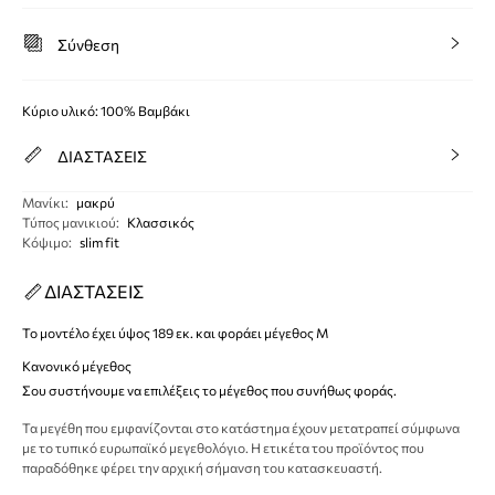
Σύνθεση
Κύριο υλικό: 100% Βαμβάκι
ΔΙΑΣΤΑΣΕΙΣ
Μανίκι
:
μακρύ
Τύπος μανικιού
:
Κλασσικός
Κόψιμο
:
slim fit
ΔΙΑΣΤΑΣΕΙΣ
Το μοντέλο έχει ύψος 189 εκ. και φοράει μέγεθος M
Κανονικό μέγεθος
Σου συστήνουμε να επιλέξεις το μέγεθος που συνήθως φοράς.
Τα μεγέθη που εμφανίζονται στο κατάστημα έχουν μετατραπεί σύμφωνα
με το τυπικό ευρωπαϊκό μεγεθολόγιο. Η ετικέτα του προϊόντος που
παραδόθηκε φέρει την αρχική σήμανση του κατασκευαστή.