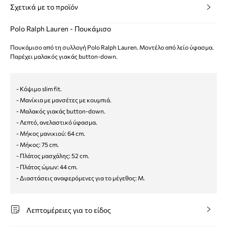
Σχετικά με το προϊόν
Polo Ralph Lauren - Πουκάμισο
Πουκάμισο από τη συλλογή Polo Ralph Lauren. Μοντέλο από λείο ύφασμα.
Παρέχει μαλακός γιακάς button-down.
- Κόψιμο slim fit.
- Μανίκια με μανσέτες με κουμπιά.
- Μαλακός γιακάς button-down.
- Λεπτό, ανελαστικό ύφασμα.
- Μήκος μανικιού: 64 cm.
- Μήκος: 75 cm.
- Πλάτος μασχάλης: 52 cm.
- Πλάτος ώμων: 44 cm.
- Διαστάσεις αναφερόμενες για το μέγεθος: M.
Λεπτομέρειες για το είδος