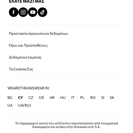
ΕΛΆΤΕ ΜΑΖΊ ΜΑΣ
Προστασία προσωπικών δεδομένων
Όροι και Προϋποθέσεις
Δεδομένα εταιρείας
Τα Cookies Σας
WEARETHEANSWEAR IN:
BG
CY
CZ
GR
HR
HU
IT
PL
RO
SI
SK
UA
UA(RU)
Το περιεχόμενο αυτού του ιστότοπου προστατεύεται από πνευματικά
δικαιώματα και ανήκει στην Answear.com S.A.