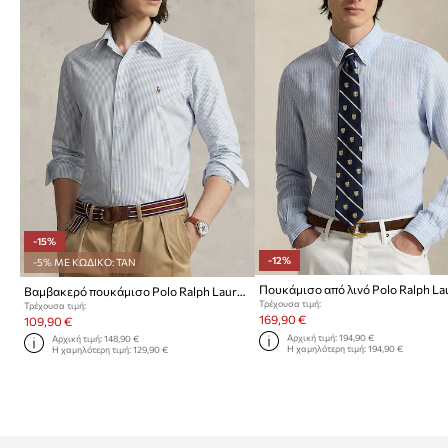
-15%
-12%
-5% ΜΕ ΚΩΔΙΚΟ: TAN
Πουκάμισο από λινό Polo Ralph La
Βαμβακερό πουκάμισο Polo Ralph Lauren
Τρέχουσα τιμή:
Τρέχουσα τιμή:
169,90 €
109,90 €
Αρχική τιμή:
194,90 €
Αρχική τιμή:
148,90 €
Η χαμηλότερη τιμή:
194,90 €
Η χαμηλότερη τιμή:
129,90 €