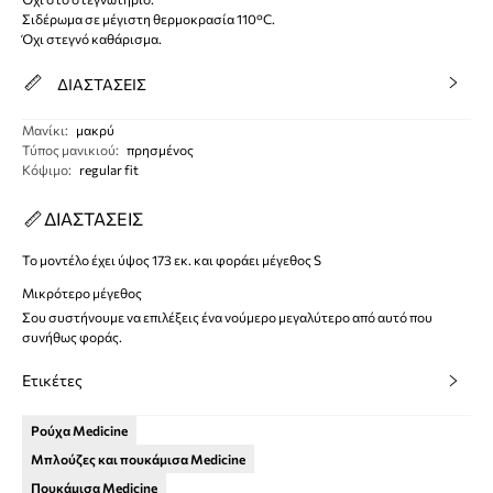
Σιδέρωμα σε μέγιστη θερμοκρασία 110°C.
Όχι στεγνό καθάρισμα.
ΔΙΑΣΤΑΣΕΙΣ
Μανίκι
:
μακρύ
Τύπος μανικιού
:
πρησμένος
Κόψιμο
:
regular fit
ΔΙΑΣΤΑΣΕΙΣ
Το μοντέλο έχει ύψος 173 εκ. και φοράει μέγεθος S
Μικρότερο μέγεθος
Σου συστήνουμε να επιλέξεις ένα νούμερο μεγαλύτερο από αυτό που
συνήθως φοράς.
Ετικέτες
Ρούχα Medicine
Μπλούζες και πουκάμισα Medicine
Πουκάμισα Medicine