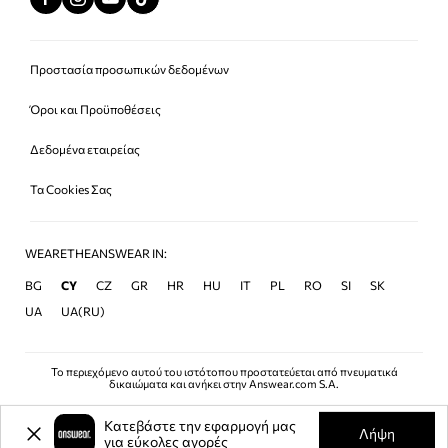
Προστασία προσωπικών δεδομένων
Όροι και Προϋποθέσεις
Δεδομένα εταιρείας
Τα Cookies Σας
WEARETHEANSWEAR IN:
BG
CY
CZ
GR
HR
HU
IT
PL
RO
SI
SK
UA
UA(RU)
Το περιεχόμενο αυτού του ιστότοπου προστατεύεται από πνευματικά
δικαιώματα και ανήκει στην Answear.com S.A.
Κατεβάστε την εφαρμογή μας
Λήψη
για εύκολες αγορές