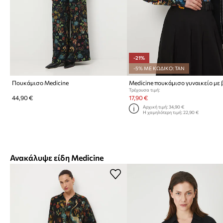
-21%
-5% ΜΕ ΚΩΔΙΚΟ: TAN
Πουκάμισο Medicine
Τρέχουσα τιμή:
44,90 €
17,90 €
Αρχική τιμή:
34,90 €
Η χαμηλότερη τιμή:
22,90 €
Ανακάλυψε είδη Medicine