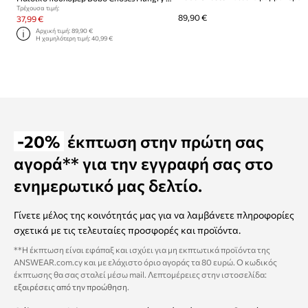
Τρέχουσα τιμή:
89,90 €
37,99 €
Αρχική τιμή:
89,90 €
Η χαμηλότερη τιμή:
40,99 €
-20%
έκπτωση στην πρώτη σας
αγορά** για την εγγραφή σας στο
ενημερωτικό μας δελτίο.
Γίνετε μέλος της κοινότητάς μας για να λαμβάνετε πληροφορίες
σχετικά με τις τελευταίες προσφορές και προϊόντα.
**Η έκπτωση είναι εφάπαξ και ισχύει για μη εκπτωτικά προϊόντα της
ANSWEAR.com.cy και με ελάχιστο όριο αγοράς τα 80 ευρώ. Ο κωδικός
έκπτωσης θα σας σταλεί μέσω mail. Λεπτομέρειες στην ιστοσελίδα:
εξαιρέσεις από την προώθηση
.