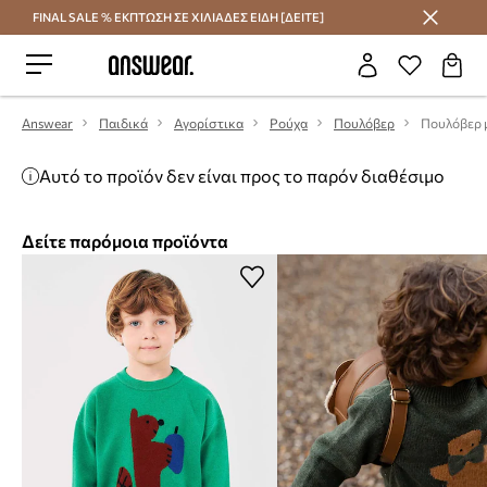
FINAL SALE % ΕΚΠΤΩΣΗ ΣΕ ΧΙΛΙΑΔΕΣ ΕΙΔΗ [ΔΕΙΤΕ]
Εξοικονομήστε με το Answear Club
Answear
Παιδικά
Αγορίστικα
Ρούχα
Πουλόβερ
Πουλόβερ 
Αυτό το προϊόν δεν είναι προς το παρόν διαθέσιμο
Δείτε παρόμοια προϊόντα