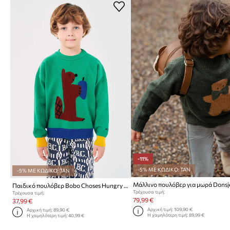
-11%
-5% ΜΕ ΚΩΔΙΚΟ: TAN
-5% ΜΕ ΚΩΔΙΚΟ: TAN
Παιδικό πουλόβερ Bobo Choses Hungry Squirrel
Τρέχουσα τιμή:
Τρέχουσα τιμή:
79,99 €
37,99 €
Αρχική τιμή:
109,90 €
Αρχική τιμή:
89,90 €
Η χαμηλότερη τιμή:
89,99 €
Η χαμηλότερη τιμή:
40,99 €