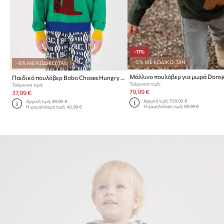
-11%
-5% ΜΕ ΚΩΔΙΚΟ: TAN
-5% ΜΕ ΚΩΔΙΚΟ: TAN
Παιδικό πουλόβερ Bobo Choses Hungry Squirrel
Τρέχουσα τιμή:
Τρέχουσα τιμή:
79,99 €
37,99 €
Αρχική τιμή:
109,90 €
Αρχική τιμή:
89,90 €
Η χαμηλότερη τιμή:
89,99 €
Η χαμηλότερη τιμή:
40,99 €