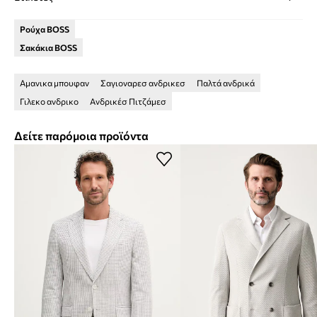
Ρούχα BOSS
Σακάκια BOSS
Αμανικα μπουφαν
Σαγιοναρεσ ανδρικεσ
Παλτά ανδρικά
Γιλεκο ανδρικο
Ανδρικέσ Πιτζάμεσ
Δείτε παρόμοια προϊόντα