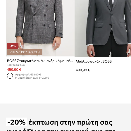
-11%
-5% ΜΕ ΚΩΔΙΚΟ: TAN
BOSS Σταυρωτό σακάκι ανδρικό με μαλλί BOSS X DAVID BECKHAM
Μάλλινο σακάκι BOSS
Τρέχουσα τιμή:
459,90 €
488,90 €
Αρχική τιμή:
698,90 €
Η χαμηλότερη τιμή:
519,90 €
-20%
έκπτωση στην πρώτη σας