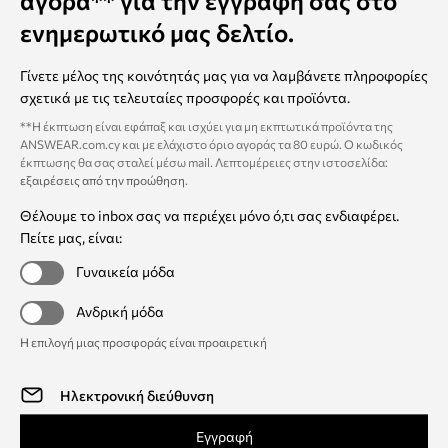
αγορά** για την εγγραφή σας στο
ενημερωτικό μας δελτίο.
Γίνετε μέλος της κοινότητάς μας για να λαμβάνετε πληροφορίες
σχετικά με τις τελευταίες προσφορές και προϊόντα.
**Η έκπτωση είναι εφάπαξ και ισχύει για μη εκπτωτικά προϊόντα της
ANSWEAR.com.cy και με ελάχιστο όριο αγοράς τα 80 ευρώ. Ο κωδικός
έκπτωσης θα σας σταλεί μέσω mail. Λεπτομέρειες στην ιστοσελίδα:
εξαιρέσεις από την προώθηση
.
Θέλουμε το inbox σας να περιέχει μόνο ό,τι σας ενδιαφέρει.
Πείτε μας, είναι:
Γυναικεία μόδα
Ανδρική μόδα
Η επιλογή μιας προσφοράς είναι προαιρετική
Εγγραφή