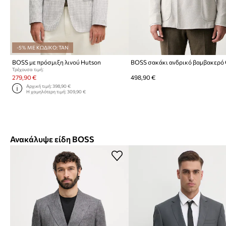
-5% ΜΕ ΚΩΔΙΚΟ: TAN
BOSS με πρόσμιξη λινού Hutson
Τρέχουσα τιμή:
279,90 €
498,90 €
Αρχική τιμή:
398,90 €
Η χαμηλότερη τιμή:
309,90 €
Ανακάλυψε είδη BOSS