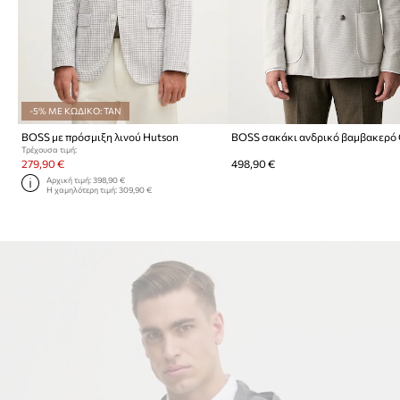
-5% ΜΕ ΚΩΔΙΚΟ: TAN
BOSS με πρόσμιξη λινού Hutson
Τρέχουσα τιμή:
279,90 €
498,90 €
Αρχική τιμή:
398,90 €
Η χαμηλότερη τιμή:
309,90 €