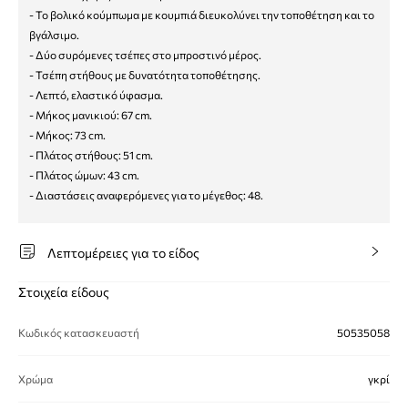
- Το βολικό κούμπωμα με κουμπιά διευκολύνει την τοποθέτηση και το
βγάλσιμο.
- Δύο συρόμενες τσέπες στο μπροστινό μέρος.
- Τσέπη στήθους με δυνατότητα τοποθέτησης.
- Λεπτό, ελαστικό ύφασμα.
- Μήκος μανικιού: 67 cm.
- Μήκος: 73 cm.
- Πλάτος στήθους: 51 cm.
- Πλάτος ώμων: 43 cm.
- Διαστάσεις αναφερόμενες για το μέγεθος: 48.
Λεπτομέρειες για το είδος
Στοιχεία είδους
Κωδικός κατασκευαστή
50535058
Χρώμα
γκρί