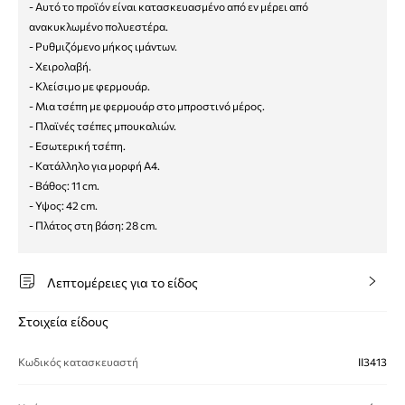
- Αυτό το προϊόν είναι κατασκευασμένο από εν μέρει από
ανακυκλωμένο πολυεστέρα.
- Ρυθμιζόμενο μήκος ιμάντων.
- Χειρολαβή.
- Κλείσιμο με φερμουάρ.
- Μια τσέπη με φερμουάρ στο μπροστινό μέρος.
- Πλαϊνές τσέπες μπουκαλιών.
- Εσωτερική τσέπη.
- Κατάλληλο για μορφή Α4.
- Βάθος: 11 cm.
- Υψος: 42 cm.
- Πλάτος στη βάση: 28 cm.
Λεπτομέρειες για το είδος
Στοιχεία είδους
Κωδικός κατασκευαστή
II3413