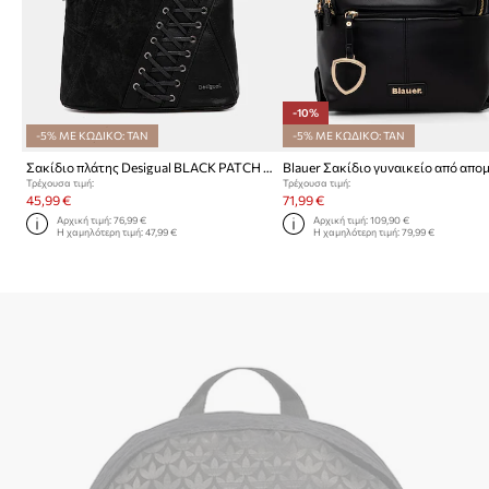
-10%
-5% ΜΕ ΚΩΔΙΚΟ: TAN
-5% ΜΕ ΚΩΔΙΚΟ: TAN
Σακίδιο πλάτης Desigual BLACK PATCH TANGO P
Τρέχουσα τιμή:
Τρέχουσα τιμή:
45,99 €
71,99 €
Αρχική τιμή:
76,99 €
Αρχική τιμή:
109,90 €
Η χαμηλότερη τιμή:
47,99 €
Η χαμηλότερη τιμή:
79,99 €