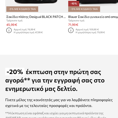
-10%
-5% ΜΕ ΚΩΔΙΚΟ: TAN
-5% ΜΕ ΚΩΔΙΚΟ: TAN
Σακίδιο πλάτης Desigual BLACK PATCH TANGO P
Τρέχουσα τιμή:
Τρέχουσα τιμή:
45,99 €
71,99 €
Αρχική τιμή:
76,99 €
Αρχική τιμή:
109,90 €
Η χαμηλότερη τιμή:
47,99 €
Η χαμηλότερη τιμή:
79,99 €
-20%
έκπτωση στην πρώτη σας
αγορά** για την εγγραφή σας στο
ενημερωτικό μας δελτίο.
Γίνετε μέλος της κοινότητάς μας για να λαμβάνετε πληροφορίες
σχετικά με τις τελευταίες προσφορές και προϊόντα.
**Η έκπτωση είναι εφάπαξ και ισχύει για μη εκπτωτικά προϊόντα της
ANSWEAR.com.cy και με ελάχιστο όριο αγοράς τα 80 ευρώ. Ο κωδικός