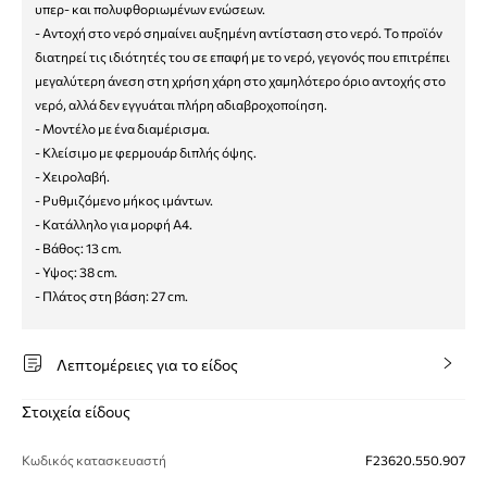
υπερ- και πολυφθοριωμένων ενώσεων.
- Αντοχή στο νερό σημαίνει αυξημένη αντίσταση στο νερό. Το προϊόν
διατηρεί τις ιδιότητές του σε επαφή με το νερό, γεγονός που επιτρέπει
μεγαλύτερη άνεση στη χρήση χάρη στο χαμηλότερο όριο αντοχής στο
νερό, αλλά δεν εγγυάται πλήρη αδιαβροχοποίηση.
- Μοντέλο με ένα διαμέρισμα.
- Κλείσιμο με φερμουάρ διπλής όψης.
- Χειρολαβή.
- Ρυθμιζόμενο μήκος ιμάντων.
- Κατάλληλο για μορφή Α4.
- Βάθος: 13 cm.
- Υψος: 38 cm.
- Πλάτος στη βάση: 27 cm.
Λεπτομέρειες για το είδος
Στοιχεία είδους
Κωδικός κατασκευαστή
F23620.550.907