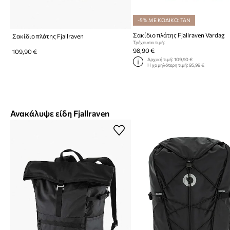
-5% ΜΕ ΚΩΔΙΚΟ: TAN
Σακίδιο πλάτης Fjallraven Vardag
Σακίδιο πλάτης Fjallraven
Τρέχουσα τιμή:
98,90 €
109,90 €
Αρχική τιμή:
109,90 €
Η χαμηλότερη τιμή:
95,99 €
Ανακάλυψε είδη Fjallraven