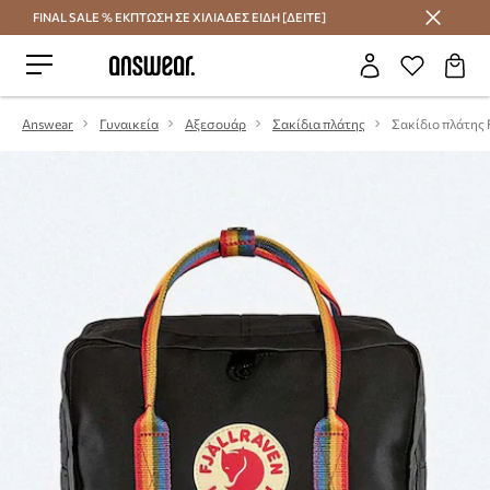
FINAL SALE % ΕΚΠΤΩΣΗ ΣΕ ΧΙΛΙΑΔΕΣ ΕΙΔΗ [ΔΕΙΤΕ]
Εξοικονομήστε με το Answear Club
Answear
Γυναικεία
Αξεσουάρ
Σακίδια πλάτης