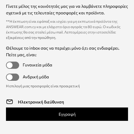
Γίνετε μέλος της κοινότητάς μας για να λαμβάνετε πληροφορίες
σχετικά με τις τελευταίες προσφορές και προϊόντα.
**Η έκπτωση είναι εφάπαξ και ισχύει για μη εκπτωτικά προϊόντα της
ANSWEAR.com.cy και με ελάχιστο όριο αγοράς τα 80 ευρώ. Ο κωδικός
έκπτωσης θα σας σταλεί μέσω mail. Λεπτομέρειες στην ιστοσελίδα:
εξαιρέσεις από την προώθηση
.
Θέλουμε το inbox σας να περιέχει μόνο ό,τι σας ενδιαφέρει.
Πείτε μας, είναι:
Γυναικεία μόδα
Ανδρική μόδα
Η επιλογή μιας προσφοράς είναι προαιρετική
Εγγραφή