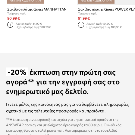
-5% ΜΕ ΚΩΔΙΚΟ: TAN
-5% ΜΕ ΚΩΔΙΚΟ: TAN
Σακίδιο πλάτης Guess MANHATTAN
Σακίδιο πλάτης Guess POWER PL
Τρέχουσα τιμή:
Τρέχουσα τιμή:
90,99 €
91,99 €
Αρχική τιμή:
144,90 €
Αρχική τιμή:
154,90 €
Η χαμηλότερη τιμή:
100,99 €
Η χαμηλότερη τιμή:
109,90 €
-20%
έκπτωση στην πρώτη σας
αγορά** για την εγγραφή σας στο
ενημερωτικό μας δελτίο.
Γίνετε μέλος της κοινότητάς μας για να λαμβάνετε πληροφορίες
σχετικά με τις τελευταίες προσφορές και προϊόντα.
**Η έκπτωση είναι εφάπαξ και ισχύει για μη εκπτωτικά προϊόντα της
ANSWEAR.com.cy και με ελάχιστο όριο αγοράς τα 80 ευρώ. Ο κωδικός
έκπτωσης θα σας σταλεί μέσω mail. Λεπτομέρειες στην ιστοσελίδα: