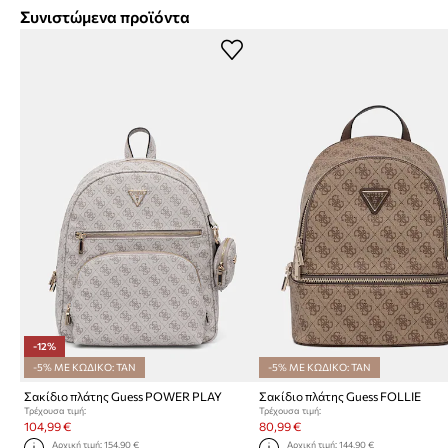
Συνιστώμενα προϊόντα
-12%
-5% ΜΕ ΚΩΔΙΚΟ: TAN
-5% ΜΕ ΚΩΔΙΚΟ: TAN
Σακίδιο πλάτης Guess POWER PLAY
Σακίδιο πλάτης Guess FOLLIE
Τρέχουσα τιμή:
Τρέχουσα τιμή:
104,99 €
80,99 €
Αρχική τιμή:
154,90 €
Αρχική τιμή:
144,90 €