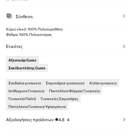
Σύνθεση
Κύριο υλικό: 100% Πολυουρεθάνη
Φόδρα: 100% Πολυεστέρας
Ετικέτες
Αξεσουάρ Guess
Σακίδια πλάτης Guess
Σανδαλια γυναικεια
Σαγιονάρεσ γυναικειεσ
Κολαν γυναικειο
Ισοθερμικα Γυναικεια
Παντελόνια Φόρμασ Γυναικεία
Γυναικεία Παλτά
Γυναικείες Σαγιονάρες
Παντελονια Γυναικεια Υφασματινα
Αξιολογήσεις προϊόντων
4.8
4