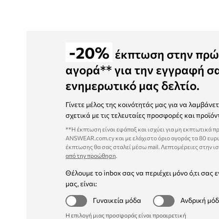
-20%
έκπτωση στην πρώ
αγορά** για την εγγραφή σ
ενημερωτικό μας δελτίο.
Γίνετε μέλος της κοινότητάς μας για να λαμβάνε
σχετικά με τις τελευταίες προσφορές και προϊόν
**Η έκπτωση είναι εφάπαξ και ισχύει για μη εκπτωτικά π
ANSWEAR.com.cy και με ελάχιστο όριο αγοράς τα 80 ευρ
έκπτωσης θα σας σταλεί μέσω mail. Λεπτομέρειες στην ι
από την προώθηση
.
Θέλουμε το inbox σας να περιέχει μόνο ό,τι σας ε
μας, είναι:
Γυναικεία μόδα
Ανδρική μό
Η επιλογή μιας προσφοράς είναι προαιρετική