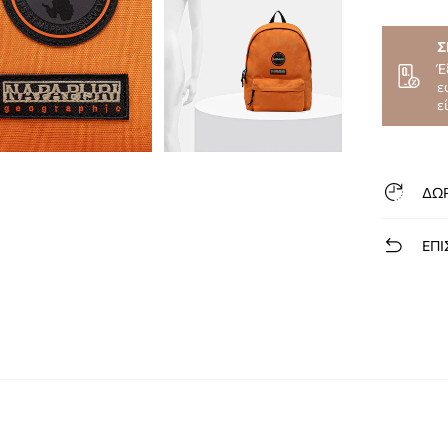
Σ
Έ
ε
ε
ΔΩ
ΕΠΙ