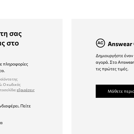
τη σας
ας στο
Answear 
Δημιουργήστε έναν 
αγορά. Στο Answear
τε πληροφορίες
τις πρώτες τιμές.
τα.
ροϊόντα της
ώ. Ο κωδικός
στοσελίδα:
εξαιρέσεις
Μάθετε περι
νδιαφέρει. Πείτε
δα