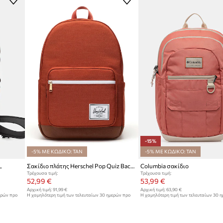
-15%
-5% ΜΕ ΚΩΔΙΚΟ: TAN
-5% ΜΕ ΚΩΔΙΚΟ: TAN
L
Σακίδιο πλάτης Herschel Pop Quiz Backpack
Columbia σακίδιο
Τρέχουσα τιμή:
Τρέχουσα τιμή:
52,99 €
53,99 €
Αρχική τιμή:
91,99 €
Αρχική τιμή:
63,90 €
ερών προ
Η χαμηλότερη τιμή των τελευταίων 30 ημερών προ
Η χαμηλότερη τιμή των τελευταίων 30 
έκπτωσης:
54,99 €
έκπτωσης:
63,90 €