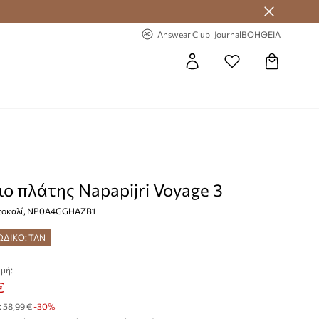
 Answear Club
-20% στην πρώτη παραγγελία
Answear Club
Journal
ΒΟΗΘΕΙΑ
ιο πλάτης Napapijri Voyage 3
ρτοκαλί, NP0A4GGHAZB1
ΩΔΙΚΟ: TAN
μή:
€
:
58,99 €
-30%