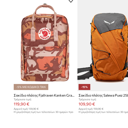
-5% ΜΕ ΚΩΔΙΚΟ: TAN
-15%
Σακίδιο πλάτης Fjallraven Kanken Graphics
Σακίδιο πλάτης Salewa Puez 25
Τρέχουσα τιμή:
Τρέχουσα τιμή:
119,90 €
109,90 €
Αρχική τιμή:
139,90 €
Αρχική τιμή:
159,90 €
Η χαμηλότερη τιμή των τελευταίων 30 ημερών προ
Η χαμηλότερη τιμή των τελευταίων 30 ημ
έκπτωσης:
125,90 €
έκπτωσης:
129,90 €