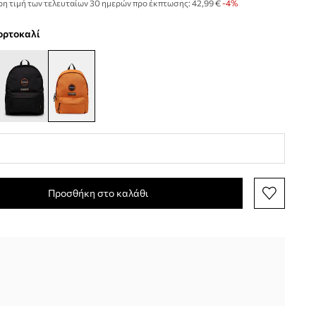
η τιμή των τελευταίων 30 ημερών προ έκπτωσης:
42,99 €
 -4%
πορτοκαλί
Προσθήκη στο καλάθι