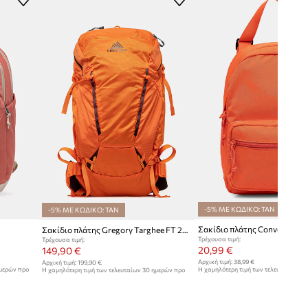
-5% ΜΕ ΚΩΔΙΚΟ: TAN
-5% ΜΕ ΚΩΔΙΚΟ: TAN
Σακίδιο πλάτης Converse
Σακίδιο πλάτης Gregory Targhee FT 24L
Τρέχουσα τιμή:
Τρέχουσα τιμή:
20,99 €
149,90 €
Αρχική τιμή:
38,99 €
Αρχική τιμή:
199,90 €
ημερών προ
Η χαμηλότερη τιμή των τελευταίων 30
Η χαμηλότερη τιμή των τελευταίων 30 ημερών προ
έκπτωσης:
21,99 €
έκπτωσης:
159,90 €