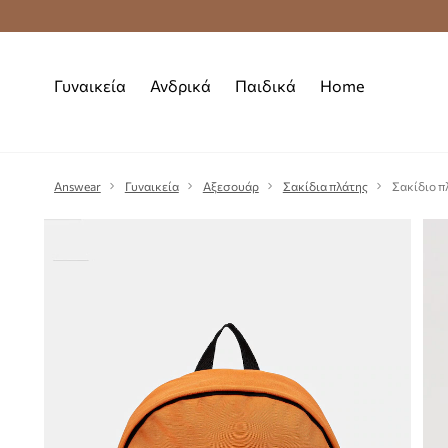
Premium Fashion Benefits
Δωρεάν μεταφορι
Γυναικεία
Ανδρικά
Παιδικά
Home
Answear
Γυναικεία
Αξεσουάρ
Σακίδια πλάτης
Σακίδιο π