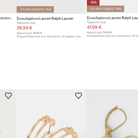
-12%
-5% ΜΕ ΚΩΔΙΚΟ: TAN
-5% ΜΕ ΚΩΔΙΚΟ: TAN
Lauren Ralph Lauren σκουλαρίκια γυναικεία μεταλλικά
Σκουλαρίκια Lauren Ralph Lau
Σκουλαρίκια Lauren Ralph Lauren
Τρέχουσα τιμή:
Τρέχουσα τιμή:
47,99 €
28,99 €
Αρχική τιμή:
54,99 €
Αρχική τιμή:
38,90 €
Η χαμηλότερη τιμή των τελευταίων 30 
Η χαμηλότερη τιμή των τελευταίων 30 ημερών προ
έκπτωσης:
54,99 €
έκπτωσης:
29,99 €