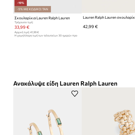
-19%
-5% ΜΕ ΚΩΔΙΚΟ: TAN
Σκουλαρίκια Lauren Ralph Lauren
Τρέχουσα τιμή:
42,99 €
33,99 €
Αρχική τιμή:
41,99 €
Η χαμηλότερη τιμή των τελευταίων 30 ημερών προ
έκπτωσης:
41,99 €
Ανακάλυψε είδη Lauren Ralph Lauren