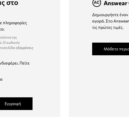
ας στο
Answear 
Δημιουργήστε έναν 
αγορά. Στο Answear
τε πληροφορίες
τις πρώτες τιμές.
τα.
ροϊόντα της
ώ. Ο κωδικός
στοσελίδα:
εξαιρέσεις
Μάθετε περι
νδιαφέρει. Πείτε
δα
Εγγραφή