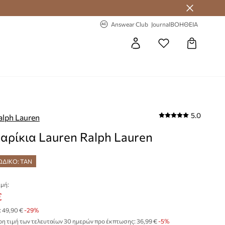
 Answear Club
-20% στην πρώτη παραγγελία
Answear Club
Journal
ΒΟΗΘΕΙΑ
5.0
alph Lauren
αρίκια Lauren Ralph Lauren
ΩΔΙΚΟ: TAN
μή:
€
:
49,90 €
-29%
η τιμή των τελευταίων 30 ημερών προ έκπτωσης:
36,99 €
 -5%