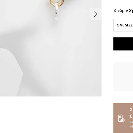
Χρώμα:
ONE SIZE
Σ
Έ
ε
ε