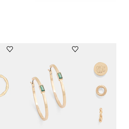
60521231
TwoTone
χρυσαφί
n Ralph Lauren