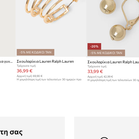
-20%
-5% ΜΕ ΚΩΔΙΚΟ: TAN
-5% ΜΕ ΚΩΔΙΚΟ: TAN
Lauren Ralph Lauren σκουλαρίκια γυναικεία μεταλλικά
Σκουλαρίκια Lauren Ralph Lauren
Σκουλαρίκια Lauren Ralph Lau
Τρέχουσα τιμή:
Τρέχουσα τιμή:
36,99 €
33,99 €
Αρχική τιμή:
69,90 €
Αρχική τιμή:
42,99 €
Η χαμηλότερη τιμή των τελευταίων 30 ημερών προ
Η χαμηλότερη τιμή των τελευταίων 30 
έκπτωσης:
38,99 €
έκπτωσης:
42,99 €
τη σας