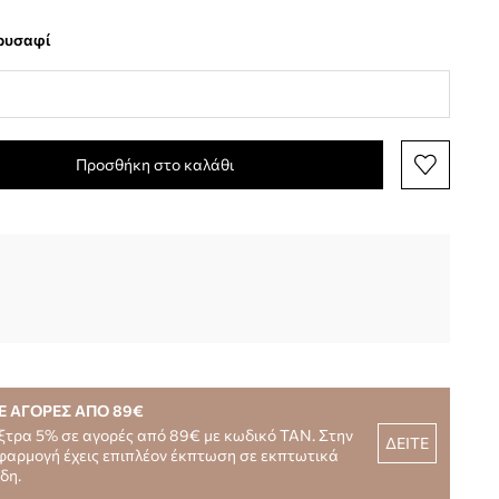
χρυσαφί
Προσθήκη στο καλάθι
Ε ΑΓΟΡΕΣ ΑΠΟ 89€
ξτρα 5% σε αγορές από 89€ με κωδικό TAN. Στην
ΔΕΙΤΕ
φαρμογή έχεις επιπλέον έκπτωση σε εκπτωτικά
ίδη.