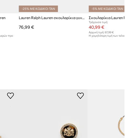
-25% ΜΕ ΚΩΔΙΚΟ: TAN
-5% ΜΕ ΚΩΔΙΚΟ: TAN
ren
Lauren Ralph Lauren σκουλαρίκια γυναικεία ζιργκόν EMMYLOU
Τρέχουσα τιμή:
76,99 €
40,99 €
Αρχική τιμή:
67,99 €
ημερών προ
Η χαμηλότερη τιμή των τελευταίων 30
έκπτωσης:
44,99 €