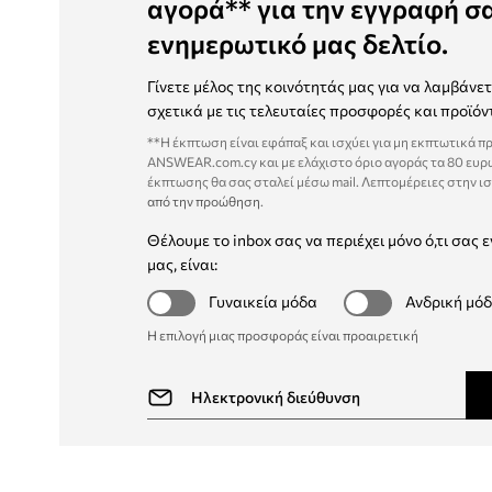
αγορά** για την εγγραφή σ
ενημερωτικό μας δελτίο.
Γίνετε μέλος της κοινότητάς μας για να λαμβάνε
σχετικά με τις τελευταίες προσφορές και προϊόν
**Η έκπτωση είναι εφάπαξ και ισχύει για μη εκπτωτικά π
ANSWEAR.com.cy και με ελάχιστο όριο αγοράς τα 80 ευρ
έκπτωσης θα σας σταλεί μέσω mail. Λεπτομέρειες στην ι
από την προώθηση
.
Θέλουμε το inbox σας να περιέχει μόνο ό,τι σας ε
μας, είναι:
Γυναικεία μόδα
Ανδρική μό
Η επιλογή μιας προσφοράς είναι προαιρετική