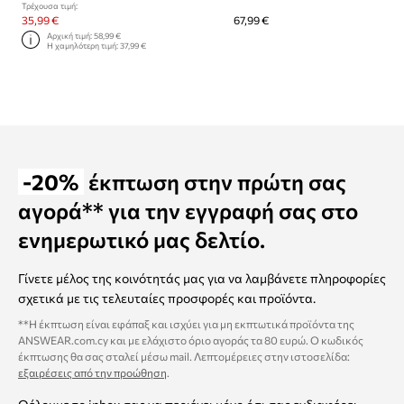
Τρέχουσα τιμή:
35,99 €
67,99 €
Αρχική τιμή:
58,99 €
Η χαμηλότερη τιμή:
37,99 €
-20%
έκπτωση στην πρώτη σας
αγορά** για την εγγραφή σας στο
ενημερωτικό μας δελτίο.
Γίνετε μέλος της κοινότητάς μας για να λαμβάνετε πληροφορίες
σχετικά με τις τελευταίες προσφορές και προϊόντα.
**Η έκπτωση είναι εφάπαξ και ισχύει για μη εκπτωτικά προϊόντα της
ANSWEAR.com.cy και με ελάχιστο όριο αγοράς τα 80 ευρώ. Ο κωδικός
έκπτωσης θα σας σταλεί μέσω mail. Λεπτομέρειες στην ιστοσελίδα:
εξαιρέσεις από την προώθηση
.