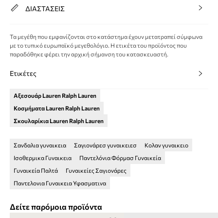
ΔΙΑΣΤΑΣΕΙΣ
Τα μεγέθη που εμφανίζονται στο κατάστημα έχουν μετατραπεί σύμφωνα
με το τυπικό ευρωπαϊκό μεγεθολόγιο. Η ετικέτα του προϊόντος που
παραδόθηκε φέρει την αρχική σήμανση του κατασκευαστή.
Ετικέτες
Αξεσουάρ Lauren Ralph Lauren
Κοσμήματα Lauren Ralph Lauren
Σκουλαρίκια Lauren Ralph Lauren
Σανδαλια γυναικεια
Σαγιονάρεσ γυναικειεσ
Κολαν γυναικειο
Ισοθερμικα Γυναικεια
Παντελόνια Φόρμασ Γυναικεία
Γυναικεία Παλτά
Γυναικείες Σαγιονάρες
Παντελονια Γυναικεια Υφασματινα
Δείτε παρόμοια προϊόντα