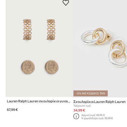
-5% ΜΕ ΚΩΔΙΚΟ: TAN
Lauren Ralph Lauren σκουλαρίκια γυναικεία μεταλλικά 2-pack
Σκουλαρίκια Lauren Ralph Lauren
Τρέχουσα τιμή:
67,99 €
34,99 €
Αρχική τιμή:
49,90 €
Η χαμηλότερη τιμή:
36,99 €