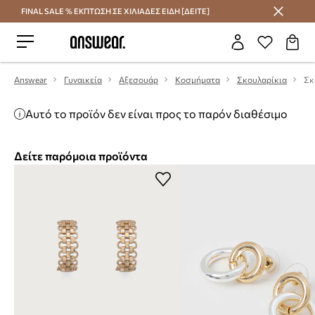
FINAL SALE % ΕΚΠΤΩΣΗ ΣΕ ΧΙΛΙΑΔΕΣ ΕΙΔΗ [ΔΕΙΤΕ]
Εξοικονομήστε με το Answear Club
Answear
Γυναικεία
Αξεσουάρ
Κοσμήματα
Σκουλαρίκια
Σκ
Αυτό το προϊόν δεν είναι προς το παρόν διαθέσιμο
Δείτε παρόμοια προϊόντα