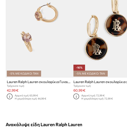
-16%
-5% ΜΕ ΚΩΔΙΚΟ: TAN
-5% ΜΕ ΚΩΔΙΚΟ: TAN
Lauren Ralph Lauren σκουλαρίκια Γυναικεία μεταλλικά
Τρέχουσα τιμή:
Τρέχουσα τιμή:
42,99 €
60,99 €
Αρχική τιμή:
63,99 €
Αρχική τιμή:
72,99 €
Η χαμηλότερη τιμή:
44,99 €
Η χαμηλότερη τιμή:
72,99 €
Ανακάλυψε είδη Lauren Ralph Lauren