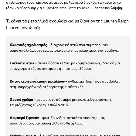
σχεδιασμός τους, εμπλουτισμένος με λαμπερά ζιργκόν, τα καθιστά το
ιδανικό αξεσουάρ για εμφανίσεις που απαιτούν κομψότητα και λάμψη.
Τι κάνει τα μεταλλικά σκουλαρίκια με ζιργκόν της Lauren Ralph
Lauren μοναδικά;
Κλασικός σχεδιασμός
– διαχρονικό στυλ που συμπληρώνει
αρμονικά διάφορες εμφανίσεις, από επαγγελματικές έως βραδινές
Ευέλικτο στυλ
– συνδυάζεται τέλεια με κομψά σύνολα, ιδανικό για
επαγγελματικές συναντήσεις ή επίσημες εξόδους
Κατασκευή από κράμα μετάλλων
– ανθεκτική δομή που συμβάλλει
στη μακροχρόνια διατήρηση της αισθητικής
Χρυσό χρώμα
– χαρίζει στο κόσμημα μια πολυτελή εμφάνιση,
ταιριάζοντας εύκολα με πολλά στυλ
Λαμπερά ζιργκόν
– φωτίζουν διακριτικά τα σκουλαρίκια,
προσθέτοντας μια απαλή αλλά αισθητή λάμψη
Κούμπωμα κλιπ
– διευκολύνει τη γρήγορη εφαρμογή και αφαίρεση,