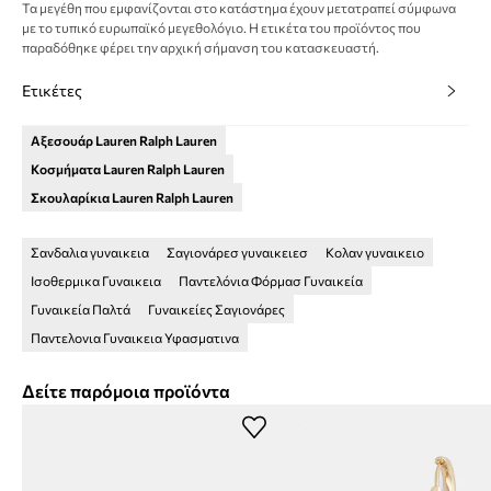
Τα μεγέθη που εμφανίζονται στο κατάστημα έχουν μετατραπεί σύμφωνα
με το τυπικό ευρωπαϊκό μεγεθολόγιο. Η ετικέτα του προϊόντος που
παραδόθηκε φέρει την αρχική σήμανση του κατασκευαστή.
Ετικέτες
Αξεσουάρ Lauren Ralph Lauren
Κοσμήματα Lauren Ralph Lauren
Σκουλαρίκια Lauren Ralph Lauren
Σανδαλια γυναικεια
Σαγιονάρεσ γυναικειεσ
Κολαν γυναικειο
Ισοθερμικα Γυναικεια
Παντελόνια Φόρμασ Γυναικεία
Γυναικεία Παλτά
Γυναικείες Σαγιονάρες
Παντελονια Γυναικεια Υφασματινα
Δείτε παρόμοια προϊόντα