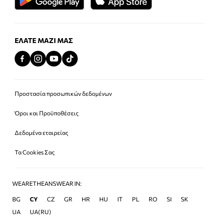
ΕΛΆΤΕ ΜΑΖΊ ΜΑΣ
Προστασία προσωπικών δεδομένων
Όροι και Προϋποθέσεις
Δεδομένα εταιρείας
Τα Cookies Σας
WEARETHEANSWEAR IN:
BG
CY
CZ
GR
HR
HU
IT
PL
RO
SI
SK
UA
UA(RU)