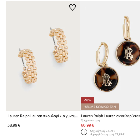
-16%
-5% ΜΕ ΚΩΔΙΚΟ: TAN
Lauren Ralph Lauren σκουλαρίκια γυναικεία ορείχαλκινά
Τρέχουσα τιμή:
58,99 €
60,99 €
Αρχική τιμή:
72,99 €
Η χαμηλότερη τιμή:
72,99 €