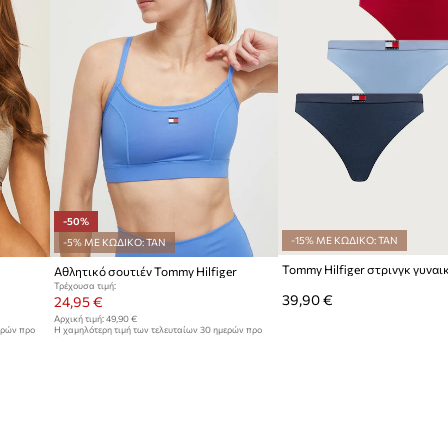
-50%
-15% ΜΕ ΚΩΔΙΚΟ: TAN
-5% ΜΕ ΚΩΔΙΚΟ: TAN
Αθλητικό σουτιέν Tommy Hilfiger
Τρέχουσα τιμή:
39,90 €
24,95 €
Αρχική τιμή:
49,90 €
ερών προ
Η χαμηλότερη τιμή των τελευταίων 30 ημερών προ
έκπτωσης:
49,90 €