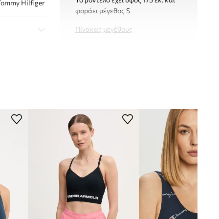
ommy Hilfiger
φοράει μέγεθος S
Πίνακας μεγέθους