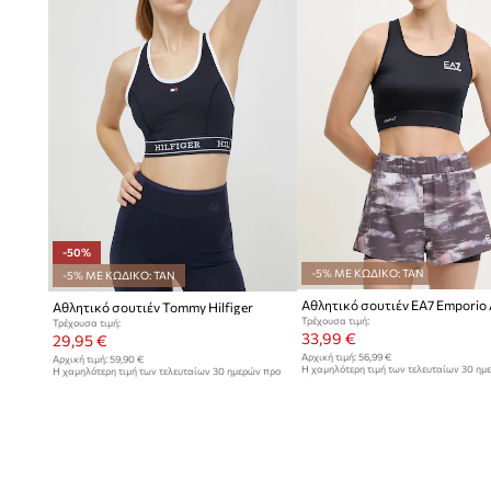
-50%
-5% ΜΕ ΚΩΔΙΚΟ: TAN
-5% ΜΕ ΚΩΔΙΚΟ: TAN
Αθλητικό σουτιέν EA7 Emporio
Αθλητικό σουτιέν Tommy Hilfiger
Τρέχουσα τιμή:
Τρέχουσα τιμή:
33,99 €
29,95 €
Αρχική τιμή:
56,99 €
Αρχική τιμή:
59,90 €
Η χαμηλότερη τιμή των τελευταίων 30 ημ
Η χαμηλότερη τιμή των τελευταίων 30 ημερών προ
έκπτωσης:
34,99 €
έκπτωσης:
59,90 €