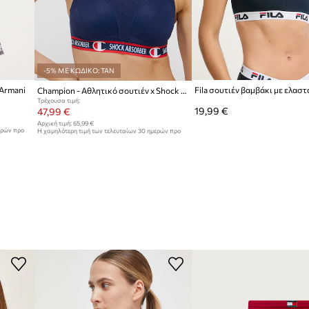
-5% ΜΕ ΚΩΔΙΚΟ: TAN
 Armani
Fila σουτιέν βαμβάκι με ελαστ
Champion - Αθλητικό σουτιέν x Shock Absorber
Τρέχουσα τιμή:
19,99 €
47,99 €
Αρχική τιμή:
65,99 €
ερών προ
Η χαμηλότερη τιμή των τελευταίων 30 ημερών προ
έκπτωσης:
49,99 €