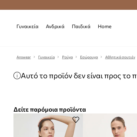
Premium Fashion Benefits
Δωρεάν μεταφορι
Γυναικεία
Ανδρικά
Παιδικά
Home
Answear
Γυναικεία
Ρούχα
Εσώρουχα
Αθλητικά σουτιέν
Αυτό το προϊόν δεν είναι προς το 
Δείτε παρόμοια προϊόντα