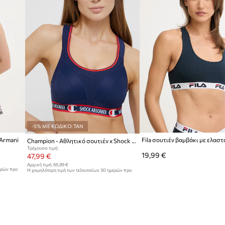
-5% ΜΕ ΚΩΔΙΚΟ: TAN
 Armani
Fila σουτιέν βαμβάκι με ελαστ
Champion - Αθλητικό σουτιέν x Shock Absorber
Τρέχουσα τιμή:
19,99 €
47,99 €
Αρχική τιμή:
65,99 €
ερών προ
Η χαμηλότερη τιμή των τελευταίων 30 ημερών προ
έκπτωσης:
49,99 €