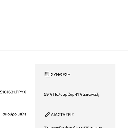
ΣΎΝΘΕΣΗ
S101631.PPYX
59% Πολυαμίδη, 41% Σπαντέξ
σκούρο μπλε
ΔΙΑΣΤΑΣΕΙΣ
Το μοντέλο έχει ύψος 175 εκ. και