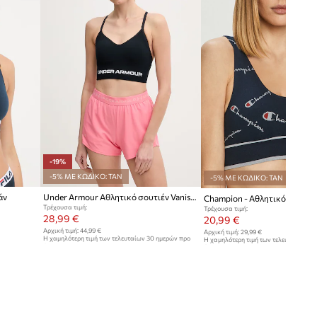
-19%
-5% ΜΕ ΚΩΔΙΚΟ: TAN
-5% ΜΕ ΚΩΔΙΚΟ: TAN
άν
Under Armour Αθλητικό σουτιέν Vanish Seamless
Champion - Αθλητικό σουτιέ
Τρέχουσα τιμή:
Τρέχουσα τιμή:
28,99 €
20,99 €
Αρχική τιμή:
44,99 €
Αρχική τιμή:
29,99 €
Η χαμηλότερη τιμή των τελευταίων 30 ημερών προ
Η χαμηλότερη τιμή των τελευταίων 30
έκπτωσης:
35,99 €
έκπτωσης:
21,99 €