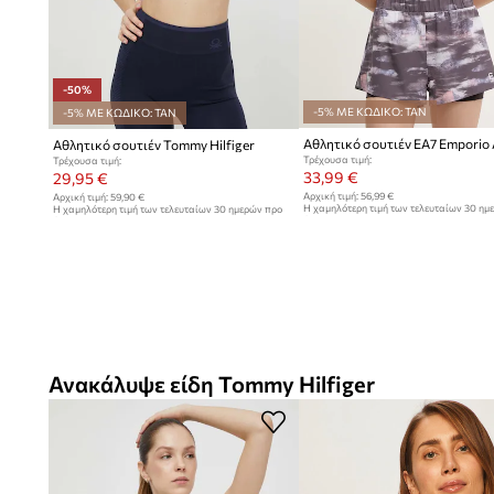
-50%
-5% ΜΕ ΚΩΔΙΚΟ: TAN
-5% ΜΕ ΚΩΔΙΚΟ: TAN
Αθλητικό σουτιέν EA7 Emporio
Αθλητικό σουτιέν Tommy Hilfiger
Τρέχουσα τιμή:
Τρέχουσα τιμή:
33,99 €
29,95 €
Αρχική τιμή:
56,99 €
Αρχική τιμή:
59,90 €
Η χαμηλότερη τιμή των τελευταίων 30 ημ
Η χαμηλότερη τιμή των τελευταίων 30 ημερών προ
έκπτωσης:
34,99 €
έκπτωσης:
59,90 €
Ανακάλυψε είδη Tommy Hilfiger