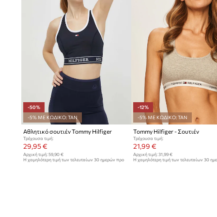
-50%
-12%
-5% ΜΕ ΚΩΔΙΚΟ: TAN
-5% ΜΕ ΚΩΔΙΚΟ: TAN
Αθλητικό σουτιέν Tommy Hilfiger
Tommy Hilfiger - Σουτιέν
Τρέχουσα τιμή:
Τρέχουσα τιμή:
29,95 €
21,99 €
Αρχική τιμή:
59,90 €
Αρχική τιμή:
31,99 €
Η χαμηλότερη τιμή των τελευταίων 30 ημερών προ
Η χαμηλότερη τιμή των τελευταίων 30 ημ
έκπτωσης:
59,90 €
έκπτωσης:
24,99 €