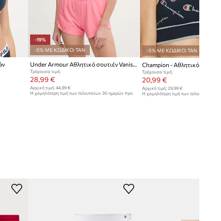
-19%
-5% ΜΕ ΚΩΔΙΚΟ: TAN
-5% ΜΕ ΚΩΔΙΚΟ: TAN
άν
Under Armour Αθλητικό σουτιέν Vanish Seamless
Champion - Αθλητικό σουτιέ
Τρέχουσα τιμή:
Τρέχουσα τιμή:
28,99 €
20,99 €
Αρχική τιμή:
44,99 €
Αρχική τιμή:
29,99 €
Η χαμηλότερη τιμή των τελευταίων 30 ημερών προ
Η χαμηλότερη τιμή των τελευταίων 30
έκπτωσης:
35,99 €
έκπτωσης:
21,99 €