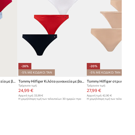
-26%
-20%
-5% ΜΕ ΚΩΔΙΚΟ: TAN
-5% ΜΕ ΚΩΔΙΚΟ: TAN
Tommy Hilfiger στρινγκ γυναικεία με βαμβάκι 3-pack
Tommy Hilfiger Κιλότα γυναικεία με βαμβάκι 3-pack
Τρέχουσα τιμή:
Τρέχουσα τιμή:
24,99 €
27,99 €
Αρχική τιμή:
33,99 €
Αρχική τιμή:
42,90 €
Η χαμηλότερη τιμή των τελευταίων 30 ημερών προ
Η χαμηλότερη τιμή των τελευταίων 30
έκπτωσης:
33,99 €
έκπτωσης:
34,99 €