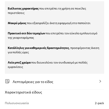
Ευέλικτος χαρακτήρας
που επιτρέπει τη χρήση σε ποικίλες
περιστάσεις
Μακρύ μήκος
που εξασφαλίζει άνετη εφαρμογή στο παπούτσι
Πρακτικό σετ δύο τεμαχίων
που επιτρέπει τον εύκολο εμπλουτισμό
της γκαρνταρόμπας
Κατάλληλες για καθημερινές δραστηριότητες
, προσφέροντας άνεση
για πολλές ώρες
Λείο μπεζ χρώμα
που διευκολύνει τον συνδυασμό με πολλές
εμφανίσεις
Λεπτομέρειες για το είδος
Χαρακτηριστικά είδους
Πολυσυσκευασία
2-pack