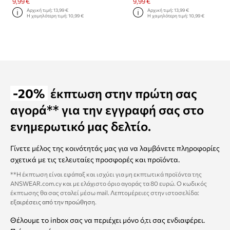
9,99 €
9,99 €
Αρχική τιμή:
13,99 €
Αρχική τιμή:
13,99 €
Η χαμηλότερη τιμή:
10,99 €
Η χαμηλότερη τιμή:
10,99 €
-20%
έκπτωση στην πρώτη σας
αγορά** για την εγγραφή σας στο
ενημερωτικό μας δελτίο.
Γίνετε μέλος της κοινότητάς μας για να λαμβάνετε πληροφορίες
σχετικά με τις τελευταίες προσφορές και προϊόντα.
**Η έκπτωση είναι εφάπαξ και ισχύει για μη εκπτωτικά προϊόντα της
ANSWEAR.com.cy και με ελάχιστο όριο αγοράς τα 80 ευρώ. Ο κωδικός
έκπτωσης θα σας σταλεί μέσω mail. Λεπτομέρειες στην ιστοσελίδα:
εξαιρέσεις από την προώθηση
.
Θέλουμε το inbox σας να περιέχει μόνο ό,τι σας ενδιαφέρει.