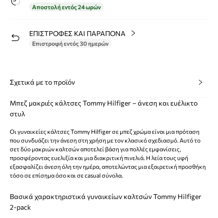
Αποστολή εντός 24 ωρών
ΕΠΙΣΤΡΟΦΕΣ ΚΑΙ ΠΑΡΑΠΟΝΑ
Επιστροφή εντός 30 ημερών
Σχετικά με το προϊόν
Μπεζ μακριές κάλτσες Tommy Hilfiger – άνεση και ευέλικτο
στυλ
Οι γυναικείες κάλτσες Tommy Hilfiger σε μπεζ χρώμα είναι μια πρόταση
που συνδυάζει την άνεση στη χρήση με τον κλασικό σχεδιασμό. Αυτό το
σετ δύο μακριών καλτσών αποτελεί βάση για πολλές εμφανίσεις,
προσφέροντας ευελιξία και μια διακριτική πινελιά. Η λεία τους υφή
εξασφαλίζει άνεση όλη την ημέρα, αποτελώντας μια εξαιρετική προσθήκη
τόσο σε επίσημα όσο και σε casual σύνολα.
Βασικά χαρακτηριστικά γυναικείων καλτσών Tommy Hilfiger
2-pack