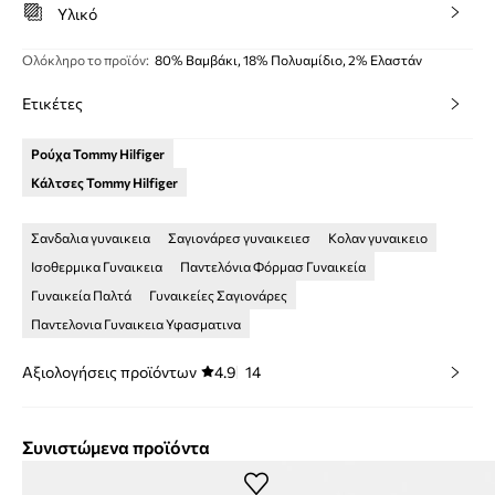
Υλικό
Ολόκληρο το προϊόν
:
80% Βαμβάκι, 18% Πολυαμίδιο, 2% Ελαστάν
Ετικέτες
Ρούχα Tommy Hilfiger
Κάλτσες Tommy Hilfiger
Σανδαλια γυναικεια
Σαγιονάρεσ γυναικειεσ
Κολαν γυναικειο
Ισοθερμικα Γυναικεια
Παντελόνια Φόρμασ Γυναικεία
Γυναικεία Παλτά
Γυναικείες Σαγιονάρες
Παντελονια Γυναικεια Υφασματινα
Αξιολογήσεις προϊόντων
4.9
14
Συνιστώμενα προϊόντα