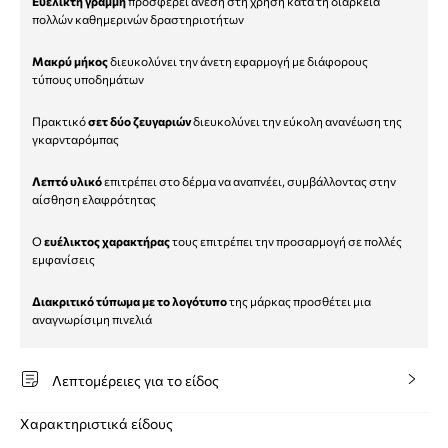
Ευέλικτη γραμμή
προσφέρει άνεση στη χρήση κατά τη διάρκεια
πολλών καθημερινών δραστηριοτήτων
Μακρύ μήκος
διευκολύνει την άνετη εφαρμογή με διάφορους
τύπους υποδημάτων
Πρακτικό
σετ δύο ζευγαριών
διευκολύνει την εύκολη ανανέωση της
γκαρνταρόμπας
Λεπτό υλικό
επιτρέπει στο δέρμα να αναπνέει, συμβάλλοντας στην
αίσθηση ελαφρότητας
Ο
ευέλικτος χαρακτήρας
τους επιτρέπει την προσαρμογή σε πολλές
εμφανίσεις
Διακριτικό τύπωμα με το λογότυπο
της μάρκας προσθέτει μια
αναγνωρίσιμη πινελιά
Λεπτομέρειες για το είδος
Χαρακτηριστικά είδους