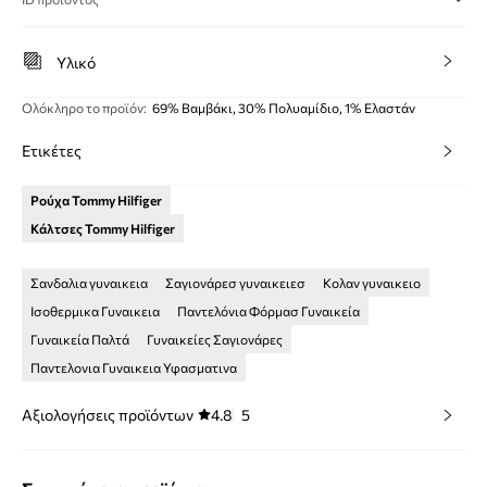
Υλικό
Ολόκληρο το προϊόν
:
69% Βαμβάκι, 30% Πολυαμίδιο, 1% Ελαστάν
Ετικέτες
Ρούχα Tommy Hilfiger
Κάλτσες Tommy Hilfiger
Σανδαλια γυναικεια
Σαγιονάρεσ γυναικειεσ
Κολαν γυναικειο
Ισοθερμικα Γυναικεια
Παντελόνια Φόρμασ Γυναικεία
Γυναικεία Παλτά
Γυναικείες Σαγιονάρες
Παντελονια Γυναικεια Υφασματινα
Αξιολογήσεις προϊόντων
4.8
5