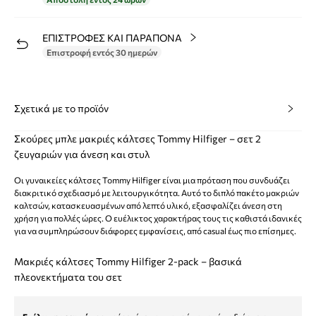
ΕΠΙΣΤΡΟΦΕΣ ΚΑΙ ΠΑΡΑΠΟΝΑ
Επιστροφή εντός 30 ημερών
Σχετικά με το προϊόν
Σκούρες μπλε μακριές κάλτσες Tommy Hilfiger – σετ 2
ζευγαριών για άνεση και στυλ
Οι γυναικείες κάλτσες Tommy Hilfiger είναι μια πρόταση που συνδυάζει
διακριτικό σχεδιασμό με λειτουργικότητα. Αυτό το διπλό πακέτο μακριών
καλτσών, κατασκευασμένων από λεπτό υλικό, εξασφαλίζει άνεση στη
χρήση για πολλές ώρες. Ο ευέλικτος χαρακτήρας τους τις καθιστά ιδανικές
για να συμπληρώσουν διάφορες εμφανίσεις, από casual έως πιο επίσημες.
Μακριές κάλτσες Tommy Hilfiger 2-pack – βασικά
πλεονεκτήματα του σετ