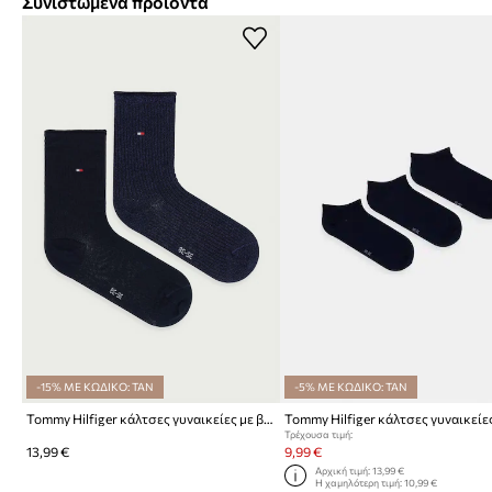
Συνιστώμενα προϊόντα
-15% ΜΕ ΚΩΔΙΚΟ: TAN
-5% ΜΕ ΚΩΔΙΚΟ: TAN
Tommy Hilfiger κάλτσες γυναικείες με βαμβάκι 2-pack
Τρέχουσα τιμή:
13,99 €
9,99 €
Αρχική τιμή:
13,99 €
Η χαμηλότερη τιμή:
10,99 €