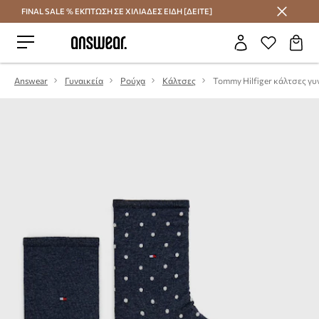
FINAL SALE % ΕΚΠΤΩΣΗ ΣΕ ΧΙΛΙΑΔΕΣ ΕΙΔΗ [ΔΕΙΤΕ]
Εξοικονομήστε με το Answear Club
Answear
Γυναικεία
Ρούχα
Κάλτσες