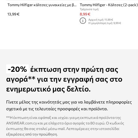
Tommy Hilfiger κάλτσες γυναικείες με βαμβάκι 2-pack
Tommy Hilfiger - Κάλτσες (2-pack
Τρέχουσα τιμή:
13,99 €
8,99 €
Αρχική τιμή:
11,99 €
Η χαμηλότερη τιμή:
9,99 €
-20%
έκπτωση στην πρώτη σας
αγορά** για την εγγραφή σας στο
ενημερωτικό μας δελτίο.
Γίνετε μέλος της κοινότητάς μας για να λαμβάνετε πληροφορίες
σχετικά με τις τελευταίες προσφορές και προϊόντα.
**Η έκπτωση είναι εφάπαξ και ισχύει για μη εκπτωτικά προϊόντα της
ANSWEAR.com.cy και με ελάχιστο όριο αγοράς τα 80 ευρώ. Ο κωδικός
έκπτωσης θα σας σταλεί μέσω mail. Λεπτομέρειες στην ιστοσελίδα:
εξαιρέσεις από την προώθηση
.