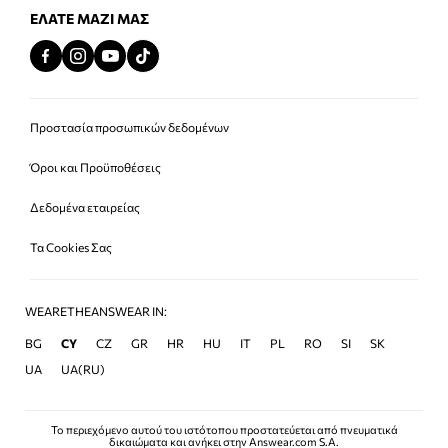
ΕΛΆΤΕ ΜΑΖΊ ΜΑΣ
Προστασία προσωπικών δεδομένων
Όροι και Προϋποθέσεις
Δεδομένα εταιρείας
Τα Cookies Σας
WEARETHEANSWEAR IN:
BG
CY
CZ
GR
HR
HU
IT
PL
RO
SI
SK
UA
UA(RU)
Το περιεχόμενο αυτού του ιστότοπου προστατεύεται από πνευματικά
δικαιώματα και ανήκει στην Answear.com S.A.