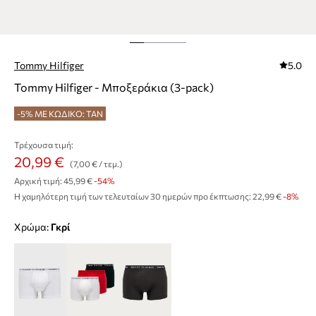
Tommy Hilfiger
5.0
Tommy Hilfiger - Μποξεράκια (3-pack)
-5% ΜΕ ΚΩΔΙΚΟ: TAN
Τρέχουσα τιμή:
20,99 €
(7,00 € / τεμ.)
Αρχική τιμή:
45,99 €
-54%
Η χαμηλότερη τιμή των τελευταίων 30 ημερών προ έκπτωσης:
22,99 €
 -8%
Χρώμα:
γκρί