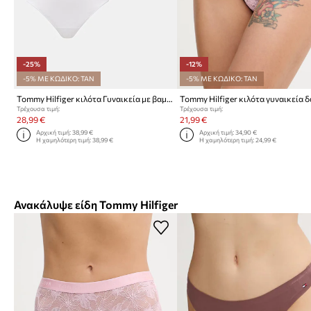
-25%
-12%
-5% ΜΕ ΚΩΔΙΚΟ: TAN
-5% ΜΕ ΚΩΔΙΚΟ: TAN
Tommy Hilfiger κιλότα Γυναικεία με βαμβάκι 3-pack
Τρέχουσα τιμή:
Τρέχουσα τιμή:
28,99 €
21,99 €
Αρχική τιμή:
38,99 €
Αρχική τιμή:
34,90 €
Η χαμηλότερη τιμή:
38,99 €
Η χαμηλότερη τιμή:
24,99 €
Ανακάλυψε είδη Tommy Hilfiger