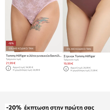
-12%
-5% ΜΕ ΚΩΔΙΚΟ: TAN
-5% ΜΕ ΚΩΔΙΚΟ: TAN
Tommy Hilfiger κιλότα γυναικεία δαντέλα
Στρινγκ Tommy Hilfiger
Τρέχουσα τιμή:
Τρέχουσα τιμή:
21,99 €
19,99 €
Αρχική τιμή:
34,90 €
Αρχική τιμή:
26,99 €
Η χαμηλότερη τιμή:
24,99 €
Η χαμηλότερη τιμή:
21,99 €
-20%
έκπτωση στην πρώτη σας