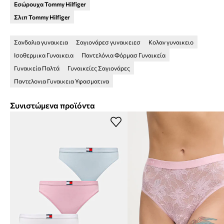
Εσώρουχα Tommy Hilfiger
Σλιπ Tommy Hilfiger
Σανδαλια γυναικεια
Σαγιονάρεσ γυναικειεσ
Κολαν γυναικειο
Ισοθερμικα Γυναικεια
Παντελόνια Φόρμασ Γυναικεία
Γυναικεία Παλτά
Γυναικείες Σαγιονάρες
Παντελονια Γυναικεια Υφασματινα
Συνιστώμενα προϊόντα