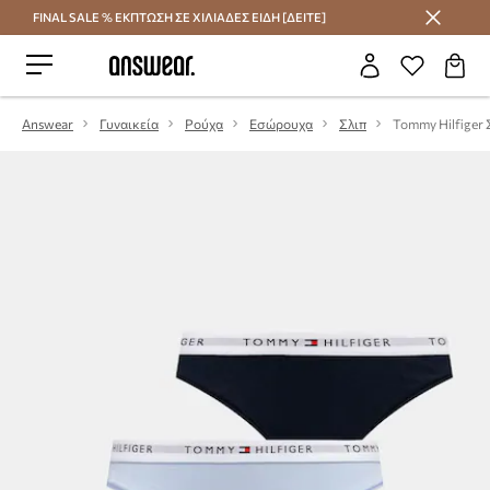
FINAL SALE % ΕΚΠΤΩΣΗ ΣΕ ΧΙΛΙΑΔΕΣ ΕΙΔΗ [ΔΕΙΤΕ]
Εξοικονομήστε με το Answear Club
Answear
Γυναικεία
Ρούχα
Εσώρουχα
Σλιπ