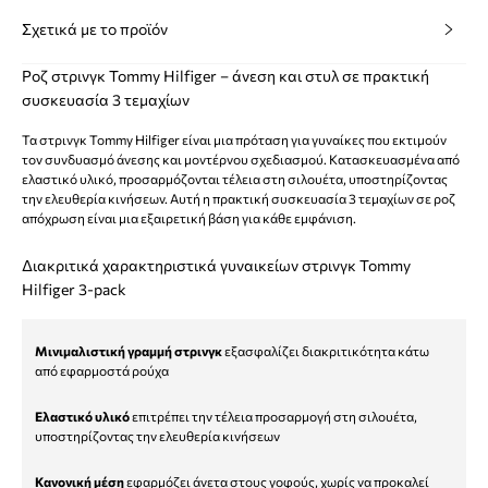
Σχετικά με το προϊόν
Ροζ στρινγκ Tommy Hilfiger – άνεση και στυλ σε πρακτική
συσκευασία 3 τεμαχίων
Τα στρινγκ Tommy Hilfiger είναι μια πρόταση για γυναίκες που εκτιμούν
τον συνδυασμό άνεσης και μοντέρνου σχεδιασμού. Κατασκευασμένα από
ελαστικό υλικό, προσαρμόζονται τέλεια στη σιλουέτα, υποστηρίζοντας
την ελευθερία κινήσεων. Αυτή η πρακτική συσκευασία 3 τεμαχίων σε ροζ
απόχρωση είναι μια εξαιρετική βάση για κάθε εμφάνιση.
Διακριτικά χαρακτηριστικά γυναικείων στρινγκ Tommy
Hilfiger 3-pack
Μινιμαλιστική γραμμή στρινγκ
εξασφαλίζει διακριτικότητα κάτω
από εφαρμοστά ρούχα
Ελαστικό υλικό
επιτρέπει την τέλεια προσαρμογή στη σιλουέτα,
υποστηρίζοντας την ελευθερία κινήσεων
Κανονική μέση
εφαρμόζει άνετα στους γοφούς, χωρίς να προκαλεί