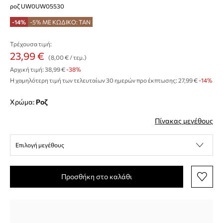
ροζ UW0UW05530
-14%
-5% ΜΕ ΚΩΔΙΚΟ: TAN
Τρέχουσα τιμή:
23,99 €
(8,00 € / τεμ.)
Αρχική τιμή:
38,99 €
-38%
Η χαμηλότερη τιμή των τελευταίων 30 ημερών προ έκπτωσης:
27,99 €
 -14%
Χρώμα:
ροζ
Πίνακας μεγέθους
Επιλογή μεγέθους
Προσθήκη στο καλάθι