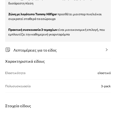
δυσάρεστη πίεση
Ζώνη με λογότυπο Tommy Hilfiger
προσθέτει μια σπορ πινελιά και
συγκρατεί σταθερά τα εσώρουχα
Πρακτική συσκευασία 3 τεμαχίων
είναι μια οικονομική επιλογή, που
εμπλουτίζει την καθημερινή γκαρνταρόμπα
Λεπτομέρειες για το είδος
Χαρακτηριστικά είδους
Ελαστικότητα
ελαστικό
Πολυσυσκευασία
3-pack
Στοιχεία είδους