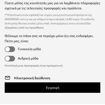
Γίνετε μέλος της κοινότητάς μας για να λαμβάνετε πληροφορίες
σχετικά με τις τελευταίες προσφορές και προϊόντα.
**Η έκπτωση είναι εφάπαξ και ισχύει για μη εκπτωτικά προϊόντα της
ANSWEAR.com.cy και με ελάχιστο όριο αγοράς τα 80 ευρώ. Ο κωδικός
έκπτωσης θα σας σταλεί μέσω mail. Λεπτομέρειες στην ιστοσελίδα:
εξαιρέσεις από την προώθηση
.
Θέλουμε το inbox σας να περιέχει μόνο ό,τι σας ενδιαφέρει.
Πείτε μας, είναι:
Γυναικεία μόδα
Ανδρική μόδα
Η επιλογή μιας προσφοράς είναι προαιρετική
Εγγραφή