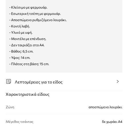
- Κλείσιμο με φερμουάρ.
- Εσωτερική τσέπη με φερμουάρ.
- Αποσπώμενο ρυθμιζόμενο λουράκι.
- Κοντή λαβή.
- Υλικό με υφή.
- Μοντέλο με επένδυση.
- Δεν ταιριάζει στο Α4.
- Βάθος: 6,5 cm.
- Υψος: 14 cm.
- Πλάτος στη βάση: 15 cm.
Λεπτομέρειες για το είδος
Χαρακτηριστικά είδους
Ζώνη
αποσπώμενο λουράκι
Μέγεθος τσάντας
δε χωράει Α4