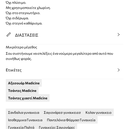
Όχι πλύσιμο.
Μη χρησιμοποιείτε χλωρίνη.
Όχι στο στεγνωτήριο.
Όχι σιδέρωμα.
Όχι στεγνό καθάρισμα.
ΔΙΑΣΤΑΣΕΙΣ
Μικρότερο μέγεθος
Σου συστήνουμε να επιλέξεις ένα νούμερο μεγαλύτερο από αυτό που
συνήθως φοράς.
Ετικέτες
Αξεσουάρ Medicine
Τσάντες Medicine
Τσάντες χιαστί Medicine
Σανδαλια γυναικεια
Σαγιονάρεσ γυναικειεσ
Κολαν γυναικειο
Ισοθερμικα Γυναικεια
Παντελόνια Φόρμασ Γυναικεία
Γυναικεία Παλτά
Γυναικείες Σαγιονάρες