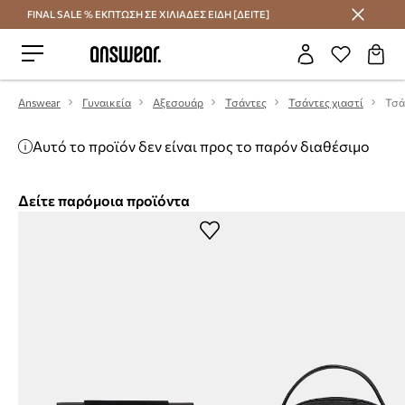
FINAL SALE % ΕΚΠΤΩΣΗ ΣΕ ΧΙΛΙΑΔΕΣ ΕΙΔΗ [ΔΕΙΤΕ]
Εξοικονομήστε με το Answear Club
Answear
Γυναικεία
Αξεσουάρ
Τσάντες
Τσάντες χιαστί
Τσά
Αυτό το προϊόν δεν είναι προς το παρόν διαθέσιμο
Δείτε παρόμοια προϊόντα