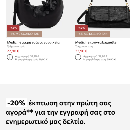
-42%
-42%
-5% ΜΕ ΚΩΔΙΚΟ: TAN
-5% ΜΕ ΚΩΔΙΚΟ: TAN
Medicine μικρή τσάντα γυναικεία
Medicine τσάντα baguette
Τρέχουσα τιμή:
Τρέχουσα τιμή:
22,90 €
22,90 €
Αρχική τιμή:
39,90 €
Αρχική τιμή:
39,90 €
Η χαμηλότερη τιμή:
39,90 €
Η χαμηλότερη τιμή:
39,90 €
-20%
έκπτωση στην πρώτη σας
αγορά** για την εγγραφή σας στο
ενημερωτικό μας δελτίο.