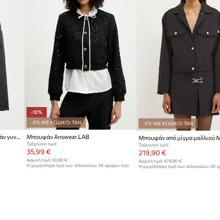
-12%
-5% ΜΕ ΚΩΔΙΚΟ: TAN
-5% ΜΕ ΚΩΔΙΚΟ: TAN
Marc O'Polo μεταβατικό μπουφάν γυναικείο
Μπουφάν Answear.LAB
Τρέχουσα τιμή:
Τρέχουσα τιμή:
35,99 €
219,90 €
Αρχική τιμή:
63,90 €
Αρχική τιμή:
479,90 €
Η χαμηλότερη τιμή των τελευταίων 30 ημερών προ
Η χαμηλότερη τιμή των τελευταίων 30 
έκπτωσης:
40,99 €
έκπτωσης:
229,90 €