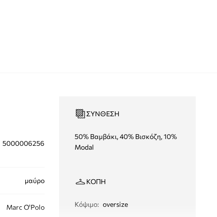
ΣΎΝΘΕΣΗ
50% Βαμβάκι, 40% Βισκόζη, 10%
5000006256
Modal
μαύρο
ΚΟΠΉ
Κόψιμο
:
oversize
Marc O'Polo