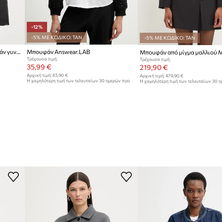
-12%
-5% ΜΕ ΚΩΔΙΚΟ: TAN
-5% ΜΕ ΚΩΔΙΚΟ: TAN
Marc O'Polo μεταβατικό μπουφάν γυναικείο
Μπουφάν Answear.LAB
Τρέχουσα τιμή:
Τρέχουσα τιμή:
35,99 €
219,90 €
Αρχική τιμή:
63,90 €
Αρχική τιμή:
479,90 €
Η χαμηλότερη τιμή των τελευταίων 30 ημερών προ
Η χαμηλότερη τιμή των τελευταίων 30 
έκπτωσης:
40,99 €
έκπτωσης:
229,90 €