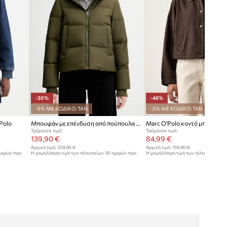
-30%
-46%
-5% ΜΕ ΚΩΔΙΚΟ: TAN
-5% ΜΕ ΚΩΔΙΚΟ: TAN
Polo
Μπουφάν με επένδυση από πούπουλα Marc O'Polo
Τρέχουσα τιμή:
Τρέχουσα τιμή:
139,90 €
84,99 €
Αρχική τιμή:
259,90 €
Αρχική τιμή:
159,90 €
ημερών προ
Η χαμηλότερη τιμή των τελευταίων 30 ημερών προ
Η χαμηλότερη τιμή των τελευταίων 30
έκπτωσης:
199,90 €
έκπτωσης:
159,90 €