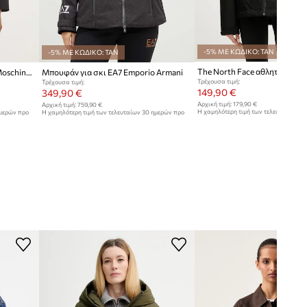
-5% ΜΕ ΚΩΔΙΚΟ: TAN
-5% ΜΕ ΚΩΔΙΚΟ: TAN
Μπουφάν από μίγμα μαλλιού Moschino Jeans
Μπουφάν για σκι EA7 Emporio Armani
Τρέχουσα τιμή:
Τρέχουσα τιμή:
149,90 €
349,90 €
Αρχική τιμή:
179,90 €
Αρχική τιμή:
759,90 €
Η χαμηλότερη τιμή των τελευταίων 30
ημερών προ
Η χαμηλότερη τιμή των τελευταίων 30 ημερών προ
έκπτωσης:
159,90 €
έκπτωσης:
379,90 €