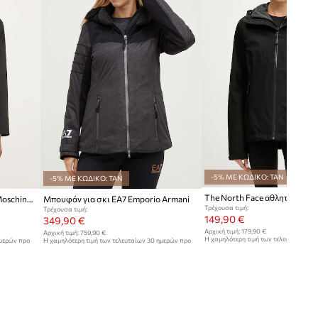
-5% ΜΕ ΚΩΔΙΚΟ: TAN
-5% ΜΕ ΚΩΔΙΚΟ: TAN
Μπουφάν από μίγμα μαλλιού Moschino Jeans
Μπουφάν για σκι EA7 Emporio Armani
Τρέχουσα τιμή:
Τρέχουσα τιμή:
149,90 €
349,90 €
Αρχική τιμή:
179,90 €
Αρχική τιμή:
759,90 €
Η χαμηλότερη τιμή των τελευταίων 30
ημερών προ
Η χαμηλότερη τιμή των τελευταίων 30 ημερών προ
έκπτωσης:
159,90 €
έκπτωσης:
379,90 €