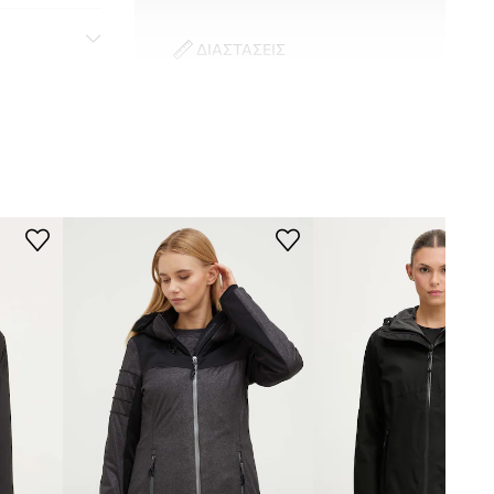
ΔΙΑΣΤΑΣΕΙΣ
Το μοντέλο έχει ύψος 180 εκ. και
φοράει μέγεθος S
Κανονικό μέγεθος
Σου συστήνουμε να επιλέξεις το
μέγεθος που συνήθως φοράς.
Πίνακας μεγέθους