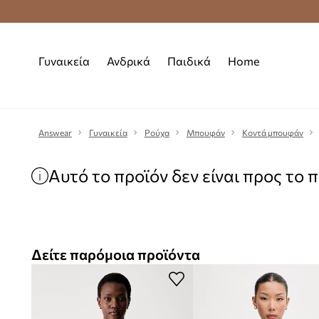
Premium Fashion Benefits
Δωρεάν μεταφορι
Γυναικεία
Ανδρικά
Παιδικά
Home
Answear
Γυναικεία
Ρούχα
Μπουφάν
Κοντά μπουφάν
Αυτό το προϊόν δεν είναι προς το 
Δείτε παρόμοια προϊόντα