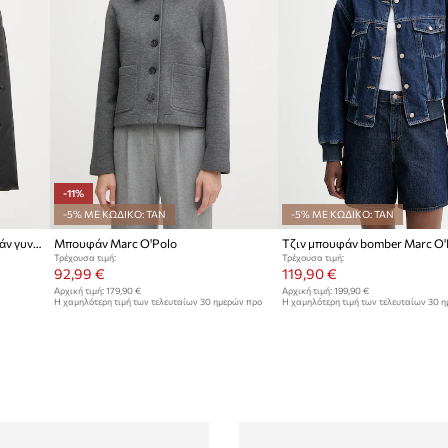
-11%
-5% ΜΕ ΚΩΔΙΚΟ: TAN
-5% ΜΕ ΚΩΔΙΚΟ: TAN
Marc O'Polo μεταβατικό μπουφάν γυναικείο
Μπουφάν Marc O'Polo
Τζιν μπουφάν bomber Marc O'
Τρέχουσα τιμή:
Τρέχουσα τιμή:
92,99 €
119,90 €
Αρχική τιμή:
179,90 €
Αρχική τιμή:
199,90 €
Η χαμηλότερη τιμή των τελευταίων 30 ημερών προ
Η χαμηλότερη τιμή των τελευταίων 30 
έκπτωσης:
104,99 €
έκπτωσης:
129,90 €