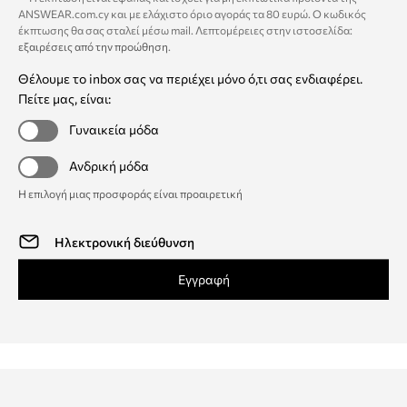
ANSWEAR.com.cy και με ελάχιστο όριο αγοράς τα 80 ευρώ. Ο κωδικός
έκπτωσης θα σας σταλεί μέσω mail. Λεπτομέρειες στην ιστοσελίδα:
εξαιρέσεις από την προώθηση
.
Θέλουμε το inbox σας να περιέχει μόνο ό,τι σας ενδιαφέρει.
Πείτε μας, είναι:
Γυναικεία μόδα
Ανδρική μόδα
Η επιλογή μιας προσφοράς είναι προαιρετική
Εγγραφή