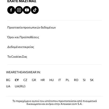
ΕΛΆΤΕ ΜΑΖΊ ΜΑΣ
Προστασία προσωπικών δεδομένων
Όροι και Προϋποθέσεις
Δεδομένα εταιρείας
Τα Cookies Σας
WEARETHEANSWEAR IN:
BG
CY
CZ
GR
HR
HU
IT
PL
RO
SI
SK
UA
UA(RU)
Το περιεχόμενο αυτού του ιστότοπου προστατεύεται από πνευματικά
δικαιώματα και ανήκει στην Answear.com S.A.