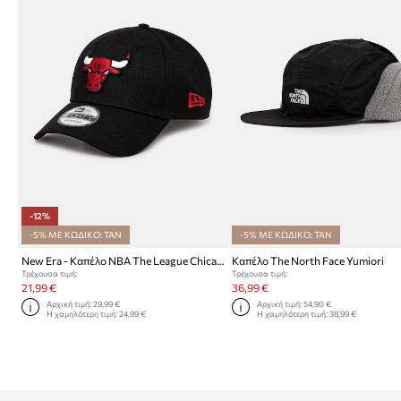
-12%
-5% ΜΕ ΚΩΔΙΚΟ: TAN
-5% ΜΕ ΚΩΔΙΚΟ: TAN
New Era - Καπέλο NBA The League Chicago Bulls NFL THE LEAGUE
Καπέλο The North Face Yumiori
Τρέχουσα τιμή:
Τρέχουσα τιμή:
21,99 €
36,99 €
Αρχική τιμή:
29,99 €
Αρχική τιμή:
54,90 €
Η χαμηλότερη τιμή:
24,99 €
Η χαμηλότερη τιμή:
38,99 €