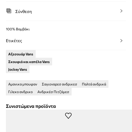
Σύνθεση
100% Βαμβάκι
Ετικέτες
Αξεσουάρ Vans
Σκουφιά και καπέλα Vans
Jockey Vans
Αμανικα μπουφαν
Σαγιοναρεσ ανδρικεσ
Παλτά ανδρικά
Γιλεκο ανδρικο
Ανδρικέσ Πιτζάμεσ
Συνιστώμενα προϊόντα