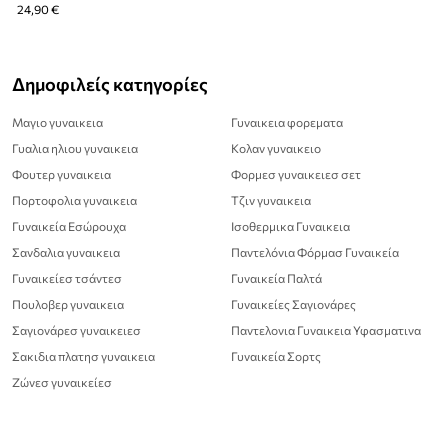
24,90 €
Δημοφιλείς κατηγορίες
Μαγιο γυναικεια
Γυναικεια φορεματα
Γυαλια ηλιου γυναικεια
Κολαν γυναικειο
Φουτερ γυναικεια
Φορμεσ γυναικειεσ σετ
Πορτοφολια γυναικεια
Τζιν γυναικεια
Γυναικεία Εσώρουχα
Ισοθερμικα Γυναικεια
Σανδαλια γυναικεια
Παντελόνια Φόρμασ Γυναικεία
Γυναικείεσ τσάντεσ
Γυναικεία Παλτά
Πουλοβερ γυναικεια
Γυναικείες Σαγιονάρες
Σαγιονάρεσ γυναικειεσ
Παντελονια Γυναικεια Υφασματινα
Σακιδια πλατησ γυναικεια
Γυναικεία Σορτς
Ζώνεσ γυναικείεσ