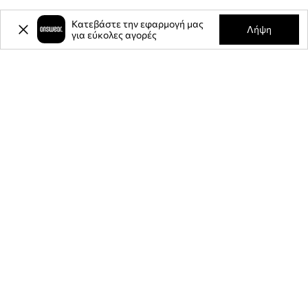
Κατεβάστε την εφαρμογή μας
Λήψη
για εύκολες αγορές
-20%
έκπτωση στην πρώτη σας
αγορά** για την εγγραφή σας στο
ενημερωτικό μας δελτίο.
Γίνετε μέλος της κοινότητάς μας για να λαμβάνετε πληροφορίες
σχετικά με τις τελευταίες προσφορές και προϊόντα.
**Η έκπτωση είναι εφάπαξ και ισχύει για μη εκπτωτικά προϊόντα της