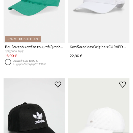
-5% ΜΕ ΚΩΔΙΚΟ: TAN
Βαμβακερό καπέλο του μπέιζμπολ adidas Originals
Καπέλο adidas Originals CURVED TRUCKER
Τρέχουσα τιμή:
16,90 €
22,90 €
Αρχική τιμή:
19,90 €
Η χαμηλότερη τιμή:
17,90 €