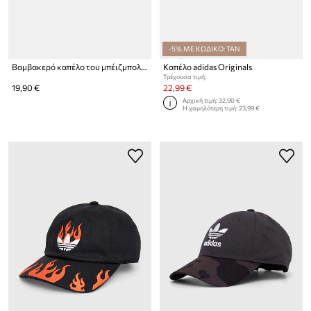
-5% ΜΕ ΚΩΔΙΚΟ: TAN
Βαμβακερό καπέλο του μπέιζμπολ adidas Originals BASEBALL AC
Καπέλο adidas Originals
Τρέχουσα τιμή:
19,90 €
22,99 €
Αρχική τιμή:
32,90 €
Η χαμηλότερη τιμή:
23,99 €