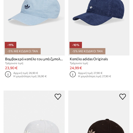
-11%
-10%
-5% ΜΕ ΚΩΔΙΚΟ: TAN
-5% ΜΕ ΚΩΔΙΚΟ: TAN
Βαμβακερό καπέλο του μπέιζμπολ adidas Originals
Καπέλο adidas Originals
Τρέχουσα τιμή:
Τρέχουσα τιμή:
23,90 €
24,99 €
Αρχική τιμή:
26,90 €
Αρχική τιμή:
27,90 €
Η χαμηλότερη τιμή:
26,90 €
Η χαμηλότερη τιμή:
27,90 €