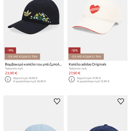
-11%
-12%
-5% ΜΕ ΚΩΔΙΚΟ: TAN
-5% ΜΕ ΚΩΔΙΚΟ: TAN
Βαμβακερό καπέλο του μπέιζμπολ adidas Originals Liberty
Καπέλο adidas Originals
Τρέχουσα τιμή:
Τρέχουσα τιμή:
23,90 €
27,90 €
Αρχική τιμή:
26,90 €
Αρχική τιμή:
31,90 €
Η χαμηλότερη τιμή:
26,90 €
Η χαμηλότερη τιμή:
31,90 €