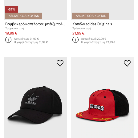
-37%
-5% ΜΕ ΚΩΔΙΚΟ: TAN
-5% ΜΕ ΚΩΔΙΚΟ: TAN
Βαμβακερό καπέλο του μπέιζμπολ adidas Originals
Καπέλο adidas Originals
Τρέχουσα τιμή:
Τρέχουσα τιμή:
19,99 €
21,99 €
Αρχική τιμή:
31,99 €
Αρχική τιμή:
29,99 €
Η χαμηλότερη τιμή:
31,99 €
Η χαμηλότερη τιμή:
23,99 €