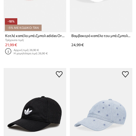
-18%
-5% ΜΕ ΚΩΔΙΚΟ: TAN
Κοτλέ καπέλο μπέιζμπολ adidas Originals
Βαμβακερό καπέλο του μπέιζμπολ adidas Originals OG Sport
Τρέχουσα τιμή:
21,99 €
24,99 €
Αρχική τιμή:
26,90 €
Η χαμηλότερη τιμή:
26,90 €