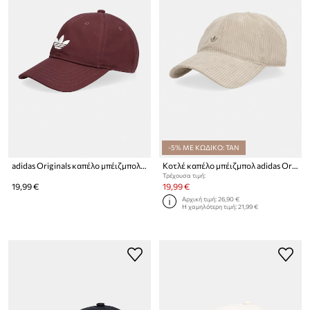
-5% ΜΕ ΚΩΔΙΚΟ: TAN
adidas Originals καπέλο μπέιζμπολ βαμβακερό Adicolor
Κοτλέ καπέλο μπέιζμπολ adidas Originals
Τρέχουσα τιμή:
19,99 €
19,99 €
Αρχική τιμή:
26,90 €
Η χαμηλότερη τιμή:
21,99 €