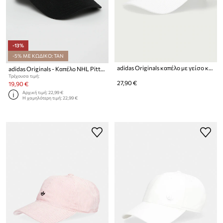
-13%
-5% ΜΕ ΚΩΔΙΚΟ: TAN
adidas Originals καπέλο με γείσο κοτλέ Corduroy Baseball Cap
adidas Originals - Καπέλο NHL Pittsburgh Penguins EC3603.D
Τρέχουσα τιμή:
27,90 €
19,90 €
Αρχική τιμή:
22,99 €
Η χαμηλότερη τιμή:
22,99 €