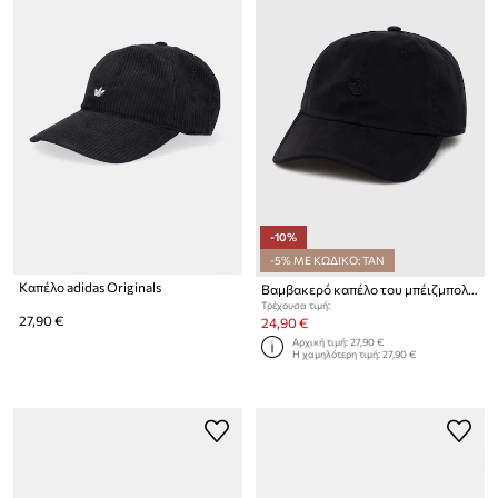
-10%
-5% ΜΕ ΚΩΔΙΚΟ: TAN
Καπέλο adidas Originals
Βαμβακερό καπέλο του μπέιζμπολ adidas Originals Premium Essentials Dad Cap
Τρέχουσα τιμή:
27,90 €
24,90 €
Αρχική τιμή:
27,90 €
Η χαμηλότερη τιμή:
27,90 €