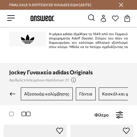
FINAL SALE % ΕΚΠΤΩΣΗ ΣΕ ΧΙΛΙΑΔΕΣ ΕΙΔΗ [ΔΕΙΤΕ]
Εξοικονομήστε με το Answear Club
Η μάρκα adidas ιδρύθηκε το 1949 από τον Γερμανό
επιχειρηματία Adolf Dassler. Στόχος του ήταν να
δημιουργήσει τον καλύτερο αθλητικό εξοπλισμό
στον κόσμο. Ήθελε να το πετύχει σχεδιάζοντας τα
καλύτερα παπούτσια που χρησιμοποιούνται για αθλήματα, προστατεύοντας
τους αθλητές από ατυχήματα και διασφαλίζοντας την υψηλή αντοχή του
προϊόντος. Ο στόχος επιτεύχθηκε στο 100%.
Jockey Γυναικεία adidas Originals
Αριθμός επιλεγμένων προϊόντων: 31
αξεσουάρ κολύμβησης
γάντια
κασκόλ και φουλ
Φίλτρο