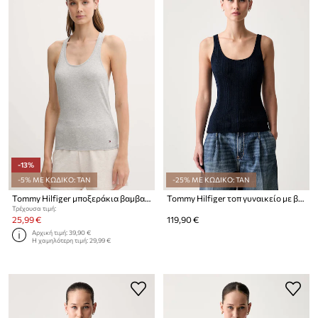
-13%
-5% ΜΕ ΚΩΔΙΚΟ: TAN
-25% ΜΕ ΚΩΔΙΚΟ: TAN
Tommy Hilfiger μποξεράκια βαμβακερά με ελαστάν 2-pack
Tommy Hilfiger τοπ γυναικείο με βαμβάκι
Τρέχουσα τιμή:
25,99 €
119,90 €
Αρχική τιμή:
39,90 €
Η χαμηλότερη τιμή:
29,99 €