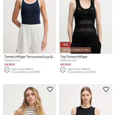
-12%
-5% ΜΕ ΚΩΔΙΚΟ: TAN
Tommy Hilfiger Τοπ γυναικείο με βαμβάκι
Top Tommy Hilfiger
Τρέχουσα τιμή:
Τρέχουσα τιμή:
24,99 €
66,99 €
Αρχική τιμή:
39,90 €
Αρχική τιμή:
129,90 €
Η χαμηλότερη τιμή:
26,99 €
Η χαμηλότερη τιμή:
76,99 €