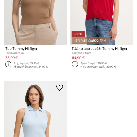
-50%
-5% ΜΕ ΚΩΔΙΚΟ: TAN
Top Tommy Hilfiger
Γιλέκο από μετάξι Tommy Hilfiger
Τρέχουσα τιμή:
Τρέχουσα τιμή:
33,99 €
64,90 €
Αρχική τιμή:
59,90 €
Αρχική τιμή:
129,90 €
Η χαμηλότερη τιμή:
34,99 €
Η χαμηλότερη τιμή:
129,90 €