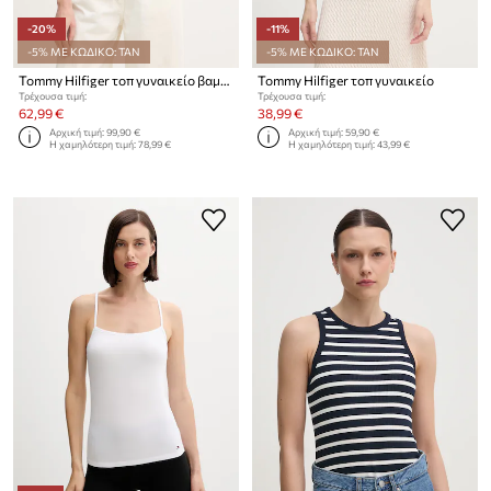
-20%
-11%
-5% ΜΕ ΚΩΔΙΚΟ: TAN
-5% ΜΕ ΚΩΔΙΚΟ: TAN
Tommy Hilfiger τοπ γυναικείο βαμβακερό
Tommy Hilfiger τοπ γυναικείο
Τρέχουσα τιμή:
Τρέχουσα τιμή:
62,99 €
38,99 €
Αρχική τιμή:
99,90 €
Αρχική τιμή:
59,90 €
Η χαμηλότερη τιμή:
78,99 €
Η χαμηλότερη τιμή:
43,99 €