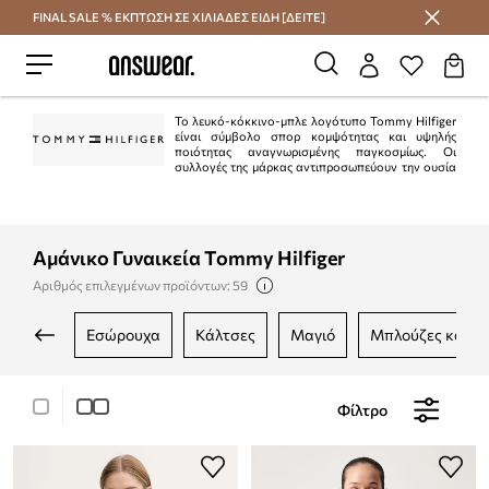
FINAL SALE % ΕΚΠΤΩΣΗ ΣΕ ΧΙΛΙΑΔΕΣ ΕΙΔΗ [ΔΕΙΤΕ]
Εξοικονομήστε με το Answear Club
Το λευκό-κόκκινο-μπλε λογότυπο Tommy Hilfiger
είναι σύμβολο σπορ κομψότητας και υψηλής
ποιότητας αναγνωρισμένης παγκοσμίως. Οι
συλλογές της μάρκας αντιπροσωπεύουν την ουσία
του αμερικανικού στυλ "preppy". Είναι κλασικό στην τρέχουσα μόδα.
Ταυτόχρονα, η Tommy Hilfiger είναι μια από τις κορυφαίες μάρκες lifestyle με
περισσότερα από 1.000 καταστήματα σε 90 χώρες.
Αμάνικο Γυναικεία Tommy Hilfiger
Αριθμός επιλεγμένων προϊόντων: 59
εσώρουχα
κάλτσες
μαγιό
μπλούζες και 
Φίλτρο