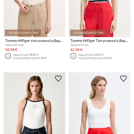
-5% ΜΕ ΚΩΔΙΚΟ: TAN
-5% ΜΕ ΚΩΔΙΚΟ: TAN
Tommy Hilfiger τοπ γυναικείο βαμβακερό
Tommy Hilfiger Τοπ γυναικείο βαμβακερό
Τρέχουσα τιμή:
Τρέχουσα τιμή:
58,99 €
42,99 €
Αρχική τιμή:
99,90 €
Αρχική τιμή:
69,90 €
Η χαμηλότερη τιμή:
62,99 €
Η χαμηλότερη τιμή:
44,99 €