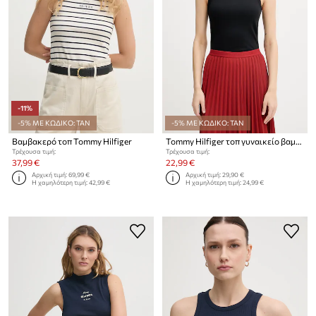
-11%
-5% ΜΕ ΚΩΔΙΚΟ: TAN
-5% ΜΕ ΚΩΔΙΚΟ: TAN
Βαμβακερό τοπ Tommy Hilfiger
Tommy Hilfiger τοπ γυναικείο βαμβακερό
Τρέχουσα τιμή:
Τρέχουσα τιμή:
37,99 €
22,99 €
Αρχική τιμή:
69,99 €
Αρχική τιμή:
29,90 €
Η χαμηλότερη τιμή:
42,99 €
Η χαμηλότερη τιμή:
24,99 €