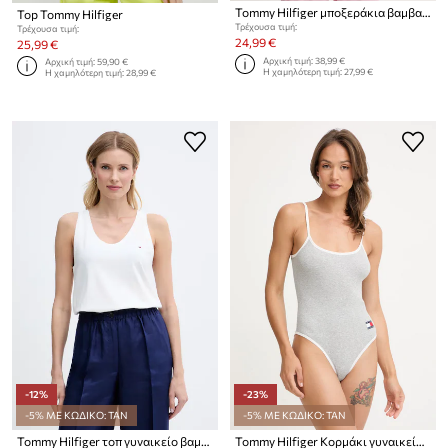
Tommy Hilfiger μποξεράκια βαμβακερά με ελαστάν 2-pack
Top Tommy Hilfiger
Τρέχουσα τιμή:
Τρέχουσα τιμή:
24,99 €
25,99 €
Αρχική τιμή:
38,99 €
Αρχική τιμή:
59,90 €
Η χαμηλότερη τιμή:
27,99 €
Η χαμηλότερη τιμή:
28,99 €
-12%
-23%
-5% ΜΕ ΚΩΔΙΚΟ: TAN
-5% ΜΕ ΚΩΔΙΚΟ: TAN
Tommy Hilfiger τοπ γυναικείο βαμβακερό
Tommy Hilfiger Κορμάκι γυναικείο με βαμβάκι