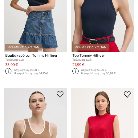
-5% ΜΕ ΚΩΔΙΚΟ: TAN
-5% ΜΕ ΚΩΔΙΚΟ: TAN
Βαμβακερό τοπ Tommy Hilfiger
Top Tommy Hilfiger
Τρέχουσα τιμή:
Τρέχουσα τιμή:
33,99 €
27,99 €
Αρχική τιμή:
69,90 €
Αρχική τιμή:
59,90 €
Η χαμηλότερη τιμή:
34,95 €
Η χαμηλότερη τιμή:
30,99 €