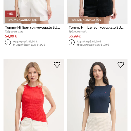
-11%
-5% ΜΕ ΚΩΔΙΚΟ: TAN
-5% ΜΕ ΚΩΔΙΚΟ: TAN
Tommy Hilfiger τοπ γυναικείο SUMMER
Tommy Hilfiger τοπ γυναικείο SUMMER
Τρέχουσα τιμή:
Τρέχουσα τιμή:
54,99 €
56,99 €
Αρχική τιμή:
89,90 €
Αρχική τιμή:
89,90 €
Η χαμηλότερη τιμή:
61,99 €
Η χαμηλότερη τιμή:
61,99 €