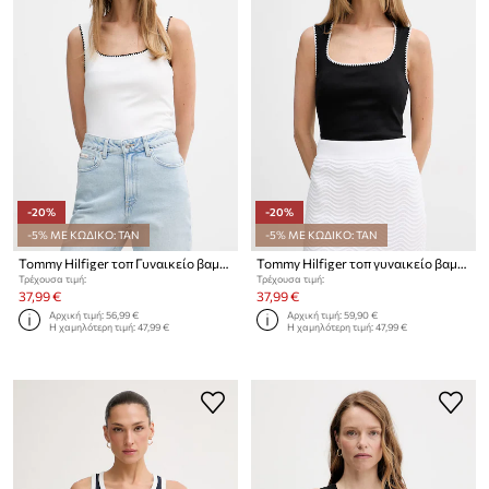
-20%
-20%
-5% ΜΕ ΚΩΔΙΚΟ: TAN
-5% ΜΕ ΚΩΔΙΚΟ: TAN
Tommy Hilfiger τοπ Γυναικείο βαμβακερό
Tommy Hilfiger τοπ γυναικείο βαμβακερό
Τρέχουσα τιμή:
Τρέχουσα τιμή:
37,99 €
37,99 €
Αρχική τιμή:
56,99 €
Αρχική τιμή:
59,90 €
Η χαμηλότερη τιμή:
47,99 €
Η χαμηλότερη τιμή:
47,99 €