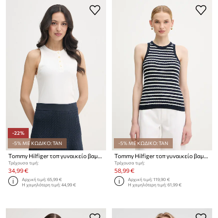
-22%
-5% ΜΕ ΚΩΔΙΚΟ: TAN
-5% ΜΕ ΚΩΔΙΚΟ: TAN
Tommy Hilfiger τοπ γυναικείο βαμβακερό
Tommy Hilfiger τοπ γυναικείο βαμβακερό
Τρέχουσα τιμή:
Τρέχουσα τιμή:
34,99 €
58,99 €
Αρχική τιμή:
65,99 €
Αρχική τιμή:
119,90 €
Η χαμηλότερη τιμή:
44,99 €
Η χαμηλότερη τιμή:
61,99 €