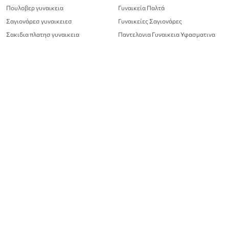
Πουλοβερ γυναικεια
Γυναικεία Παλτά
Σαγιονάρεσ γυναικειεσ
Γυναικείες Σαγιονάρες
Σακιδια πλατησ γυναικεια
Παντελονια Γυναικεια Υφασματινα