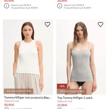
44,99 €
38,99 €
Αρχική τιμή:
69,90 €
Αρχική τιμή:
59,90 €
Η χαμηλότερη τιμή:
49,99 €
Η χαμηλότερη τιμή:
42,99 €
-13%
-5% ΜΕ ΚΩΔΙΚΟ: TAN
-5% ΜΕ ΚΩΔΙΚΟ: TAN
Tommy Hilfiger τοπ γυναικείο βαμβακερό
Top Tommy Hilfiger 2-pack
Τρέχουσα τιμή:
Τρέχουσα τιμή:
58,99 €
25,99 €
Αρχική τιμή:
119,90 €