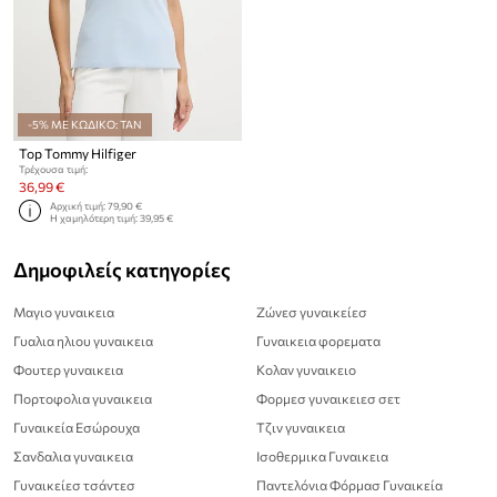
-5% ΜΕ ΚΩΔΙΚΟ: TAN
Top Tommy Hilfiger
Τρέχουσα τιμή:
36,99 €
Αρχική τιμή:
79,90 €
Η χαμηλότερη τιμή:
39,95 €
Δημοφιλείς κατηγορίες
Μαγιο γυναικεια
Ζώνεσ γυναικείεσ
Γυαλια ηλιου γυναικεια
Γυναικεια φορεματα
Φουτερ γυναικεια
Κολαν γυναικειο
Πορτοφολια γυναικεια
Φορμεσ γυναικειεσ σετ
Γυναικεία Εσώρουχα
Τζιν γυναικεια
Σανδαλια γυναικεια
Ισοθερμικα Γυναικεια
Γυναικείεσ τσάντεσ
Παντελόνια Φόρμασ Γυναικεία