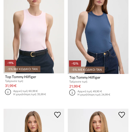
-11%
-12%
-5% ΜΕ ΚΩΔΙΚΟ: TAN
-5% ΜΕ ΚΩΔΙΚΟ: TAN
Top Tommy Hilfiger
Top Tommy Hilfiger
Τρέχουσα τιμή:
Τρέχουσα τιμή:
31,99 €
21,99 €
Αρχική τιμή:
60,99 €
Αρχική τιμή:
49,90 €
Η χαμηλότερη τιμή:
35,99 €
Η χαμηλότερη τιμή:
24,99 €