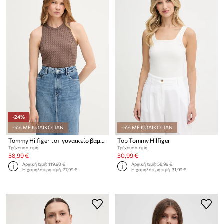
-24%
-5% ΜΕ ΚΩΔΙΚΟ: TAN
-5% ΜΕ ΚΩΔΙΚΟ: TAN
Tommy Hilfiger τοπ γυναικείο βαμβακερό
Top Tommy Hilfiger
Τρέχουσα τιμή:
Τρέχουσα τιμή:
58,99 €
30,99 €
Αρχική τιμή:
119,90 €
Αρχική τιμή:
58,99 €
Η χαμηλότερη τιμή:
77,99 €
Η χαμηλότερη τιμή:
31,99 €