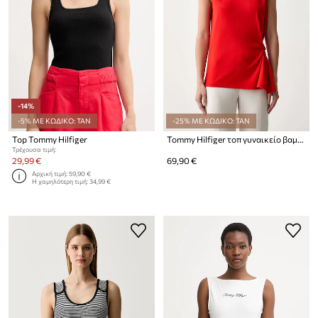
-14%
-5% ΜΕ ΚΩΔΙΚΟ: TAN
-25% ΜΕ ΚΩΔΙΚΟ: TAN
Top Tommy Hilfiger
Tommy Hilfiger τοπ γυναικείο βαμβακερό
Τρέχουσα τιμή:
29,99 €
69,90 €
Αρχική τιμή:
59,90 €
Η χαμηλότερη τιμή:
34,99 €