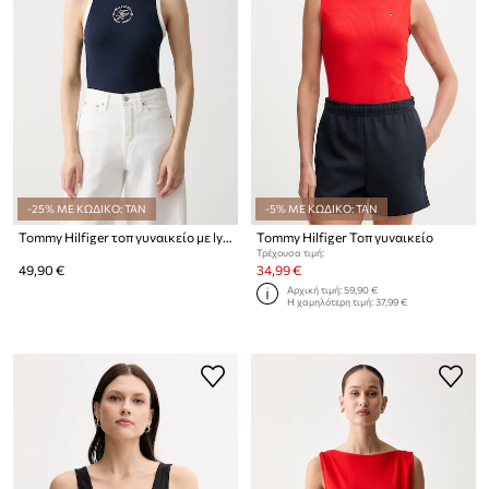
-25% ΜΕ ΚΩΔΙΚΟ: TAN
-5% ΜΕ ΚΩΔΙΚΟ: TAN
Tommy Hilfiger τοπ γυναικείο με lyocell
Tommy Hilfiger Τοπ γυναικείο
Τρέχουσα τιμή:
49,90 €
34,99 €
Αρχική τιμή:
59,90 €
Η χαμηλότερη τιμή:
37,99 €