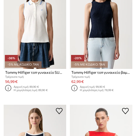
-36%
-20%
-5% ΜΕ ΚΩΔΙΚΟ: TAN
-5% ΜΕ ΚΩΔΙΚΟ: TAN
Tommy Hilfiger τοπ γυναικείο SUMMER
Tommy Hilfiger τοπ γυναικείο βαμβακερό
Τρέχουσα τιμή:
Τρέχουσα τιμή:
56,99 €
62,99 €
Αρχική τιμή:
89,90 €
Αρχική τιμή:
99,90 €
Η χαμηλότερη τιμή:
89,90 €
Η χαμηλότερη τιμή:
78,99 €