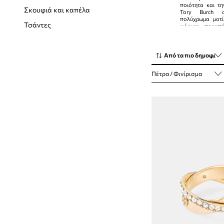
ποιότητα και τη
Σαγιονάρες και σανδάλια
Σκουφιά και καπέλα
Tory Burch 
πολύχρωμα μοτί
Τακούνια
Τσάντες
φόρμες παραπέ
κλασικά.
Από τα πιο δημοφιλή
Πέτρα / Φινίρισμα