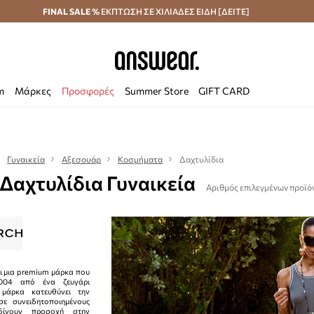
κά άνω των 70 €
FINAL SALE %
ΕΚΠΤΩΣΗ ΣΕ ΧΙΛΙΑΔΕΣ ΕΙΔΗ [ΔΕΙΤΕ]
Αποστολή σε 24 ώρες
Εξοικονομήστε με το
m
Μάρκες
Προσφορές
Summer Store
GIFT CARD
Γυναικεία
Αξεσουάρ
Κοσμήματα
Δαχτυλίδια
 Δαχτυλίδια Γυναικεία
Αριθμός επιλεγμένων προϊό
αι μια premium μάρκα που
004 από ένα ζευγάρι
 μάρκα κατευθύνει την
ε συνειδητοποιημένους
δίνουν προσοχή στην