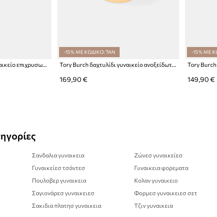
-15% ΜΕ ΚΩΔΙΚΟ: TAN
-15% ΜΕ Κ
Tory Burch δαχτυλίδι γυναικείο επιχρυσωμένο κρύσταλλο Icon
Tory Burch δαχτυλίδι γυναικείο ανοξείδωτο ατσάλι Icon
169,90 €
149,90 €
τηγορίες
Σανδαλια γυναικεια
Ζώνεσ γυναικείεσ
Γυναικείεσ τσάντεσ
Γυναικεια φορεματα
Πουλοβερ γυναικεια
Κολαν γυναικειο
Σαγιονάρεσ γυναικειεσ
Φορμεσ γυναικειεσ σετ
Σακιδια πλατησ γυναικεια
Τζιν γυναικεια