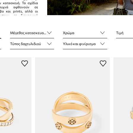
ν κατασκευή. Τα σχέδια
συχνά αφθονούν σε
βα και prints, αλλά οι
μπουν σε διαχρονικά
Μέγεθος κατασκευαστή
Χρώμα
Τιμή
Τύπος δαχτυλιδιού
Υλικό και φινίρισμα