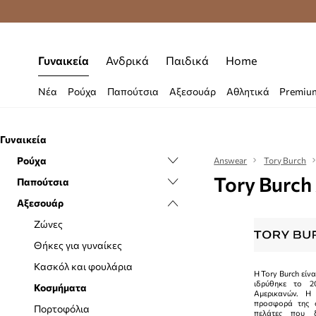
Premium Fashion Benefits
Δωρεάν μεταφορι
Γυναικεία
Ανδρικά
Παιδικά
Home
Νέα
Ρούχα
Παπούτσια
Αξεσουάρ
Αθλητικά
Premiu
Γυναικεία
Ρούχα
Answear
Tory Burch
Tory Burch
Παπούτσια
Μαγιό
Αξεσουάρ
Casual και μοκασίνια
Μπαλαρίνες
Ζώνες
Εσπαντρίγιες
Θήκες για γυναίκες
Μποτάκια
Κασκόλ και φουλάρια
Η Tory Burch είν
ιδρύθηκε το 2
Μπότες χιονιού
Κοσμήματα
Αμερικανών. Η
προσφορά της σ
Sneakers
Πορτοφόλια
πελάτες που 