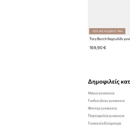
-15% ΜΕ ΚΩΔΙΚΟ: TAN
169,90 €
Δημοφιλείς κα
Μαγιο γυναικεια
Γυαλια ηλιου γυναικεια
Φουτερ γυναικεια
Πορτοφολια γυναικεια
Γυναικεία Εσώρουχα