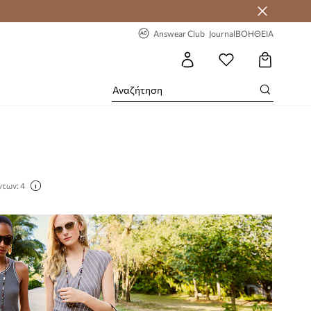
 Answear Club
-20% στην πρώτη παραγγελία
Answear Club
Journal
ΒΟΗΘΕΙΑ
ντων: 4