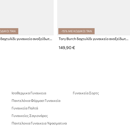
ΩΔΙΚΟ: TAN
-15% ΜΕ ΚΩΔΙΚΟ: TAN
Tory Burch δαχτυλίδι γυναικείο ανοξείδωτο ατσάλι Icon
Tory Burch δαχτυλίδι γυναικείο ανοξείδωτο ατσάλι Icon
149,90 €
Ισοθερμικα Γυναικεια
Γυναικεία Σορτς
Παντελόνια Φόρμασ Γυναικεία
Γυναικεία Παλτά
Γυναικείες Σαγιονάρες
Παντελονια Γυναικεια Υφασματινα