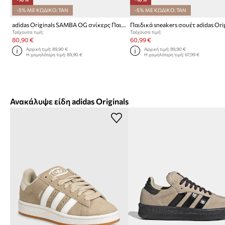
-5% ΜΕ ΚΩΔΙΚΟ: TAN
-5% ΜΕ ΚΩΔΙΚΟ: TAN
adidas Originals SAMBA OG σνίκερς Παιδικά
Τρέχουσα τιμή:
Τρέχουσα τιμή:
80,90 €
60,99 €
Αρχική τιμή:
89,90 €
Αρχική τιμή:
89,90 €
Η χαμηλότερη τιμή:
89,90 €
Η χαμηλότερη τιμή:
67,99 €
Ανακάλυψε είδη adidas Originals