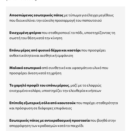
Αποσπώμενος εσωτερικός πάτος
με τύπωμα για έλεγχο μεγέθους
που διευκολύνει την εύκολη προσαρμογή του παπουτσιού
Ενισχυμένη φτέρνα
που σταθεροποιεί το πόδι, υποστηρίζοντας τη
σωστή του θέση κατά την κίνηση
Επάνω μέρος από φυσικό δέρμα
και καστόρι
που προσφέρει
ανθεκτικότητα και αισθητική εμφάνιση
Μαλακό εσωτερικό
από συνθετικό και υφασμάτινο υλικό που
προσφέρει άνεση κατά τη χρήση
Το χαμηλό προφίλ του επάνω μέρους
, μαζί με το ελαφρώς
ενισχυμένο κολάρο, υποστηρίζει την ελευθερία κινήσεων
Επίπεδη εξωτερική σόλα από καουτσούκ
που παρέχει σταθερότητα
και πρόσφυση σε διάφορες επιφάνειες
Εσωτερικός πάτος με αντικραδασμική προστασία
που βοηθά στην
απορρόφηση των κραδασμών κατά το παιχνίδι