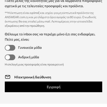
Γίνετε μέλος της κοινότητάς μας για να λαμβάνετε πληροφορίες
σχετικά με τις τελευταίες προσφορές και προϊόντα.
**Η έκπτωση είναι εφάπαξ και ισχύει για μη εκπτωτικά προϊόντα της
ANSWEAR.com.cy και με ελάχιστο όριο αγοράς τα 80 ευρώ. Ο κωδικός
έκπτωσης θα σας σταλεί μέσω mail. Λεπτομέρειες στην ιστοσελίδα:
εξαιρέσεις από την προώθηση
.
Θέλουμε το inbox σας να περιέχει μόνο ό,τι σας ενδιαφέρει.
Πείτε μας, είναι:
Γυναικεία μόδα
Ανδρική μόδα
Η επιλογή μιας προσφοράς είναι προαιρετική
Εγγραφή