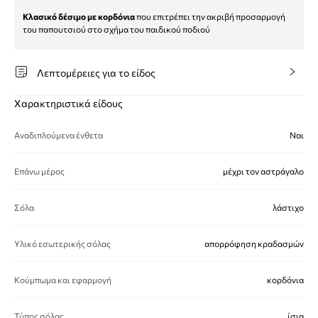
Κλασικό δέσιμο με κορδόνια
που επιτρέπει την ακριβή προσαρμογή
του παπουτσιού στο σχήμα του παιδικού ποδιού
Λεπτομέρειες για το είδος
Χαρακτηριστικά είδους
Αναδιπλούμενα ένθετα
Ναι
Επάνω μέρος
μέχρι τον αστράγαλο
Σόλα
λάστιχο
Υλικό εσωτερικής σόλας
απορρόφηση κραδασμών
Κούμπωμα και εφαρμογή
κορδόνια
Τύπος σόλας
ίσια