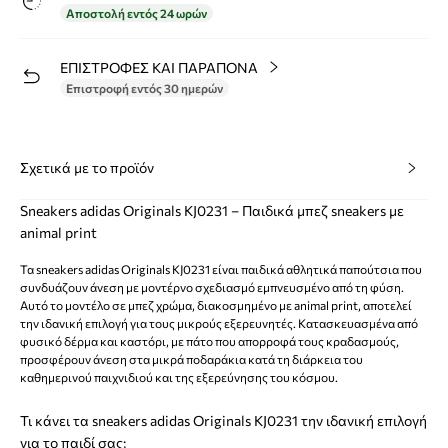
Αποστολή εντός 24 ωρών
ΕΠΙΣΤΡΟΦΕΣ ΚΑΙ ΠΑΡΑΠΟΝΑ
Επιστροφή εντός 30 ημερών
Σχετικά με το προϊόν
Sneakers adidas Originals KJ0231 – Παιδικά μπεζ sneakers με
animal print
Τα sneakers adidas Originals KJ0231 είναι παιδικά αθλητικά παπούτσια που
συνδυάζουν άνεση με μοντέρνο σχεδιασμό εμπνευσμένο από τη φύση.
Αυτό το μοντέλο σε μπεζ χρώμα, διακοσμημένο με animal print, αποτελεί
την ιδανική επιλογή για τους μικρούς εξερευνητές. Κατασκευασμένα από
φυσικό δέρμα και καστόρι, με πάτο που απορροφά τους κραδασμούς,
προσφέρουν άνεση στα μικρά ποδαράκια κατά τη διάρκεια του
καθημερινού παιχνιδιού και της εξερεύνησης του κόσμου.
Τι κάνει τα sneakers adidas Originals KJ0231 την ιδανική επιλογή
για το παιδί σας;