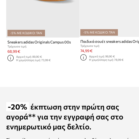
-5% ΜΕ ΚΩΔΙΚΟ: TAN
-5% ΜΕ ΚΩΔΙΚΟ: TAN
Sneakers adidas Originals Campus 00s
Τρέχουσα τιμή:
Τρέχουσα τιμή:
74,99 €
68,99 €
Αρχική τιμή:
99,90 €
Αρχική τιμή:
89,90 €
Η χαμηλότερη τιμή:
78,99 €
Η χαμηλότερη τιμή:
73,99 €
-20%
έκπτωση στην πρώτη σας
αγορά** για την εγγραφή σας στο
ενημερωτικό μας δελτίο.