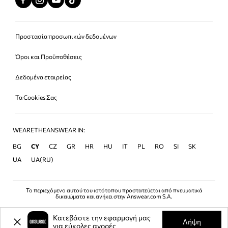
Προστασία προσωπικών δεδομένων
Όροι και Προϋποθέσεις
Δεδομένα εταιρείας
Τα Cookies Σας
WEARETHEANSWEAR IN:
BG
CY
CZ
GR
HR
HU
IT
PL
RO
SI
SK
UA
UA(RU)
Το περιεχόμενο αυτού του ιστότοπου προστατεύεται από πνευματικά
δικαιώματα και ανήκει στην Answear.com S.A.
Κατεβάστε την εφαρμογή μας
Λήψη
για εύκολες αγορές