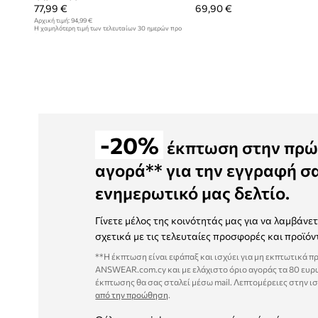
77,99 €
69,90 €
Αρχική τιμή:
94,99 €
Η χαμηλότερη τιμή των τελευταίων 30 ημερών προ
έκπτωσης:
68,99 €
-20%
έκπτωση στην πρώ
αγορά** για την εγγραφή σ
ενημερωτικό μας δελτίο.
Γίνετε μέλος της κοινότητάς μας για να λαμβάνε
σχετικά με τις τελευταίες προσφορές και προϊόν
**Η έκπτωση είναι εφάπαξ και ισχύει για μη εκπτωτικά π
ANSWEAR.com.cy και με ελάχιστο όριο αγοράς τα 80 ευρ
έκπτωσης θα σας σταλεί μέσω mail. Λεπτομέρειες στην ι
από την προώθηση
.