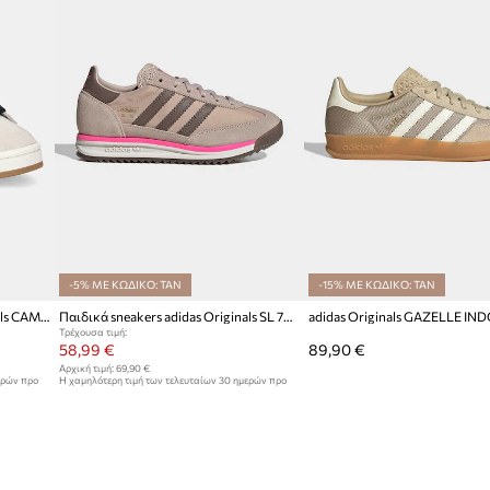
-5% ΜΕ ΚΩΔΙΚΟ: TAN
-15% ΜΕ ΚΩΔΙΚΟ: TAN
Παιδικά sneakers adidas Originals CAMPUS 00s
Παιδικά sneakers adidas Originals SL 72 RS
Τρέχουσα τιμή:
58,99 €
89,90 €
Αρχική τιμή:
69,90 €
ερών προ
Η χαμηλότερη τιμή των τελευταίων 30 ημερών προ
έκπτωσης:
62,90 €