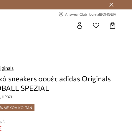
 Answear Club
-20% στην πρώτη παραγγελία
Answear Club
Journal
ΒΟΗΘΕΙΑ
iginals
κά sneakers σουέτ adidas Originals
BALL SPEZIAL
, HP3711
5% ΜΕ ΚΩΔΙΚΟ: TAN
μή:
€