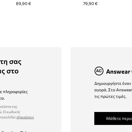
89,90 €
79,90 €
τη σας
ας στο
Answear 
Δημιουργήστε έναν 
αγορά. Στο Answear
τε πληροφορίες
τις πρώτες τιμές.
τα.
ροϊόντα της
ώ. Ο κωδικός
στοσελίδα:
εξαιρέσεις
Μάθετε περι