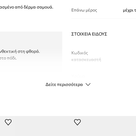
ευασμένο από δέρμα σαμουά.
Επάνω μέρος
μέχρι 
ΣΤΟΙΧΕΊΑ ΕΊΔΟΥΣ
νθεκτική στη φθορά.
Κωδικός
στο πόδι.
κατασκευαστή
Χρώμα
Δείτε περισσότερα
Μάρκα
a
Κατασκευαστής
ID προϊόντος