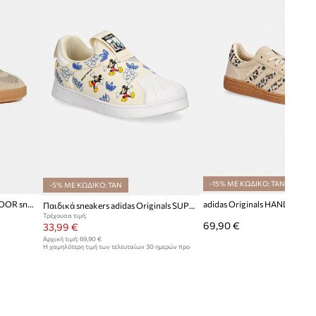
-15% ΜΕ ΚΩΔΙΚΟ: TAN
-5% ΜΕ ΚΩΔΙΚΟ: TAN
adidas Originals GAZELLE INDOOR sneakers παιδικά
Παιδικά sneakers adidas Originals SUPERSTAR 360
Τρέχουσα τιμή:
69,90 €
33,99 €
Αρχική τιμή:
69,90 €
Η χαμηλότερη τιμή των τελευταίων 30 ημερών προ
έκπτωσης:
35,99 €