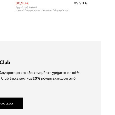
80,90 €
89,90 €
Αρχική τιμή:
89,90 €
Η χαμηλότερη τιμή των τελευταίων 30 ημερών προ
έκπτωσης:
89,90 €
Club
λογαριασμό και εξοικονομήστε χρήματα σε κάθε
 Club έχετε έως και
20%
μόνιμη έκπτωση από
σσότερα