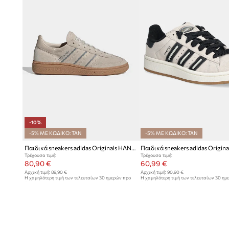
-10%
-5% ΜΕ ΚΩΔΙΚΟ: TAN
-5% ΜΕ ΚΩΔΙΚΟ: TAN
Παιδικά sneakers adidas Originals HANDBALL SPEZIAL
Τρέχουσα τιμή:
Τρέχουσα τιμή:
80,90 €
60,99 €
Αρχική τιμή:
89,90 €
Αρχική τιμή:
90,90 €
Η χαμηλότερη τιμή των τελευταίων 30 ημερών προ
Η χαμηλότερη τιμή των τελευταίων 30 ημ
έκπτωσης:
89,90 €
έκπτωσης:
64,99 €