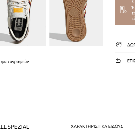
Σ
Έ
ε
ε
ΔΩ
ΕΠΙ
ν φωτογραφιών
ALL SPEZIAL
ΧΑΡΑΚΤΗΡΙΣΤΙΚΆ ΕΊΔΟΥΣ