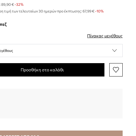
:
89,90 €
-32%
η τιμή των τελευταίων 30 ημερών προ έκπτωσης:
67,99 €
 -10%
μπεζ
Πίνακας μεγέθους
εγέθους
Προσθήκη στο καλάθι