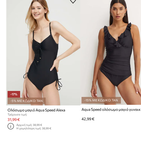
-17%
-15% ΜΕ ΚΩΔΙΚΟ: TAN
-5% ΜΕ ΚΩΔΙΚΟ: TAN
Aqua Speed ολόσωμο μαγιό γυναικ
Ολόσωμο μαγιό Aqua Speed Alexa
Τρέχουσα τιμή:
42,99 €
31,99 €
Αρχική τιμή:
38,99 €
Η χαμηλότερη τιμή:
38,99 €