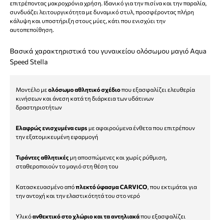
επιτρέποντας μακροχρόνια χρήση. Ιδανικό για την πισίνα και την παραλία,
συνδυάζει λειτουργικότητα με δυναμικό στυλ, προσφέροντας πλήρη
κάλυψη και υποστήριξη στους μύες, κάτι που ενισχύει την
αυτοπεποίθηση.
Βασικά χαρακτηριστικά του γυναικείου ολόσωμου μαγιό Aqua
Speed Stella
Μοντέλο με
ολόσωμο αθλητικό σχέδιο
που εξασφαλίζει ελευθερία
κινήσεων και άνεση κατά τη διάρκεια των υδάτινων
δραστηριοτήτων
Ελαφρώς ενισχυμένα cups
με αφαιρούμενα ένθετα που επιτρέπουν
την εξατομικευμένη εφαρμογή
Τιράντες αθλητικές
μη αποσπώμενες και χωρίς ρύθμιση,
σταθεροποιούν το μαγιό στη θέση του
Κατασκευασμένο από
πλεκτό ύφασμα CARVICO
, που εκτιμάται για
την αντοχή και την ελαστικότητά του στο νερό
Υλικό
ανθεκτικό στο χλώριο και τα αντηλιακά
που εξασφαλίζει