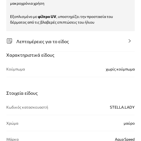
μακροχρόνια χρήση
Εξοπλισμένο με
φίλτρο UV
, υποστηρίζει την προστασία του
δέρματος από τις βλαβερές επιπτώσεις του ήλιου
Λεπτομέρειες για το είδος
Χαρακτηριστικά είδους
Κούμπωμα
χωρίς κούμπωμα
Στοιχεία είδους
Κωδικός κατασκευαστή
STELLA.LADY
Χρώμα
μαύρο
Μάρκα
Aqua Speed