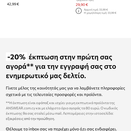
42,99 €
29,90 €
Αρχική τιμή:
33,99 €
Η χαμηλότερη τιμή:
33,99 €
-20%
έκπτωση στην πρώτη σας
αγορά** για την εγγραφή σας στο
ενημερωτικό μας δελτίο.
Γίνετε μέλος της κοινότητάς μας για να λαμβάνετε πληροφορίες
σχετικά με τις τελευταίες προσφορές και προϊόντα.
**Η έκπτωση είναι εφάπαξ και ισχύει για μη εκπτωτικά προϊόντα της
ANSWEAR.com.cy και με ελάχιστο όριο αγοράς τα 80 ευρώ. Ο κωδικός
έκπτωσης θα σας σταλεί μέσω mail. Λεπτομέρειες στην ιστοσελίδα:
εξαιρέσεις από την προώθηση
.
Θέλουμε το inbox σας να περιέχει μόνο ό,τι σας ενδιαφέρει.