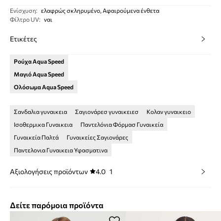
Ενίσχυση
:
ελαφρώς σκληρυμένο, Αφαιρούμενα ένθετα
Φίλτρο UV
:
ναι
Ετικέτες
Ρούχα Aqua Speed
Μαγιό Aqua Speed
Ολόσωμα Aqua Speed
Σανδαλια γυναικεια
Σαγιονάρεσ γυναικειεσ
Κολαν γυναικειο
Ισοθερμικα Γυναικεια
Παντελόνια Φόρμασ Γυναικεία
Γυναικεία Παλτά
Γυναικείες Σαγιονάρες
Παντελονια Γυναικεια Υφασματινα
Αξιολογήσεις προϊόντων
4.0
1
Δείτε παρόμοια προϊόντα