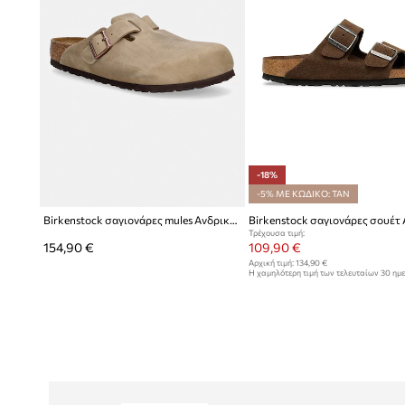
-18%
-5% ΜΕ ΚΩΔΙΚΟ: TAN
Birkenstock σαγιονάρες mules Ανδρικές nubuck Boston
Τρέχουσα τιμή:
154,90 €
109,90 €
Αρχική τιμή:
134,90 €
Η χαμηλότερη τιμή των τελευταίων 30 ημ
έκπτωσης:
134,90 €