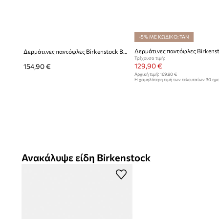
Ρυθμιζόμενοι ιμάντες με αγκράφες
– επιτρέπουν την εξ
προσαρμογή στο πόδι
-5% ΜΕ ΚΩΔΙΚΟ: TAN
Λεία υφή υλικού
– τονίζει τον μινιμαλιστικό και διαχρον
Δερμάτινες παντόφλες Birkenstock Boston
Τρέχουσα τιμή:
129,90 €
154,90 €
Αρχική τιμή:
169,90 €
Η χαμηλότερη τιμή των τελευταίων 30 ημ
έκπτωσης:
139,90 €
Ανακάλυψε είδη Birkenstock