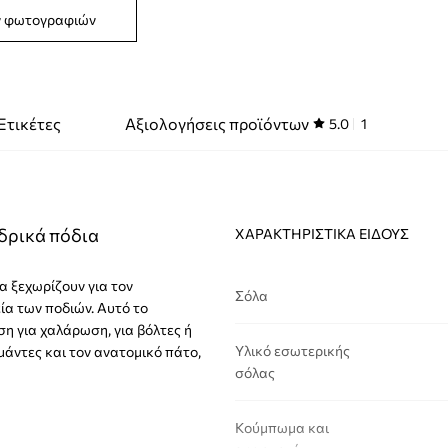
ν φωτογραφιών
Ετικέτες
Αξιολογήσεις προϊόντων
5.0
1
νδρικά πόδια
ΧΑΡΑΚΤΗΡΙΣΤΙΚΆ ΕΊΔΟΥΣ
ία ξεχωρίζουν για τον
Σόλα
ία των ποδιών. Αυτό το
ση για χαλάρωση, για βόλτες ή
Υλικό εσωτερικής
μάντες και τον ανατομικό πάτο,
σόλας
Κούμπωμα και