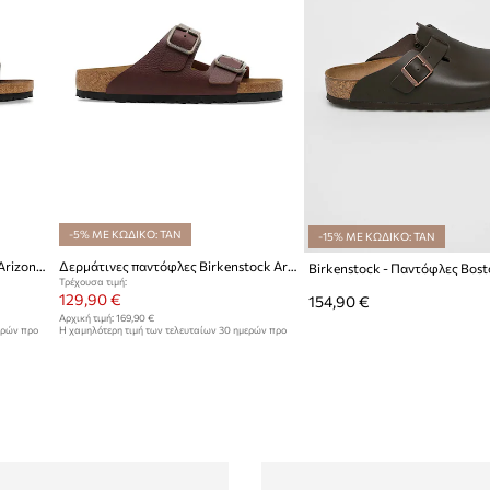
-5% ΜΕ ΚΩΔΙΚΟ: TAN
-15% ΜΕ ΚΩΔΙΚΟ: TAN
Birkenstock σαγιονάρες σουέτ Arizona SFB LEVE
Δερμάτινες παντόφλες Birkenstock Arizona Vintage Wood Wire Buckle
Birkenstock - Παντόφλες Bost
Τρέχουσα τιμή:
129,90 €
154,90 €
Αρχική τιμή:
169,90 €
ερών προ
Η χαμηλότερη τιμή των τελευταίων 30 ημερών προ
έκπτωσης:
139,90 €