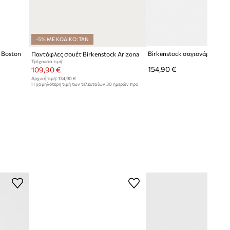
-5% ΜΕ ΚΩΔΙΚΟ: TAN
 Boston
Παντόφλες σουέτ Birkenstock Arizona
Τρέχουσα τιμή:
154,90 €
109,90 €
Αρχική τιμή:
134,90 €
Η χαμηλότερη τιμή των τελευταίων 30 ημερών προ
έκπτωσης:
120,90 €