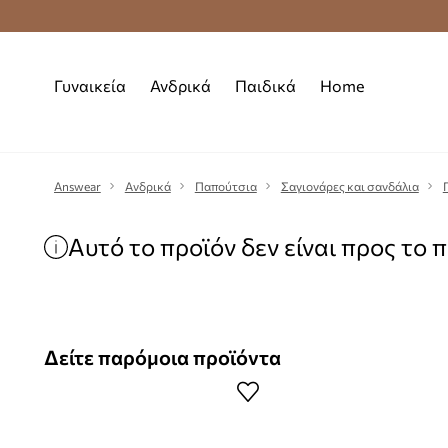
Premium Fashion Benefits
Δωρεάν μεταφορι
Γυναικεία
Ανδρικά
Παιδικά
Home
Answear
Ανδρικά
Παπούτσια
Σαγιονάρες και σανδάλια
Αυτό το προϊόν δεν είναι προς το 
Δείτε παρόμοια προϊόντα