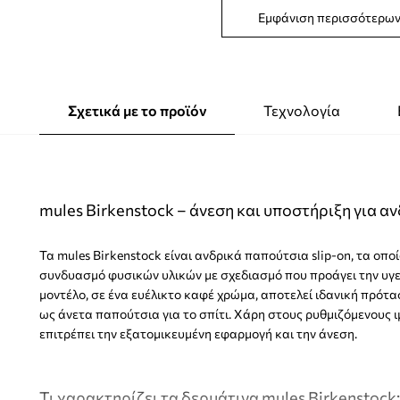
Εμφάνιση περισσότερω
Σχετικά με το προϊόν
Τεχνολογία
mules Birkenstock – άνεση και υποστήριξη για α
Τα mules Birkenstock είναι ανδρικά παπούτσια slip-on, τα οπο
συνδυασμό φυσικών υλικών με σχεδιασμό που προάγει την υγε
μοντέλο, σε ένα ευέλικτο καφέ χρώμα, αποτελεί ιδανική πρότα
ως άνετα παπούτσια για το σπίτι. Χάρη στους ρυθμιζόμενους ι
επιτρέπει την εξατομικευμένη εφαρμογή και την άνεση.
Τι χαρακτηρίζει τα δερμάτινα mules Birkenstock;