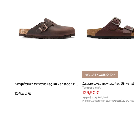
-5% ΜΕ ΚΩΔΙΚΟ: TAN
Δερμάτινες παντόφλες Birkenstock Boston
Τρέχουσα τιμή:
129,90 €
154,90 €
Αρχική τιμή:
169,90 €
Η χαμηλότερη τιμή των τελευταίων 30 ημ
έκπτωσης:
139,90 €