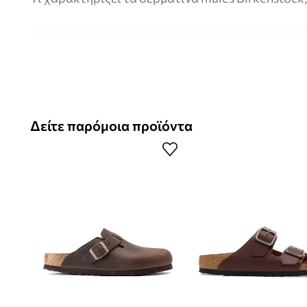
Ανδρικά mules τύπου mules
– ελαφριά και άνετα παπούτσ
Επάνω μέρος από φυσικό δέρμα
– προσφέρει ανθεκτικότ
εμφάνιση
Δείτε παρόμοια προϊόντα
Σόλα με πέλμα
– υποστηρίζει τη σταθερότητα και την π
επιφάνειες
Casual σχεδιασμός
– ταιριάζει με πολλές εμφανίσεις, ιδα
Τυπικό πλάτος πέλματος (Regular)
– για πόδια με κανονι
Ανατομικός πάτος Birkenstock
– υποστηρίζει τη φυσική 
ποδιού και την άνεση στη χρήση
Εσωτερικό επενδυμένο με φυσικό δέρμα
– επιτρέπει την