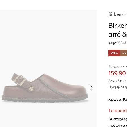
Birkenst
Birke
από δ
καφέ 10313
-11%
-5
Τρέχουσα τι
159,90
Αρχική τιμή
Η χαμηλότερ
Χρώμα:
Το προϊό
Δυστυχώς 
προϊόντα 