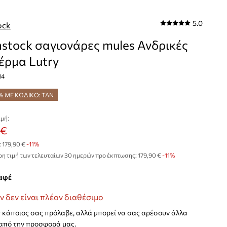
5.0
ock
nstock σαγιονάρες mules Ανδρικές
έρμα Lutry
14
% ΜΕ ΚΩΔΙΚΟ: TAN
μή:
 €
:
179,90 €
-11%
η τιμή των τελευταίων 30 ημερών προ έκπτωσης:
179,90 €
 -11%
καφέ
ν δεν είναι πλέον διαθέσιμο
κάποιος σας πρόλαβε, αλλά μπορεί να σας αρέσουν άλλα
από την προσφορά μας.