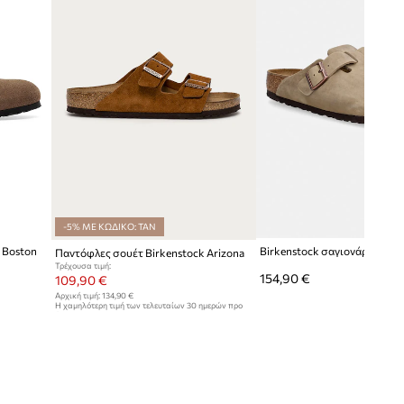
-5% ΜΕ ΚΩΔΙΚΟ: TAN
 Boston
Παντόφλες σουέτ Birkenstock Arizona
Τρέχουσα τιμή:
154,90 €
109,90 €
Αρχική τιμή:
134,90 €
Η χαμηλότερη τιμή των τελευταίων 30 ημερών προ
έκπτωσης:
120,90 €