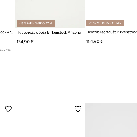
ατομικευμένη
-15% ΜΕ ΚΩΔΙΚΟ: TAN
-15% ΜΕ ΚΩΔΙΚΟ: TAN
ικό χαρακτήρα
Δερμάτινες παντόφλες Birkenstock Arizona Vintage Wood Wire Buckle
Παντόφλες σουέτ Birkenstock
Παντόφλες σουέτ Birkenstock Arizona
154,90 €
134,90 €
ερών προ