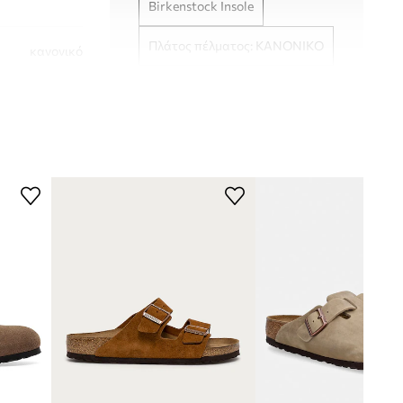
Birkenstock Insole
Πλάτος πέλματος: ΚΑΝΟΝΙΚΟ
κανονικό
1031314
καφέ
Birkenstock