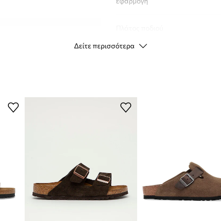
εφαρμογή
Πλάτος ποδιού
ια slip-on
Δείτε περισσότερα
ητα και αισθητική
ΣΤΟΙΧΕΊΑ ΕΊΔΟΥΣ
ρόσφυση σε διάφορες
Κωδικός
κατασκευαστή
νικό για χαλάρωση
Χρώμα
κή διάπλαση
Μάρκα
τοποθέτηση του
Κατασκευαστής
 επαρκή αναπνοή
ID προϊόντος