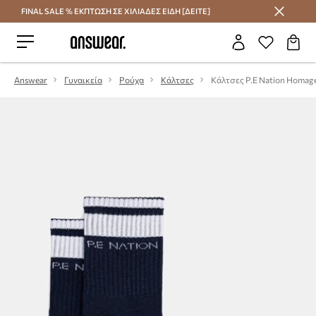
FINAL SALE % ΕΚΠΤΩΣΗ ΣΕ ΧΙΛΙΑΔΕΣ ΕΙΔΗ [ΔΕΙΤΕ]
Εξοικονομήστε με το Answear Club
Answear
Γυναικεία
Ρούχα
Κάλτσες
Κάλτσες P.E Nation Homag