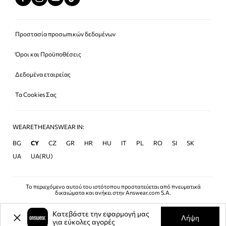
Προστασία προσωπικών δεδομένων
Όροι και Προϋποθέσεις
Δεδομένα εταιρείας
Τα Cookies Σας
WEARETHEANSWEAR IN:
BG
CY
CZ
GR
HR
HU
IT
PL
RO
SI
SK
UA
UA(RU)
Το περιεχόμενο αυτού του ιστότοπου προστατεύεται από πνευματικά
δικαιώματα και ανήκει στην Answear.com S.A.
Κατεβάστε την εφαρμογή μας
Λήψη
για εύκολες αγορές