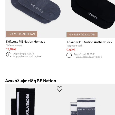
-5% ΜΕ ΚΩΔΙΚΟ: TAN
-5% ΜΕ ΚΩΔΙΚΟ: TAN
Κάλτσες P.E Nation Homage
Κάλτσες P.E Nation Anthem Sock
Τρέχουσα τιμή:
Τρέχουσα τιμή:
13,99 €
9,99 €
Αρχική τιμή:
19,90 €
Αρχική τιμή:
16,99 €
Η χαμηλότερη τιμή:
14,99 €
Η χαμηλότερη τιμή:
10,99 €
Ανακάλυψε είδη P.E Nation