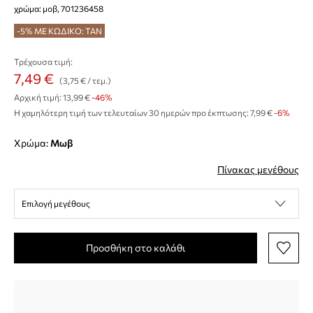
χρώμα: μοβ, 701236458
-5% ΜΕ ΚΩΔΙΚΟ: TAN
Τρέχουσα τιμή:
7,49 €
(3,75 € / τεμ.)
Αρχική τιμή:
13,99 €
-46%
Η χαμηλότερη τιμή των τελευταίων 30 ημερών προ έκπτωσης:
7,99 €
 -6%
Χρώμα:
μωβ
Πίνακας μεγέθους
Επιλογή μεγέθους
Προσθήκη στο καλάθι