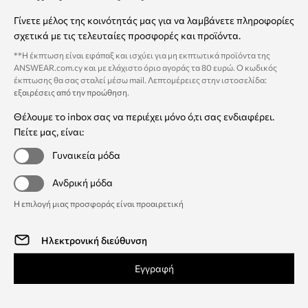
Γίνετε μέλος της κοινότητάς μας για να λαμβάνετε πληροφορίες
σχετικά με τις τελευταίες προσφορές και προϊόντα.
**Η έκπτωση είναι εφάπαξ και ισχύει για μη εκπτωτικά προϊόντα της
ANSWEAR.com.cy και με ελάχιστο όριο αγοράς τα 80 ευρώ. Ο κωδικός
έκπτωσης θα σας σταλεί μέσω mail. Λεπτομέρειες στην ιστοσελίδα:
εξαιρέσεις από την προώθηση
.
Θέλουμε το inbox σας να περιέχει μόνο ό,τι σας ενδιαφέρει.
Πείτε μας, είναι:
Γυναικεία μόδα
Ανδρική μόδα
Η επιλογή μιας προσφοράς είναι προαιρετική
Εγγραφή