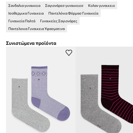
Σανδαλια γυναικεια
Σαγιονάρεσ γυναικειεσ
Κολαν γυναικειο
Ισοθερμικα Γυναικεια
Παντελόνια Φόρμασ Γυναικεία
Γυναικεία Παλτά
Γυναικείες Σαγιονάρες
Παντελονια Γυναικεια Υφασματινα
Συνιστώμενα προϊόντα