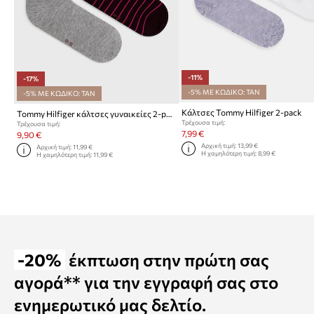
-11%
-17%
-5% ΜΕ ΚΩΔΙΚΟ: TAN
-5% ΜΕ ΚΩΔΙΚΟ: TAN
Κάλτσες Tommy Hilfiger 2-pack
Tommy Hilfiger κάλτσες γυναικείες 2-pack
Τρέχουσα τιμή:
Τρέχουσα τιμή:
7,99 €
9,90 €
Αρχική τιμή:
13,99 €
Αρχική τιμή:
11,99 €
Η χαμηλότερη τιμή:
8,99 €
Η χαμηλότερη τιμή:
11,99 €
-20%
έκπτωση στην πρώτη σας
αγορά** για την εγγραφή σας στο
ενημερωτικό μας δελτίο.