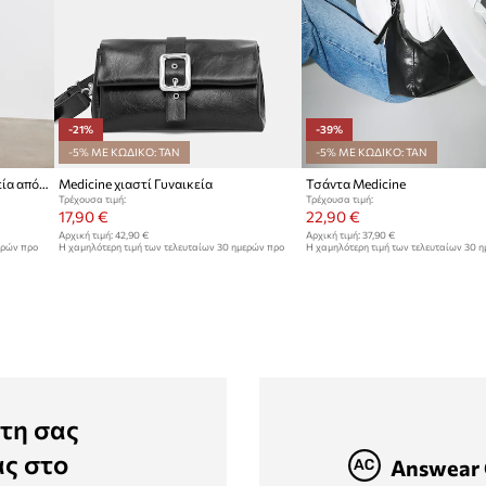
-21%
-39%
-5% ΜΕ ΚΩΔΙΚΟ: TAN
-5% ΜΕ ΚΩΔΙΚΟ: TAN
Medicine Μικρή Τσάντα γυναικεία από απομίμηση δέρματος
Medicine χιαστί Γυναικεία
Τσάντα Medicine
Τρέχουσα τιμή:
Τρέχουσα τιμή:
17,90 €
22,90 €
Αρχική τιμή:
42,90 €
Αρχική τιμή:
37,90 €
ερών προ
Η χαμηλότερη τιμή των τελευταίων 30 ημερών προ
Η χαμηλότερη τιμή των τελευταίων 30 
έκπτωσης:
22,90 €
έκπτωσης:
37,90 €
τη σας
ας στο
Answear 