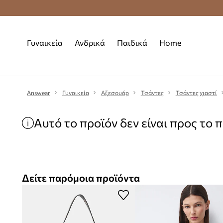
Premium Fashion Benefits
Δωρεάν μεταφορι
Γυναικεία
Ανδρικά
Παιδικά
Home
Answear
Γυναικεία
Αξεσουάρ
Τσάντες
Τσάντες χιαστί
Αυτό το προϊόν δεν είναι προς το 
Δείτε παρόμοια προϊόντα