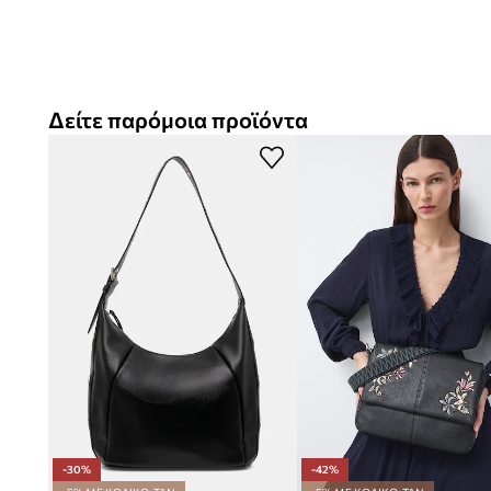
Η
μαλακή κατασκευή
της τσάντας crossbody εξασφαλίζε
σιλουέτα και ελευθερία κινήσεων
Ο
universal σχεδιασμός
επιτρέπει την εύκολη ενσωμάτωσ
Δείτε παρόμοια προϊόντα
πολλά στυλ, από τα καθημερινά έως τα κομψά
Οι
compact διαστάσεις
καθιστούν την τσάντα εύχρηστη, 
σημαντικά μικροαντικείμενα
Το
λείο, μαύρο σχέδιο
τονίζει τον μίνιμαλ χαρακτήρα της,
συνδυασμό της με άλλα χρώματα
Τα
δύο αποσπώμενα λουράκια
, εκ των οποίων το ένα είν
επιτρέπουν την προσαρμογή του τρόπου που τη φοράτε σ
Οι
τρεις θήκες
, οι δύο εκ των οποίων κλείνουν με φερμου
οργάνωση του περιεχομένου της τσάντας
-30%
-42%
Η
εσωτερική τσέπη με φερμουάρ
επιτρέπει την ασφαλή 