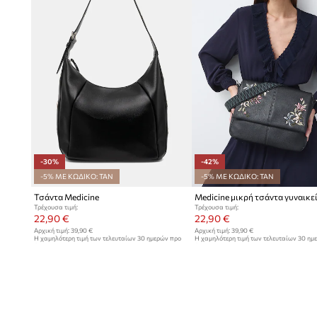
-30%
-42%
-5% ΜΕ ΚΩΔΙΚΟ: TAN
-5% ΜΕ ΚΩΔΙΚΟ: TAN
Τσάντα Medicine
Medicine μικρή τσάντα γυναικε
Τρέχουσα τιμή:
Τρέχουσα τιμή:
22,90 €
22,90 €
Αρχική τιμή:
39,90 €
Αρχική τιμή:
39,90 €
Η χαμηλότερη τιμή των τελευταίων 30 ημερών προ
Η χαμηλότερη τιμή των τελευταίων 30 ημ
έκπτωσης:
32,90 €
έκπτωσης:
39,90 €