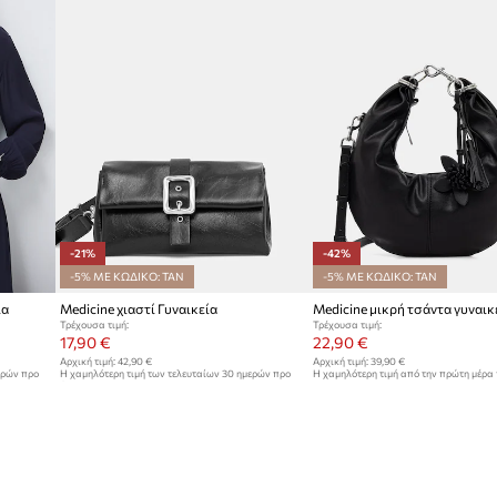
-21%
-42%
-5% ΜΕ ΚΩΔΙΚΟ: TAN
-5% ΜΕ ΚΩΔΙΚΟ: TAN
ία
Medicine χιαστί Γυναικεία
Medicine μικρή τσάντα γυναικ
Τρέχουσα τιμή:
Τρέχουσα τιμή:
17,90 €
22,90 €
Αρχική τιμή:
42,90 €
Αρχική τιμή:
39,90 €
ερών προ
Η χαμηλότερη τιμή των τελευταίων 30 ημερών προ
Η χαμηλότερη τιμή από την πρώτη μέρα
έκπτωσης:
22,90 €
39,90 €