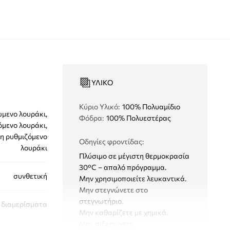
ΥΛΙΚΌ
Κύριο Υλικό
:
100% Πολυαμίδιο
μενο λουράκι,
Φόδρα
:
100% Πολυεστέρας
όμενο λουράκι,
η ρυθμιζόμενο
Οδηγίες φροντίδας
:
λουράκι
Πλύσιμο σε μέγιστη θερμοκρασία
30°C – απαλό πρόγραμμα.
συνθετική
Μην χρησιμοποιείτε λευκαντικά.
Μην στεγνώνετε στο
στεγνωτήριο.
 διαμερίσματα
Μην καθαρίζετε με χημικά.
Μην σιδερώνετε.