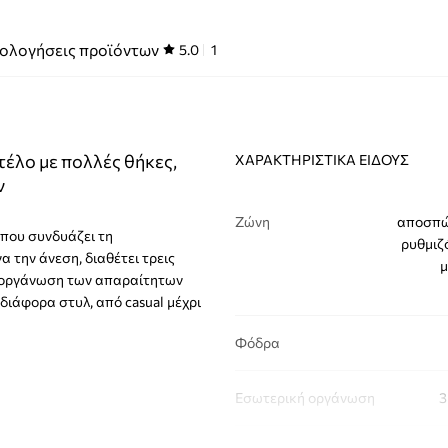
ολογήσεις προϊόντων
5.0
1
έλο με πολλές θήκες,
ΧΑΡΑΚΤΗΡΙΣΤΙΚΆ ΕΊΔΟΥΣ
ν
Ζώνη
αποσπώ
 που συνδυάζει τη
ρυθμιζ
α την άνεση, διαθέτει τρεις
μ
η οργάνωση των απαραίτητων
διάφορα στυλ, από casual μέχρι
Φόδρα
Εσωτερική οργάνωση
3