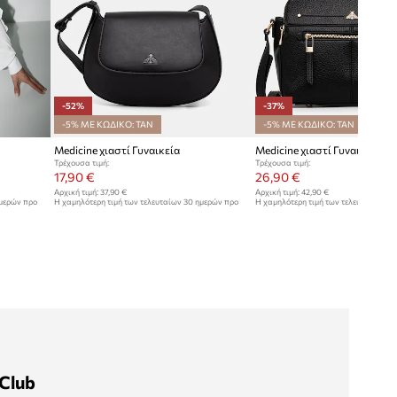
-52%
-37%
-5% ΜΕ ΚΩΔΙΚΟ: TAN
-5% ΜΕ ΚΩΔΙΚΟ: TAN
Medicine χιαστί Γυναικεία
Medicine χιαστί Γυναικεία
Τρέχουσα τιμή:
Τρέχουσα τιμή:
17,90 €
26,90 €
Αρχική τιμή:
37,90 €
Αρχική τιμή:
42,90 €
ημερών προ
Η χαμηλότερη τιμή των τελευταίων 30 ημερών προ
Η χαμηλότερη τιμή των τελευταίων 30
έκπτωσης:
37,90 €
έκπτωσης:
42,90 €
Club