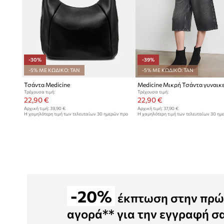
-30%
-39%
-5% ΜΕ ΚΩΔΙΚΟ: TAN
-5% ΜΕ ΚΩΔΙΚΟ: TAN
Τσάντα Medicine
Τρέχουσα τιμή:
Τρέχουσα τιμή:
22,90 €
22,90 €
Αρχική τιμή:
39,90 €
Αρχική τιμή:
37,90 €
Η χαμηλότερη τιμή των τελευταίων 30 ημερών προ
Η χαμηλότερη τιμή των τελευταίων 30 ημ
έκπτωσης:
32,90 €
έκπτωσης:
37,90 €
-20%
έκπτωση στην πρώ
αγορά** για την εγγραφή σ