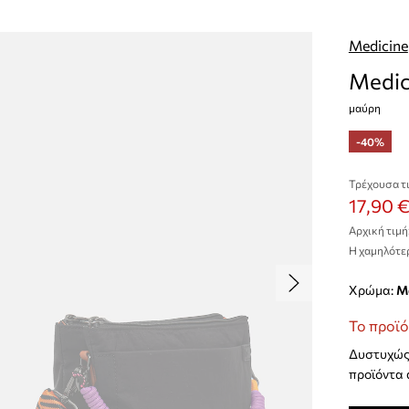
Medicine
Medic
μαύρη
-40%
Τρέχουσα τι
17,90 
Αρχική τιμή
Η χαμηλότερ
Χρώμα:
Το προϊό
Δυστυχώς 
προϊόντα 