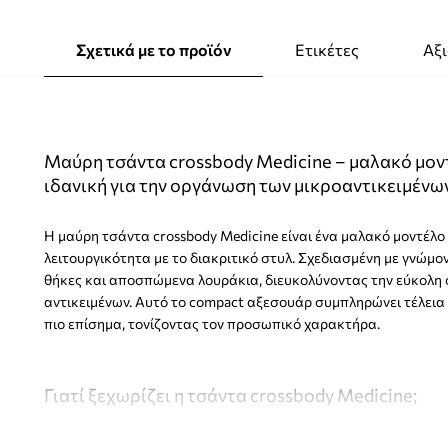
Σχετικά με το προϊόν
Ετικέτες
Αξι
Μαύρη τσάντα crossbody Medicine – μαλακό μοντ
ιδανική για την οργάνωση των μικροαντικειμένω
Η μαύρη τσάντα crossbody Medicine είναι ένα μαλακό μοντέλο
λειτουργικότητα με το διακριτικό στυλ. Σχεδιασμένη με γνώμον
θήκες και αποσπώμενα λουράκια, διευκολύνοντας την εύκολ
αντικειμένων. Αυτό το compact αξεσουάρ συμπληρώνει τέλεια 
πιο επίσημα, τονίζοντας τον προσωπικό χαρακτήρα.
Γιατί ξεχωρίζει η τσάντα crossbody Medicine;