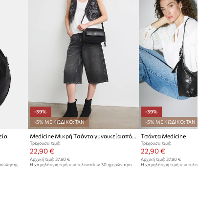
-39%
-39%
-5% ΜΕ ΚΩΔΙΚΟ: TAN
-5% ΜΕ ΚΩΔΙΚΟ: TAN
εία
Medicine Μικρή Τσάντα γυναικεία από απομίμηση δέρματος
Τσάντα Medicine
Τρέχουσα τιμή:
Τρέχουσα τιμή:
22,90 €
22,90 €
Αρχική τιμή:
37,90 €
Αρχική τιμή:
37,90 €
 πώλησης:
Η χαμηλότερη τιμή των τελευταίων 30 ημερών προ
Η χαμηλότερη τιμή των τελευταίων 30
έκπτωσης:
37,90 €
έκπτωσης:
37,90 €