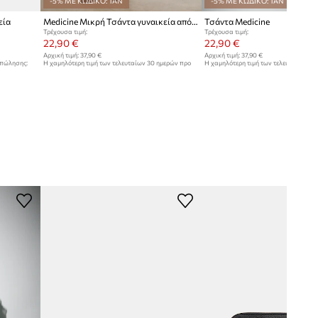
-5% ΜΕ ΚΩΔΙΚΟ: TAN
-5% ΜΕ ΚΩΔΙΚΟ: TAN
εία
Medicine Μικρή Τσάντα γυναικεία από απομίμηση δέρματος
Τσάντα Medicine
Τρέχουσα τιμή:
Τρέχουσα τιμή:
22,90 €
22,90 €
Αρχική τιμή:
37,90 €
Αρχική τιμή:
37,90 €
 πώλησης:
Η χαμηλότερη τιμή των τελευταίων 30 ημερών προ
Η χαμηλότερη τιμή των τελευταίων 30
έκπτωσης:
37,90 €
έκπτωσης:
37,90 €