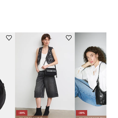
με κλειδαριά
ΔΙΑΣΤΑΣΕΙΣ
δε χωράει Α4
Ύψος
:
14 cm
Βάθος
:
6 cm
ΤΕΧΝΙΚΆ ΣΤΟΙΧΕΊΑ
RS26-TOD604
Αριθμός εσωτερικών τσέπες με
φερμουάρ
:
1
μαύρο
Αριθμός εξωτερικών τσεπών με
κλείσιμο με μαγνήτη
:
1
Medicine
-39%
-39%