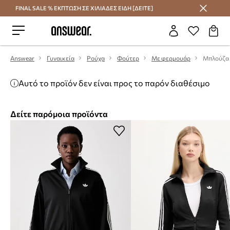
FINAL SALE % ΕΚΠΤΩΣΗ ΣΕ ΧΙΛΙΑΔΕΣ ΕΙΔΗ [ΔΕΙΤΕ]
Εξοικονομήστε με το Answear Club
Answear
Γυναικεία
Ρούχα
Φούτερ
Με φερμουάρ
Μπλούζα a
Αυτό το προϊόν δεν είναι προς το παρόν διαθέσιμο
Δείτε παρόμοια προϊόντα