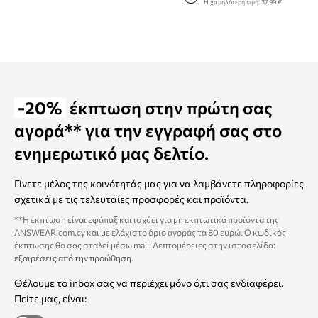
Η χαμηλότερη τιμή:
37,99 €
-20%
έκπτωση στην πρώτη σας
αγορά** για την εγγραφή σας στο
ενημερωτικό μας δελτίο.
Γίνετε μέλος της κοινότητάς μας για να λαμβάνετε πληροφορίες
σχετικά με τις τελευταίες προσφορές και προϊόντα.
**Η έκπτωση είναι εφάπαξ και ισχύει για μη εκπτωτικά προϊόντα της
ANSWEAR.com.cy και με ελάχιστο όριο αγοράς τα 80 ευρώ. Ο κωδικός
έκπτωσης θα σας σταλεί μέσω mail. Λεπτομέρειες στην ιστοσελίδα:
εξαιρέσεις από την προώθηση
.
Θέλουμε το inbox σας να περιέχει μόνο ό,τι σας ενδιαφέρει.
Πείτε μας, είναι: