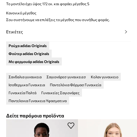
Το μοντέλο έχει ύψος 172 εκ. και φοράει μέγεθος S
Κανονικό μέγεθος
Σου συστήνουμε να επιλέξεις το μέγεθος που συνήθως φοράς.
Ετικέτες
Ρούχα adidas Originals
Φούτερ adidas Originals
Με φερμουάρ adidas Originals
Σανδαλια γυναικεια
Σαγιονάρεσ γυναικειεσ
Κολαν γυναικειο
Ισοθερμικα Γυναικεια
Παντελόνια Φόρμασ Γυναικεία
Γυναικεία Παλτά
Γυναικείες Σαγιονάρες
Παντελονια Γυναικεια Υφασματινα
Δείτε παρόμοια προϊόντα