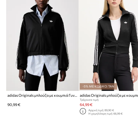
-5% ΜΕ ΚΩΔΙΚΟ: TAN
adidas Originals μπλούζα με κουμπιά Γυναικεία Lace Injection
Τρέχουσα τιμή:
90,99 €
64,99 €
Αρχική τιμή:
89,90 €
Η χαμηλότερη τιμή:
66,99 €