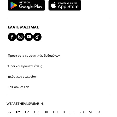
ΕΛΆΤΕ ΜΑΖΊ ΜΑΣ
Προστασία προσωπικών δεδομένων
Όροι και Προϋποθέσεις
Δεδομένα εταιρείας
Τα Cookies Σας
WEARETHEANSWEAR IN:
BG
CY
CZ
GR
HR
HU
IT
PL
RO
SI
SK