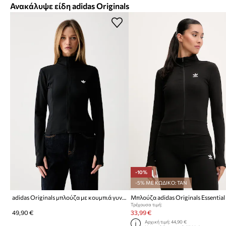
Ανακάλυψε είδη adidas Originals
-10%
-5% ΜΕ ΚΩΔΙΚΟ: TAN
adidas Originals μπλούζα με κουμπιά γυναικεία Essentials
Μπλούζα adidas Originals Essential
Τρέχουσα τιμή:
49,90 €
33,99 €
Αρχική τιμή:
44,90 €