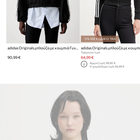
-5% ΜΕ ΚΩΔΙΚΟ: TAN
adidas Originals μπλούζα με κουμπιά Γυναικεία Lace Injection
Τρέχουσα τιμή:
90,99 €
64,99 €
Αρχική τιμή:
89,90 €
Η χαμηλότερη τιμή:
66,99 €