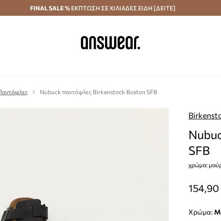
κά άνω των 70 €
FINAL SALE %
ΕΚΠΤΩΣΗ ΣΕ ΧΙΛΙΑΔΕΣ ΕΙΔΗ [ΔΕΙΤΕ]
Αποστολή σε 24 ώρες
Εξοικονομήστε με το
Παντόφλες
Nubuck παντόφλες Birkenstock Boston SFB
Birkenst
Nubuc
SFB
χρώμα: μαύρ
154,90
Χρώμα: