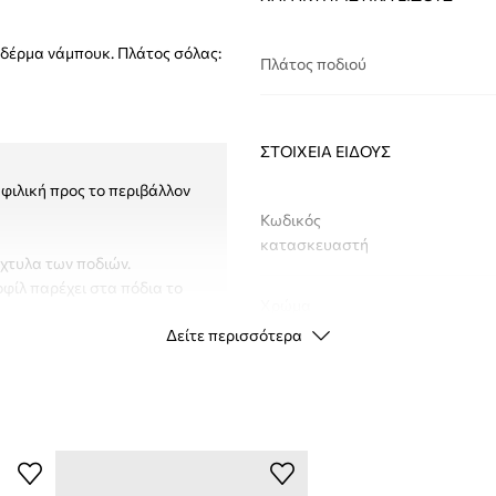
δέρμα νάμπουκ. Πλάτος σόλας:
Πλάτος ποδιού
ΣΤΟΙΧΕΊΑ ΕΊΔΟΥΣ
φιλική προς το περιβάλλον
Κωδικός
κατασκευαστή
άχτυλα των ποδιών.
φίλ παρέχει στα πόδια το
Χρώμα
Δείτε περισσότερα
ρίψιμο, τις εκδορές και την
Μάρκα
ι πρόσθετη
Κατασκευαστής
ID προϊόντος