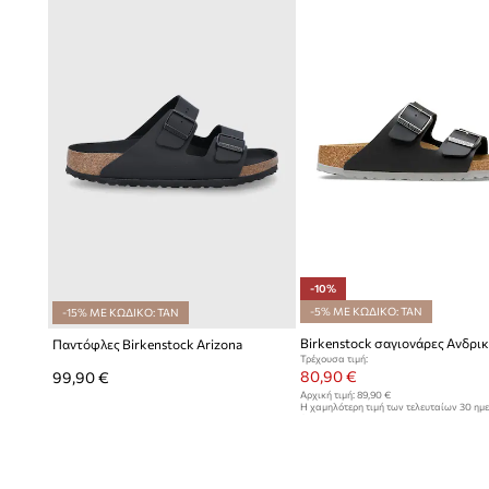
-10%
-5% ΜΕ ΚΩΔΙΚΟ: TAN
-15% ΜΕ ΚΩΔΙΚΟ: TAN
Παντόφλες Birkenstock Arizona
Τρέχουσα τιμή:
80,90 €
99,90 €
Αρχική τιμή:
89,90 €
Η χαμηλότερη τιμή των τελευταίων 30 ημ
έκπτωσης:
89,90 €