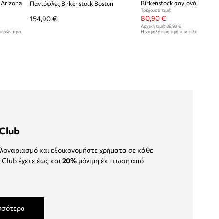
 Arizona
Παντόφλες Birkenstock Boston
Τρέχουσα τιμή:
80,90 €
154,90 €
Αρχική τιμή:
89,90 €
ημερών προ
Η χαμηλότερη τιμή των τελευταίων 30
έκπτωσης:
89,90 €
Club
λογαριασμό και εξοικονομήστε χρήματα σε κάθε
 Club έχετε έως και
20%
μόνιμη έκπτωση από
σσότερα