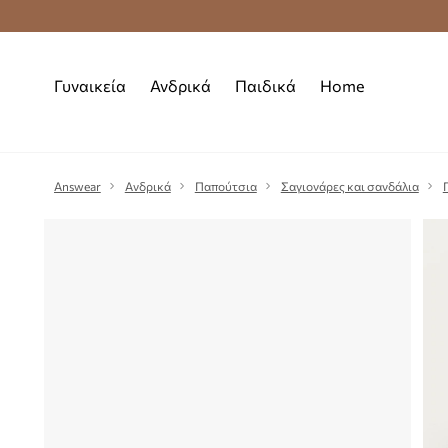
Premium Fashion Benefits
Δωρεάν μεταφορι
Γυναικεία
Ανδρικά
Παιδικά
Home
Answear
Ανδρικά
Παπούτσια
Σαγιονάρες και σανδάλια