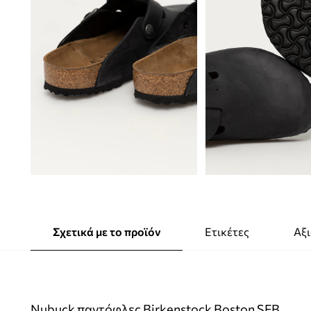
Σχετικά με το προϊόν
Ετικέτες
Αξι
Nubuck παντόφλες Birkenstock Boston SFB