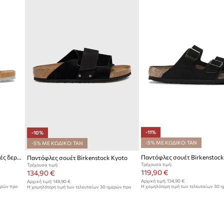
-11%
-10%
-5% ΜΕ ΚΩΔΙΚΟ: TAN
-5% ΜΕ ΚΩΔΙΚΟ: TAN
Birkenstock σαγιονάρες Ανδρικές δερμάτινες Arizona
Παντόφλες σουέτ Birkenstock
Παντόφλες σουέτ Birkenstock Kyoto
Τρέχουσα τιμή:
Τρέχουσα τιμή:
119,90 €
134,90 €
Αρχική τιμή:
134,90 €
Αρχική τιμή:
149,90 €
ερών προ
Η χαμηλότερη τιμή των τελευταίων 30 
Η χαμηλότερη τιμή των τελευταίων 30 ημερών προ
έκπτωσης:
134,90 €
έκπτωσης:
149,90 €