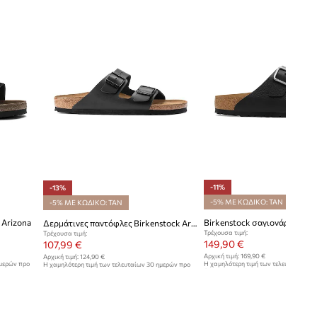
-11%
-13%
-5% ΜΕ ΚΩΔΙΚΟ: TAN
-5% ΜΕ ΚΩΔΙΚΟ: TAN
 Arizona
Δερμάτινες παντόφλες Birkenstock Arizona
Τρέχουσα τιμή:
Τρέχουσα τιμή:
149,90 €
107,99 €
Αρχική τιμή:
169,90 €
Αρχική τιμή:
124,90 €
ημερών προ
Η χαμηλότερη τιμή των τελευταίων 30
Η χαμηλότερη τιμή των τελευταίων 30 ημερών προ
έκπτωσης:
169,90 €
έκπτωσης:
124,90 €