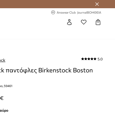
 Answear Club
-20% στην πρώτη παραγγελία
Answear Club
Journal
ΒΟΗΘΕΙΑ
5.0
ock
k παντόφλες Birkenstock Boston
ο, 59461
 €
μαύρο