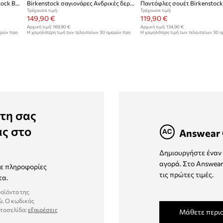
Δερμάτινες παντόφλες Birkenstock Boston Vintage Wood Wire Buckle
Birkenstock σαγιονάρες Ανδρικές δερμάτινες Arizona
Παντόφλες σουέτ Birkenstock
Τρέχουσα τιμή:
Τρέχουσα τιμή:
149,90 €
119,90 €
Αρχική τιμή:
169,90 €
Αρχική τιμή:
134,90 €
ερών προ
Η χαμηλότερη τιμή των τελευταίων 30 ημερών προ
Η χαμηλότερη τιμή των τελευταίων 30 
έκπτωσης:
169,90 €
έκπτωσης:
134,90 €
τη σας
ας στο
Answear 
Δημιουργήστε έναν 
αγορά. Στο Answear
τε πληροφορίες
τις πρώτες τιμές.
τα.
ροϊόντα της
ώ. Ο κωδικός
στοσελίδα:
εξαιρέσεις
Μάθετε περι