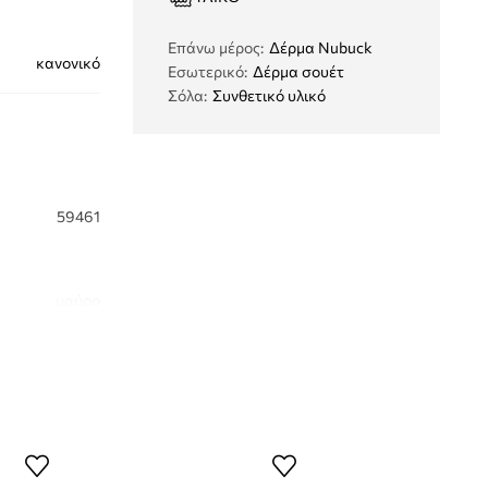
Eπάνω μέρος
:
Δέρμα Nubuck
κανονικό
Εσωτερικό
:
Δέρμα σουέτ
Σόλα
:
Συνθετικό υλικό
59461
μαύρο
Birkenstock