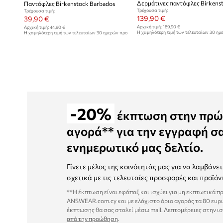
Παντόφλες Birkenstock Barbados
Τρέχουσα τιμή:
Τρέχουσα τιμή:
139,90 €
39,90 €
Αρχική τιμή:
189,90 €
Αρχική τιμή:
44,90 €
Η χαμηλότερη τιμή των τελευταίων 30 ημ
Η χαμηλότερη τιμή των τελευταίων 30 ημερών προ
έκπτωσης:
170,90 €
έκπτωσης:
44,90 €
-20%
έκπτωση στην πρώ
αγορά** για την εγγραφή σ
ενημερωτικό μας δελτίο.
Γίνετε μέλος της κοινότητάς μας για να λαμβάνε
σχετικά με τις τελευταίες προσφορές και προϊόν
**Η έκπτωση είναι εφάπαξ και ισχύει για μη εκπτωτικά π
ANSWEAR.com.cy και με ελάχιστο όριο αγοράς τα 80 ευρ
έκπτωσης θα σας σταλεί μέσω mail. Λεπτομέρειες στην ι
από την προώθηση
.