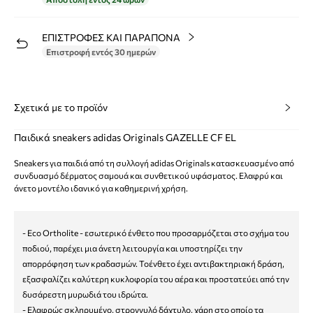
ΕΠΙΣΤΡΟΦΕΣ ΚΑΙ ΠΑΡΑΠΟΝΑ
Επιστροφή εντός 30 ημερών
Σχετικά με το προϊόν
Παιδικά sneakers adidas Originals GAZELLE CF EL
Sneakers για παιδιά από τη συλλογή adidas Originals κατασκευασμένο από
συνδυασμό δέρματος σαμουά και συνθετικού υφάσματος. Ελαφρύ και
άνετο μοντέλο ιδανικό για καθημερινή χρήση.
- Eco Ortholite - εσωτερικό ένθετο που προσαρμόζεται στο σχήμα του
ποδιού, παρέχει μια άνετη λειτουργία και υποστηρίζει την
απορρόφηση των κραδασμών. Τοένθετο έχει αντιβακτηριακή δράση,
εξασφαλίζει καλύτερη κυκλοφορία του αέρα και προστατεύει από την
δυσάρεστη μυρωδιά του ιδρώτα.
- Ελαφρώς σκληρυμένο, στρογγυλό δάχτυλο, χάρη στο οποίο τα