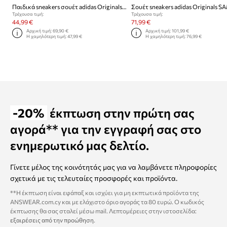
Παιδικά sneakers σουέτ adidas Originals CAMPUS 00s
Τρέχουσα τιμή:
Τρέχουσα τιμή:
44,99 €
71,99 €
Αρχική τιμή:
69,90 €
Αρχική τιμή:
101,99 €
Η χαμηλότερη τιμή:
47,99 €
Η χαμηλότερη τιμή:
76,99 €
-20%
έκπτωση στην πρώτη σας
αγορά** για την εγγραφή σας στο
ενημερωτικό μας δελτίο.
Γίνετε μέλος της κοινότητάς μας για να λαμβάνετε πληροφορίες
σχετικά με τις τελευταίες προσφορές και προϊόντα.
**Η έκπτωση είναι εφάπαξ και ισχύει για μη εκπτωτικά προϊόντα της
ANSWEAR.com.cy και με ελάχιστο όριο αγοράς τα 80 ευρώ. Ο κωδικός
έκπτωσης θα σας σταλεί μέσω mail. Λεπτομέρειες στην ιστοσελίδα:
εξαιρέσεις από την προώθηση
.