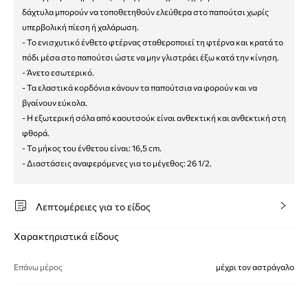
δάχτυλα μπορούν να τοποθετηθούν ελεύθερα στο παπούτσι χωρίς
υπερβολική πίεση ή χαλάρωση.
- Το ενισχυτικό ένθετο φτέρνας σταθεροποιεί τη φτέρνα και κρατά το
πόδι μέσα στο παπούτσι ώστε να μην γλιστράει έξω κατά την κίνηση.
- Άνετο εσωτερικό.
- Τα ελαστικά κορδόνια κάνουν τα παπούτσια να φορούν και να
βγαίνουν εύκολα.
- Η εξωτερική σόλα από καουτσούκ είναι ανθεκτική και ανθεκτική στη
φθορά.
- Το μήκος του ένθετου είναι: 16,5 cm.
- Διαστάσεις αναφερόμενες για το μέγεθος: 26 1/2.
Λεπτομέρειες για το είδος
Χαρακτηριστικά είδους
Επάνω μέρος
μέχρι τον αστράγαλο