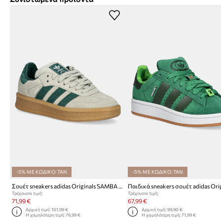
-5% ΜΕ ΚΩΔΙΚΟ: TAN
-5% ΜΕ ΚΩΔΙΚΟ: TAN
Σουέτ sneakers adidas Originals SAMBA XLG
Τρέχουσα τιμή:
Τρέχουσα τιμή:
71,99 €
67,99 €
Αρχική τιμή:
101,99 €
Αρχική τιμή:
99,90 €
Η χαμηλότερη τιμή:
76,99 €
Η χαμηλότερη τιμή:
71,99 €