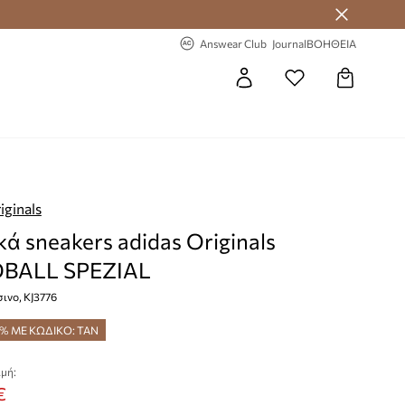
 Answear Club
-20% στην πρώτη παραγγελία
Answear Club
Journal
ΒΟΗΘΕΙΑ
iginals
κά sneakers adidas Originals
BALL SPEZIAL
ινο, KJ3776
5% ΜΕ ΚΩΔΙΚΟ: TAN
μή:
€