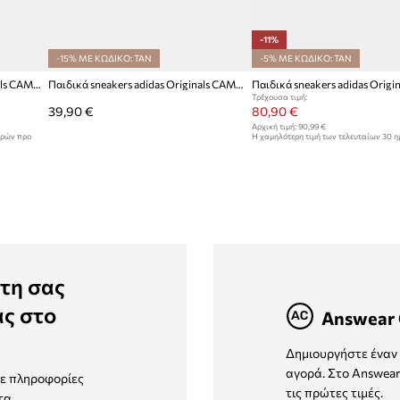
-11%
-15% ΜΕ ΚΩΔΙΚΟ: TAN
-5% ΜΕ ΚΩΔΙΚΟ: TAN
Παιδικά sneakers adidas Originals CAMPUS 00s
Παιδικά sneakers adidas Originals CAMPUS 00sRIB
Τρέχουσα τιμή:
39,90 €
80,90 €
Αρχική τιμή:
90,99 €
ερών προ
Η χαμηλότερη τιμή των τελευταίων 30 
έκπτωσης:
90,99 €
τη σας
ας στο
Answear 
Δημιουργήστε έναν 
αγορά. Στο Answear
τε πληροφορίες
τις πρώτες τιμές.
τα.