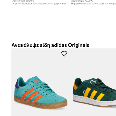
Αρχική τιμή:
69,90 €
Αρχική τιμή:
79,90 €
Η χαμηλότερη τιμή των τελευταίων 30 ημερών προ
Η χαμηλότερη τιμή των τελευταίων 30 ημ
έκπτωσης:
49,99 €
έκπτωσης:
55,99 €
Ανακάλυψε είδη adidas Originals