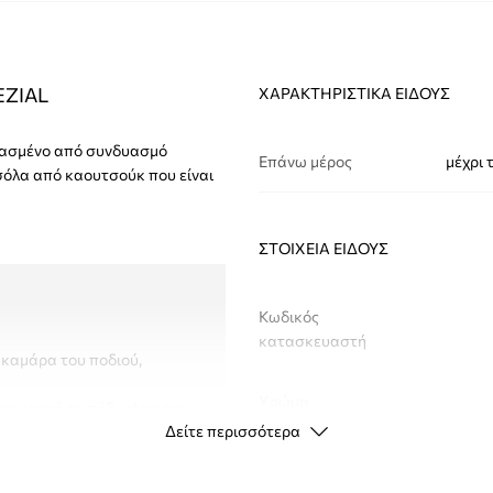
EZIAL
ΧΑΡΑΚΤΗΡΙΣΤΙΚΆ ΕΊΔΟΥΣ
ευασμένο από συνδυασμό
Επάνω μέρος
μέχρι 
σόλα από καουτσούκ που είναι
ΣΤΟΙΧΕΊΑ ΕΊΔΟΥΣ
Κωδικός
κατασκευαστή
 καμάρα του ποδιού,
Χρώμα
και κρατά το πόδι μέσα στο
Δείτε περισσότερα
Μάρκα
a