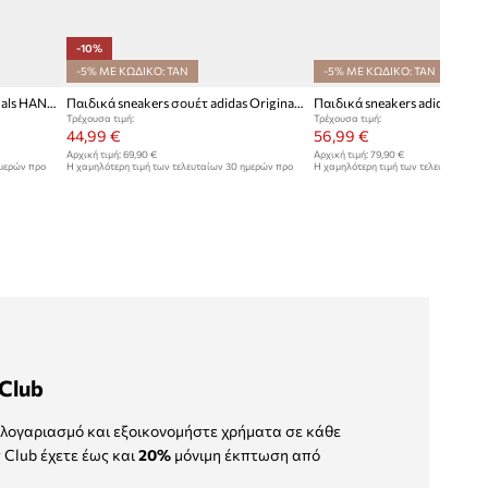
-10%
-5% ΜΕ ΚΩΔΙΚΟ: TAN
-5% ΜΕ ΚΩΔΙΚΟ: TAN
Παιδικά sneakers adidas Originals HANDBALL SPEZIAL
Παιδικά sneakers σουέτ adidas Originals GAZELLE
Τρέχουσα τιμή:
Τρέχουσα τιμή:
44,99 €
56,99 €
Αρχική τιμή:
69,90 €
Αρχική τιμή:
79,90 €
ημερών προ
Η χαμηλότερη τιμή των τελευταίων 30 ημερών προ
Η χαμηλότερη τιμή των τελευταίων 30
έκπτωσης:
49,99 €
έκπτωσης:
60,99 €
Club
λογαριασμό και εξοικονομήστε χρήματα σε κάθε
 Club έχετε έως και
20%
μόνιμη έκπτωση από