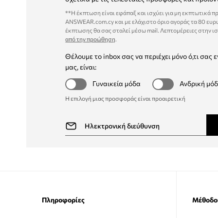
**Η έκπτωση είναι εφάπαξ και ισχύει για μη εκπτωτικά π
ANSWEAR.com.cy και με ελάχιστο όριο αγοράς τα 80 ευρ
έκπτωσης θα σας σταλεί μέσω mail. Λεπτομέρειες στην ι
από την προώθηση
.
Θέλουμε το inbox σας να περιέχει μόνο ό,τι σας ε
μας, είναι:
Γυναικεία μόδα
Ανδρική μό
Η επιλογή μιας προσφοράς είναι προαιρετική
Πληροφορίες
Μέθοδο