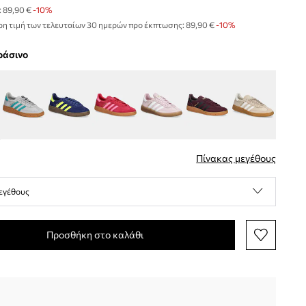
:
89,90 €
-10%
η τιμή των τελευταίων 30 ημερών προ έκπτωσης:
89,90 €
 -10%
πράσινο
Πίνακας μεγέθους
εγέθους
Προσθήκη στο καλάθι