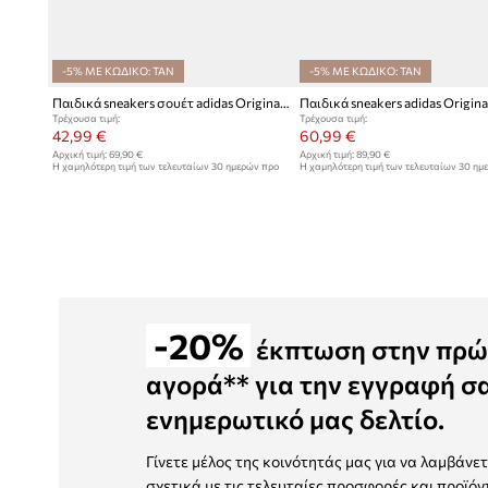
-5% ΜΕ ΚΩΔΙΚΟ: TAN
-5% ΜΕ ΚΩΔΙΚΟ: TAN
Παιδικά sneakers σουέτ adidas Originals GAZELLE
Τρέχουσα τιμή:
Τρέχουσα τιμή:
42,99 €
60,99 €
Αρχική τιμή:
69,90 €
Αρχική τιμή:
89,90 €
Η χαμηλότερη τιμή των τελευταίων 30 ημερών προ
Η χαμηλότερη τιμή των τελευταίων 30 ημ
έκπτωσης:
44,99 €
έκπτωσης:
64,99 €
-20%
έκπτωση στην πρώ
αγορά** για την εγγραφή σ
ενημερωτικό μας δελτίο.
Γίνετε μέλος της κοινότητάς μας για να λαμβάνε
σχετικά με τις τελευταίες προσφορές και προϊόν