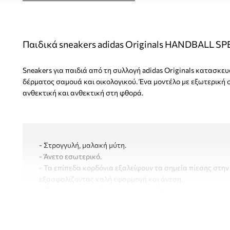
Παιδικά sneakers adidas Originals HANDBALL SP
Sneakers για παιδιά από τη συλλογή adidas Originals κατασκ
δέρματος σαμουά και οικολογικού. Ένα μοντέλο με εξωτερική 
ανθεκτική και ανθεκτική στη φθορά.
- Στρογγυλή, μαλακή μύτη.
- Άνετο εσωτερικό.
- Τα επίπεδα κορδόνια εξαλείφουν τα σημεία πίεσης στην
εξασφαλίζοντας καλή εφαρμογή και άνεση.
- Το ενισχυτικό ένθετο φτέρνας σταθεροποιεί τη φτέρνα 
παπούτσι ώστε να μην γλιστράει έξω κατά την κίνηση.