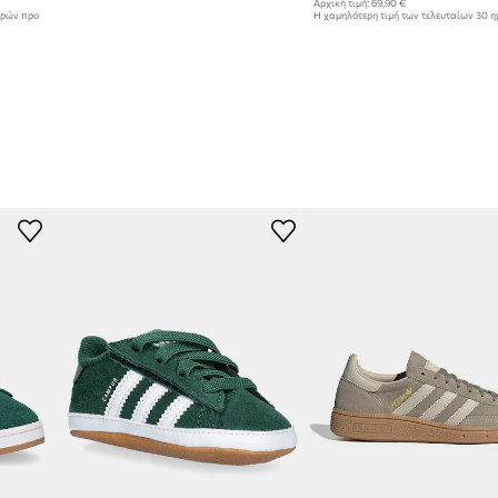
Αρχική τιμή:
69,90 €
ερών προ
Η χαμηλότερη τιμή των τελευταίων 30 
έκπτωσης:
56,99 €