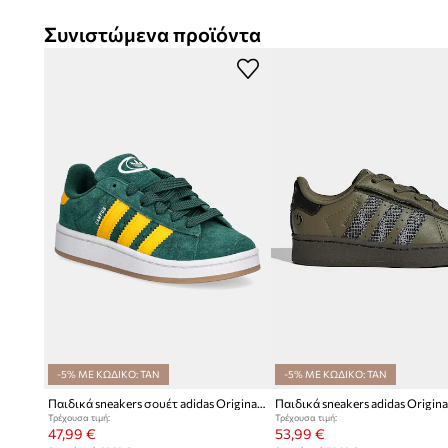
Συνιστώμενα προϊόντα
-5% ΜΕ ΚΩΔΙΚΟ: TAN
-5% ΜΕ ΚΩΔΙΚΟ: TAN
Παιδικά sneakers σουέτ adidas Originals CAMPUS 00s
Τρέχουσα τιμή:
Τρέχουσα τιμή:
47,99 €
53,99 €