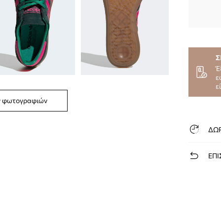
Σ
Έ
ε
ε
ν φωτογραφιών
ΔΩ
ΕΠΙ