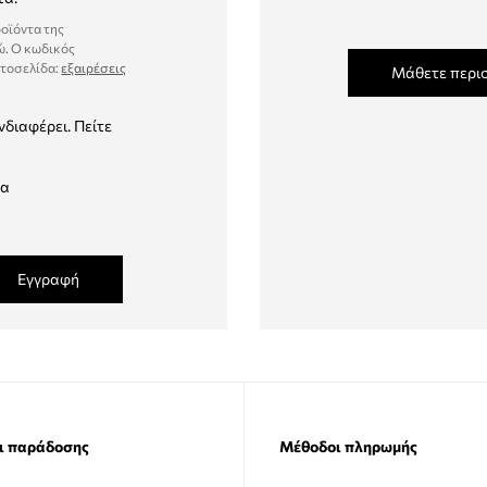
ροϊόντα της
ώ. Ο κωδικός
στοσελίδα:
εξαιρέσεις
Μάθετε περι
νδιαφέρει. Πείτε
δα
Εγγραφή
ι παράδοσης
Μέθοδοι πληρωμής