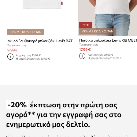
-10%
-5% ΜΕ ΚΩΔΙΚΟ: TAN
-5% ΜΕ ΚΩΔΙΚΟ: TAN
Μωρό βαμβακερό μπλουζάκι Levi's BATWING TEE
Τρέχουσα τιμή:
Τρέχουσα τιμή:
17,99 €
9,99 €
Αρχική τιμή:
29,90 €
Αρχική τιμή:
13,99 €
Η χαμηλότερη τιμή:
19,99 €
Η χαμηλότερη τιμή:
10,99 €
-20%
έκπτωση στην πρώτη σας
αγορά** για την εγγραφή σας στο
ενημερωτικό μας δελτίο.