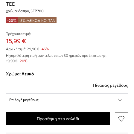
TEE
χρώμα: άσπρο, 3EP700
-20%
-5% ΜΕ ΚΩΔΙΚΟ: TAN
Τρέχουσα τιμή:
15,99 €
Αρχική τιμή:
29,90 €
-46%
Η χαμηλότερη τιμή των τελευταίων 30 ημερών προ έκπτωσης:
19,99 €
 -20%
Χρώμα:
λευκό
Πίνακας μεγέθους
Επιλογή μεγέθους
Προσθήκη στο καλάθι