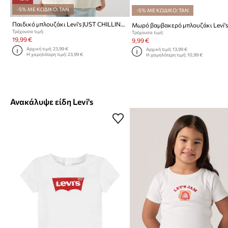
-5% ΜΕ ΚΩΔΙΚΟ: TAN
-5% ΜΕ ΚΩΔΙΚΟ: TAN
Παιδικό μπλουζάκι Levi's JUST CHILLING OVERSIZED SS
Τρέχουσα τιμή:
Τρέχουσα τιμή:
19,99 €
9,99 €
Αρχική τιμή:
23,99 €
Αρχική τιμή:
13,99 €
Η χαμηλότερη τιμή:
23,99 €
Η χαμηλότερη τιμή:
10,99 €
Ανακάλυψε είδη Levi's