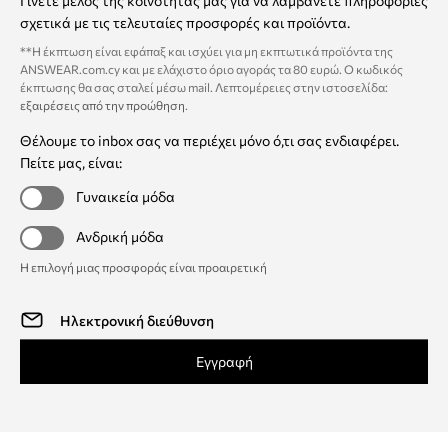
Γίνετε μέλος της κοινότητάς μας για να λαμβάνετε πληροφορίες
σχετικά με τις τελευταίες προσφορές και προϊόντα.
**Η έκπτωση είναι εφάπαξ και ισχύει για μη εκπτωτικά προϊόντα της
ANSWEAR.com.cy και με ελάχιστο όριο αγοράς τα 80 ευρώ. Ο κωδικός
έκπτωσης θα σας σταλεί μέσω mail. Λεπτομέρειες στην ιστοσελίδα:
εξαιρέσεις από την προώθηση
.
Θέλουμε το inbox σας να περιέχει μόνο ό,τι σας ενδιαφέρει.
Πείτε μας, είναι:
Γυναικεία μόδα
Ανδρική μόδα
Η επιλογή μιας προσφοράς είναι προαιρετική
Εγγραφή