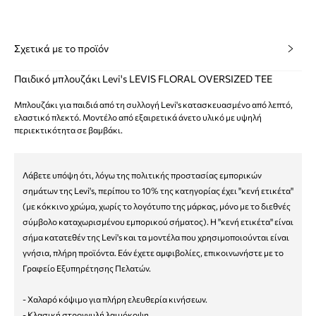
Σχετικά με το προϊόν
Παιδικό μπλουζάκι Levi's LEVIS FLORAL OVERSIZED TEE
Μπλουζάκι για παιδιά από τη συλλογή Levi's κατασκευασμένο από λεπτό,
ελαστικό πλεκτό. Μοντέλο από εξαιρετικά άνετο υλικό με υψηλή
περιεκτικότητα σε βαμβάκι.
Λάβετε υπόψη ότι, λόγω της πολιτικής προστασίας εμπορικών
σημάτων της Levi's, περίπου το 10% της κατηγορίας έχει "κενή ετικέτα"
(με κόκκινο χρώμα, χωρίς το λογότυπο της μάρκας, μόνο με το διεθνές
σύμβολο καταχωρισμένου εμπορικού σήματος). Η "κενή ετικέτα" είναι
σήμα κατατεθέν της Levi's και τα μοντέλα που χρησιμοποιούνται είναι
γνήσια, πλήρη προϊόντα. Εάν έχετε αμφιβολίες, επικοινωνήστε με το
Γραφείο Εξυπηρέτησης Πελατών.
- Χαλαρό κόψιμο για πλήρη ελευθερία κινήσεων.
- Κλασική στρογγυλή λαιμόκοψη.