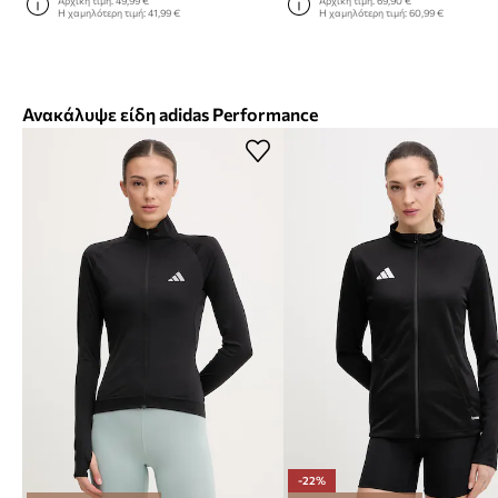
Αρχική τιμή:
49,99 €
Αρχική τιμή:
69,90 €
Η χαμηλότερη τιμή:
41,99 €
Η χαμηλότερη τιμή:
60,99 €
Ανακάλυψε είδη adidas Performance
-22%