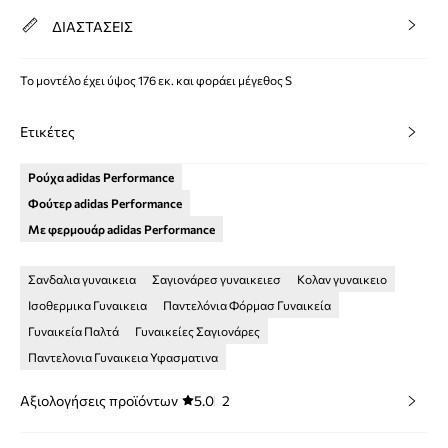
ΔΙΑΣΤΑΣΕΙΣ
Το μοντέλο έχει ύψος 176 εκ. και φοράει μέγεθος S
Ετικέτες
Ρούχα adidas Performance
Φούτερ adidas Performance
Με φερμουάρ adidas Performance
Σανδαλια γυναικεια
Σαγιονάρεσ γυναικειεσ
Κολαν γυναικειο
Ισοθερμικα Γυναικεια
Παντελόνια Φόρμασ Γυναικεία
Γυναικεία Παλτά
Γυναικείες Σαγιονάρες
Παντελονια Γυναικεια Υφασματινα
Αξιολογήσεις προϊόντων
5.0
2