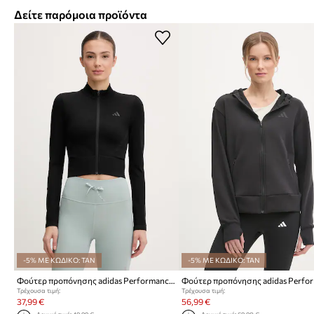
Δείτε παρόμοια προϊόντα
-5% ΜΕ ΚΩΔΙΚΟ: TAN
-5% ΜΕ ΚΩΔΙΚΟ: TAN
Φούτερ προπόνησης adidas Performance
Τρέχουσα τιμή:
Τρέχουσα τιμή:
37,99 €
56,99 €