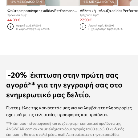
-5% ΜΕ ΚΩΔΙΚΟ: TAN
-5% ΜΕ ΚΩΔΙΚΟ: TAN
Φούτερ προπόνησης adidas Performance Adi365
Τρέχουσα τιμή:
Τρέχουσα τιμή:
44,99 €
27,99 €
Αρχική τιμή:
67,90 €
Αρχική τιμή:
40,99 €
Η χαμηλότερη τιμή:
47,99 €
Η χαμηλότερη τιμή:
35,90 €
-20%
έκπτωση στην πρώτη σας
αγορά** για την εγγραφή σας στο
ενημερωτικό μας δελτίο.
Γίνετε μέλος της κοινότητάς μας για να λαμβάνετε πληροφορίες
σχετικά με τις τελευταίες προσφορές και προϊόντα.
**Η έκπτωση είναι εφάπαξ και ισχύει για μη εκπτωτικά προϊόντα της
ANSWEAR.com.cy και με ελάχιστο όριο αγοράς τα 80 ευρώ. Ο κωδικός
έκπτωσης θα σας σταλεί μέσω mail. Λεπτομέρειες στην ιστοσελίδα: