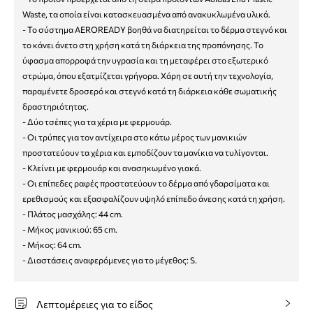
Waste, τα οποία είναι κατασκευασμένα από ανακυκλωμένα υλικά.
- Το σύστημα AEROREADY βοηθά να διατηρείται το δέρμα στεγνό και
το κάνει άνετο στη χρήση κατά τη διάρκεια της προπόνησης. Το
ύφασμα απορροφά την υγρασία και τη μεταφέρει στο εξωτερικό
στρώμα, όπου εξατμίζεται γρήγορα. Χάρη σε αυτή την τεχνολογία,
παραμένετε δροσερό και στεγνό κατά τη διάρκεια κάθε σωματικής
δραστηριότητας.
- Δύο τσέπες για τα χέρια με φερμουάρ.
- Οι τρύπες για τον αντίχειρα στο κάτω μέρος των μανικιών
προστατεύουν τα χέρια και εμποδίζουν τα μανίκια να τυλίγονται.
- Κλείνει με φερμουάρ και ανασηκωμένο γιακά.
- Οι επίπεδες ραφές προστατεύουν το δέρμα από γδαρσίματα και
ερεθισμούς και εξασφαλίζουν υψηλό επίπεδο άνεσης κατά τη χρήση.
- Πλάτος μασχάλης: 44 cm.
- Μήκος μανικιού: 65 cm.
- Μήκος: 64 cm.
- Διαστάσεις αναφερόμενες για το μέγεθος: S.
Λεπτομέρειες για το είδος