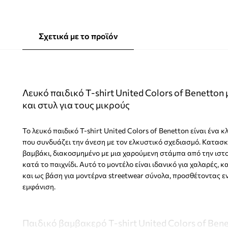
Σχετικά με το προϊόν
Λευκό παιδικό T-shirt United Colors of Benetton 
και στυλ για τους μικρούς
Το λευκό παιδικό T-shirt United Colors of Benetton είναι ένα
που συνδυάζει την άνεση με τον ελκυστικό σχεδιασμό. Κατασ
βαμβάκι, διακοσμημένο με μια χαρούμενη στάμπα από την ιστο
κατά το παιχνίδι. Αυτό το μοντέλο είναι ιδανικό για χαλαρές,
και ως βάση για μοντέρνα streetwear σύνολα, προσθέτοντας ε
εμφάνιση.
Παιδικό βαμβακερό T-shirt United Colors of Ben