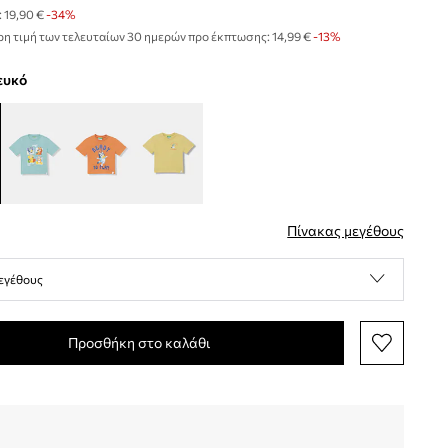
:
19,90 €
-34%
η τιμή των τελευταίων 30 ημερών προ έκπτωσης:
14,99 €
 -13%
λευκό
Πίνακας μεγέθους
εγέθους
Προσθήκη στο καλάθι