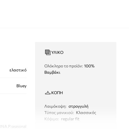
ΥΛΙΚΌ
Ολόκληρο το προϊόν
:
100%
ελαστικό
Βαμβάκι
Bluey
ΚΟΠΉ
Λαιμόκοψη
:
στρογγυλή
Τύπος μανικιού
:
Κλασσικός
Κόψιμο
:
regular fit
0NA.P.seasonal