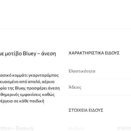
με μοτίβο Bluey – άνεση
ΧΑΡΑΚΤΗΡΙΣΤΙΚΆ ΕΊΔΟΥΣ
Ελαστικότητα
 κλασικό κομμάτι γκαρνταρόμπας
κευασμένο από απαλό, αέρινο
Άδειες
ρία της Bluey, προσφέρει άνεση
 καθημερινές εμφανίσεις καθώς
νέργεια σε κάθε παιδική
ΣΤΟΙΧΕΊΑ ΕΊΔΟΥΣ
etton – βασικά
Κωδικός
3I1XG1