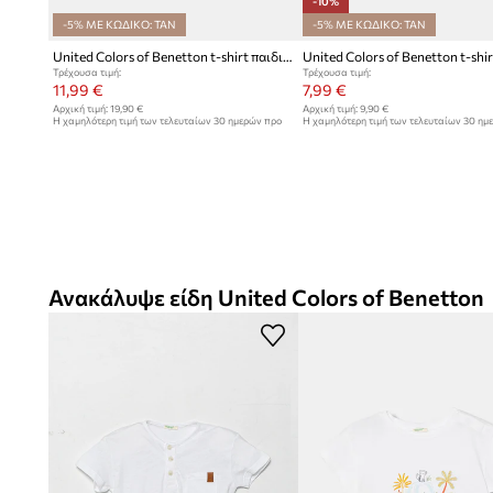
-10%
καθημερινά σύνολα και περιστάσεις
-5% ΜΕ ΚΩΔΙΚΟ: TAN
-5% ΜΕ ΚΩΔΙΚΟ: TAN
United Colors of Benetton t-shirt παιδικό με βαμβάκι
Τρέχουσα τιμή:
Τρέχουσα τιμή:
11,99 €
7,99 €
Αρχική τιμή:
19,90 €
Αρχική τιμή:
9,90 €
Η χαμηλότερη τιμή των τελευταίων 30 ημερών προ
Η χαμηλότερη τιμή των τελευταίων 30 ημ
έκπτωσης:
12,99 €
έκπτωσης:
8,90 €
Ανακάλυψε είδη United Colors of Benetton