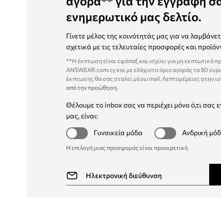
αγορά** για την εγγραφή σ
ενημερωτικό μας δελτίο.
Γίνετε μέλος της κοινότητάς μας για να λαμβάνε
σχετικά με τις τελευταίες προσφορές και προϊόν
**Η έκπτωση είναι εφάπαξ και ισχύει για μη εκπτωτικά π
ANSWEAR.com.cy και με ελάχιστο όριο αγοράς τα 80 ευρ
έκπτωσης θα σας σταλεί μέσω mail. Λεπτομέρειες στην ι
από την προώθηση
.
Θέλουμε το inbox σας να περιέχει μόνο ό,τι σας ε
μας, είναι:
Γυναικεία μόδα
Ανδρική μό
Η επιλογή μιας προσφοράς είναι προαιρετική