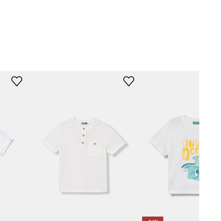
ΔΙΑΣΤΑΣΕΙΣ
λευκό
Μήκος
:
48 cm
Πλάτος μασχάλης
:
38 cm
nited Colors of
Διαστάσεις που δίνονται για το
Benetton
ύψος
:
116 cm
Πίνακας μεγέθους