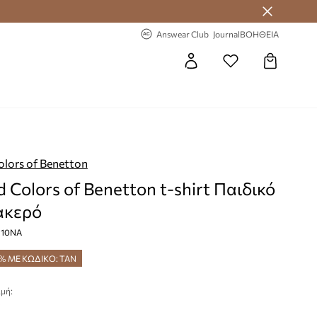
 Answear Club
-20% στην πρώτη παραγγελία
Answear Club
Journal
ΒΟΗΘΕΙΑ
olors of Benetton
d Colors of Benetton t-shirt Παιδικό
ακερό
G10NA
% ΜΕ ΚΩΔΙΚΟ: TAN
μή:
€