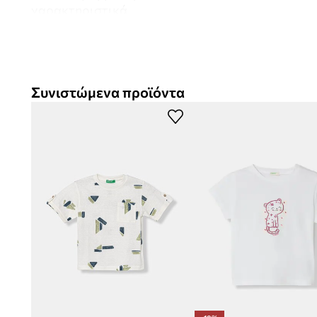
χαρακτηριστικά
Κανονική γραμμή
προσφέρει ελευθερία κινήσεων, χωρίς ν
διάρκεια των δραστηριοτήτων και του καθημερινού παιχν
Συνιστώμενα προϊόντα
Απαλό βαμβάκι
με πλεκτή ύφανση είναι ευχάριστο στην α
δέρμα του παιδιού
Ελαστικό υλικό
επιτρέπει την προσαρμογή στο σώμα, αυ
κατά τη χρήση όλη την ημέρα
Χαρούμενη στάμπα Bluey
προσθέτει παιδική γοητεία και
shirt, ξεχωρίζοντάς το στο πλήθος
Αέρινο υλικό
βοηθά στη διατήρηση της άνεσης ακόμα και
έντονου παιχνιδιού και δραστηριοτήτων
Στυλ casual και streetwear
καθιστά αυτό το T-shirt κατά