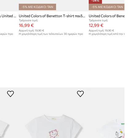
-34%
-5% ΜΕ ΚΩΔΙΚΟ: TAN
-5% ΜΕ ΚΩΔΙΚΟ: TAN
Παιδικό βαμβακερό μπλουζάκι United Colors of Benetton
United Colors of Benetton T-shirt παιδικό με βαμβάκι
Τρέχουσα τιμή:
Τρέχουσα τιμή:
16,99 €
12,99 €
Αρχική τιμή:
19,90 €
Αρχική τιμή:
19,90 €
ημερών προ
Η χαμηλότερη τιμή των τελευταίων 30 ημερών προ
Η χαμηλότερη τιμή από την πρώτη μέρ
έκπτωσης:
17,90 €
19,90 €