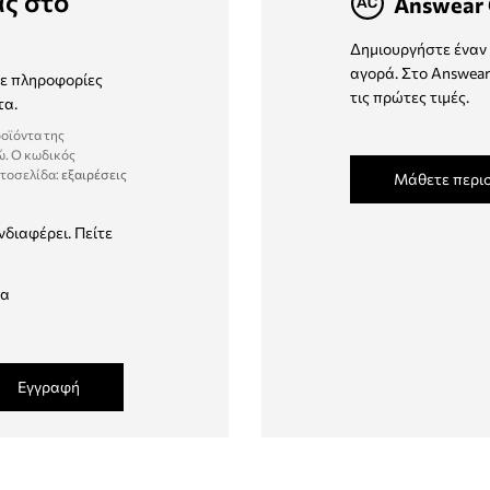
ας στο
Answear 
Δημιουργήστε έναν 
αγορά. Στο Answear
τε πληροφορίες
τις πρώτες τιμές.
τα.
ροϊόντα της
ώ. Ο κωδικός
στοσελίδα:
εξαιρέσεις
Μάθετε περι
νδιαφέρει. Πείτε
δα
Εγγραφή