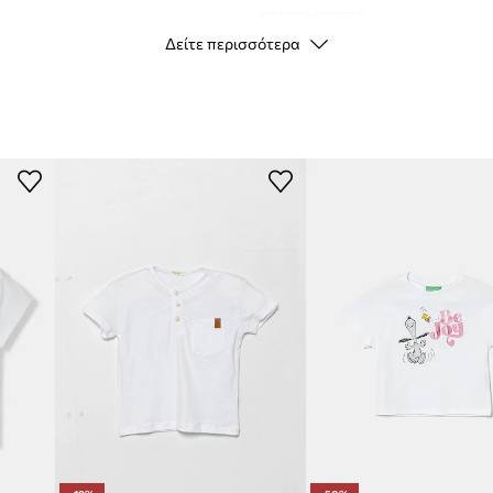
κατασκευαστή
Δείτε περισσότερα
Χρώμα
α περιορίζει κατά τη
ιδιού
Μάρκα
U
φή και απαλό για το
Κατασκευαστής
ξάνοντας την άνεση
ID προϊόντος
 πρωτοτυπία στο T-
 κατά τη διάρκεια
λληλο για πολλά