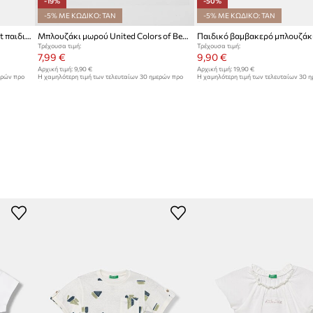
-19%
-50%
-5% ΜΕ ΚΩΔΙΚΟ: TAN
-5% ΜΕ ΚΩΔΙΚΟ: TAN
United Colors of Benetton t-shirt παιδικό βαμβακερό
Μπλουζάκι μωρού United Colors of Benetton
Τρέχουσα τιμή:
Τρέχουσα τιμή:
7,99 €
9,90 €
Αρχική τιμή:
9,90 €
Αρχική τιμή:
19,90 €
ερών προ
Η χαμηλότερη τιμή των τελευταίων 30 ημερών προ
Η χαμηλότερη τιμή των τελευταίων 30 
έκπτωσης:
9,90 €
έκπτωσης:
19,90 €