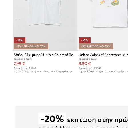
-19%
-10%
-5% ΜΕ ΚΩΔΙΚΟ: TAN
-5% ΜΕ ΚΩΔΙΚΟ: TAN
Μπλουζάκι μωρού United Colors of Benetton
Τρέχουσα τιμή:
Τρέχουσα τιμή:
7,99 €
8,90 €
Αρχική τιμή:
9,90 €
Αρχική τιμή:
9,90 €
Η χαμηλότερη τιμή των τελευταίων 30 ημερών προ
Η χαμηλότερη τιμή από την πρώτη μέρα 
έκπτωσης:
9,90 €
9,90 €
-20%
έκπτωση στην πρώ