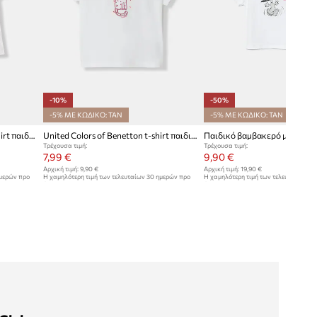
-10%
-50%
-5% ΜΕ ΚΩΔΙΚΟ: TAN
-5% ΜΕ ΚΩΔΙΚΟ: TAN
United Colors of Benetton T-shirt παιδικό με βαμβάκι
United Colors of Benetton t-shirt παιδικό βαμβακερό
Τρέχουσα τιμή:
Τρέχουσα τιμή:
7,99 €
9,90 €
Αρχική τιμή:
9,90 €
Αρχική τιμή:
19,90 €
ημερών προ
Η χαμηλότερη τιμή των τελευταίων 30 ημερών προ
Η χαμηλότερη τιμή των τελευταίων 30
έκπτωσης:
8,90 €
έκπτωσης:
19,90 €