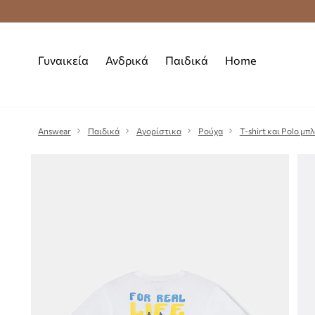
Premium Fashion Benefits
Δωρεάν μεταφορι
Γυναικεία
Ανδρικά
Παιδικά
Home
Answear
Παιδικά
Αγορίστικα
Ρούχα
T-shirt και Polo μπ