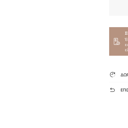
Σ
Έ
ε
ε
ΔΩ
ΕΠΙ