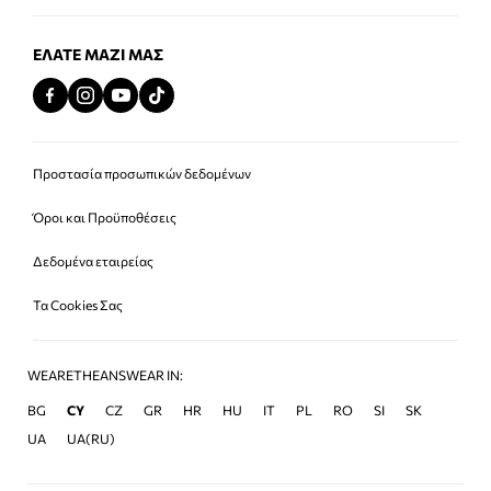
ΕΛΆΤΕ ΜΑΖΊ ΜΑΣ
Προστασία προσωπικών δεδομένων
Όροι και Προϋποθέσεις
Δεδομένα εταιρείας
Τα Cookies Σας
WEARETHEANSWEAR IN:
BG
CY
CZ
GR
HR
HU
IT
PL
RO
SI
SK
UA
UA(RU)