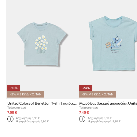
-10%
-24%
-5% ΜΕ ΚΩΔΙΚΟ: TAN
-5% ΜΕ ΚΩΔΙΚΟ: TAN
United Colors of Benetton T-shirt παιδικό βαμβακερό
Τρέχουσα τιμή:
Τρέχουσα τιμή:
7,99 €
7,49 €
Αρχική τιμή:
9,90 €
Αρχική τιμή:
9,90 €
Η χαμηλότερη τιμή:
8,90 €
Η χαμηλότερη τιμή:
9,90 €