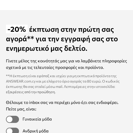
-20%
έκπτωση στην πρώτη σας
αγορά** για την εγγραφή σας στο
ενημερωτικό μας δελτίο.
Γίνετε μέλος της κοινότητάς μας για να λαμβάνετε πληροφορίες
σχετικά με τις τελευταίες προσφορές και προϊόντα.
**Η έκπτωση είναι εφάπαξ και ισχύει για μη εκπτωτικά προϊόντα της
ANSWEAR.com.cy και με ελάχιστο όριο αγοράς τα 80 ευρώ. Ο κωδικός
έκπτωσης θα σας σταλεί μέσω mail. Λεπτομέρειες στην ιστοσελίδα:
εξαιρέσεις από την προώθηση
.
Θέλουμε το inbox σας να περιέχει μόνο ό,τι σας ενδιαφέρει.
Πείτε μας, είναι:
Γυναικεία μόδα
Ανδρική μόδα