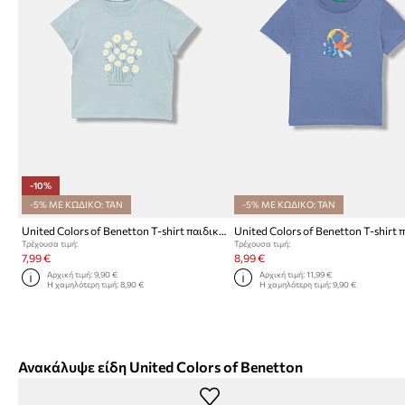
-10%
-5% ΜΕ ΚΩΔΙΚΟ: TAN
-5% ΜΕ ΚΩΔΙΚΟ: TAN
United Colors of Benetton T-shirt παιδικό βαμβακερό
Τρέχουσα τιμή:
Τρέχουσα τιμή:
7,99 €
8,99 €
Αρχική τιμή:
9,90 €
Αρχική τιμή:
11,99 €
Η χαμηλότερη τιμή:
8,90 €
Η χαμηλότερη τιμή:
9,90 €
Ανακάλυψε είδη United Colors of Benetton