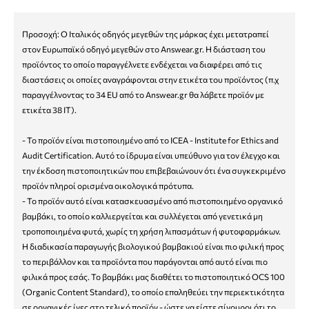
Προσοχή: Ο Ιταλικός οδηγός μεγεθών της μάρκας έχει μετατραπεί
στον Ευρωπαϊκό οδηγό μεγεθών στο Answear.gr. H διάσταση του
προϊόντος το οποίο παραγγέλνετε ενδέχεται να διαφέρει από τις
διαστάσεις οι οποίες αναγράφονται στην ετικέτα του προϊόντος (π.χ
παραγγέλνοντας το 34 EU από το Answear.gr θα λάβετε προϊόν με
ετικέτα 38 ΙΤ).
- Το προϊόν είναι πιστοποιημένο από το ICEA - Institute for Ethics and
Audit Certification. Αυτό το ίδρυμα είναι υπεύθυνο για τον έλεγχο και
την έκδοση πιστοποιητικών που επιβεβαιώνουν ότι ένα συγκεκριμένο
προϊόν πληροί ορισμένα οικολογικά πρότυπα.
- Το προϊόν αυτό είναι κατασκευασμένο από πιστοποιημένο οργανικό
βαμβάκι, το οποίο καλλιεργείται και συλλέγεται από γενετικά μη
τροποποιημένα φυτά, χωρίς τη χρήση λιπασμάτων ή φυτοφαρμάκων.
Η διαδικασία παραγωγής βιολογικού βαμβακιού είναι πιο φιλική προς
το περιβάλλον και τα προϊόντα που παράγονται από αυτό είναι πιο
φιλικά προς εσάς. Το βαμβάκι μας διαθέτει το πιστοποιητικό OCS 100
(Organic Content Standard), το οποίο επαληθεύει την περιεκτικότητα
σε οργανικές ίνες στο τελικό προϊόν - ώστε να είστε σίγουροι ότι το