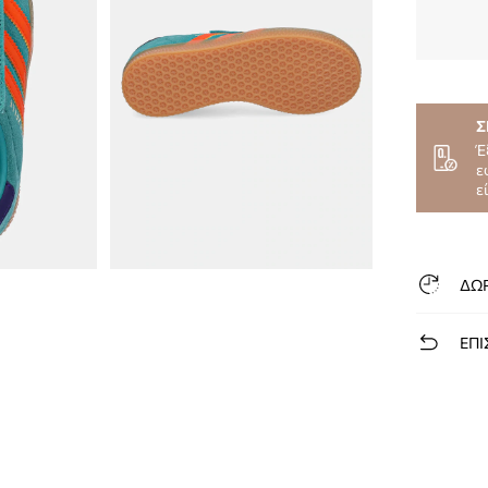
Σ
Έ
ε
ε
ΔΩ
ΕΠΙ