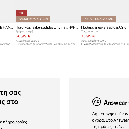
-11%
-5% ΜΕ ΚΩΔΙΚΟ: TAN
-5% ΜΕ ΚΩΔΙΚΟ: TAN
Παιδικά sneakers adidas Originals HANDBALL SPEZIAL
Παιδικά sneakers adidas Originals HANDBALL SPEZIAL
Τρέχουσα τιμή:
Τρέχουσα τιμή:
68,99 €
73,99 €
Αρχική τιμή:
89,90 €
Αρχική τιμή:
101,99 €
ερών προ
Η χαμηλότερη τιμή των τελευταίων 30 ημερών προ
Η χαμηλότερη τιμή των τελευταίων 30 
έκπτωσης:
77,99 €
έκπτωσης:
77,99 €
τη σας
ας στο
Answear 
Δημιουργήστε έναν 
αγορά. Στο Answear
τε πληροφορίες
τις πρώτες τιμές.
τα.