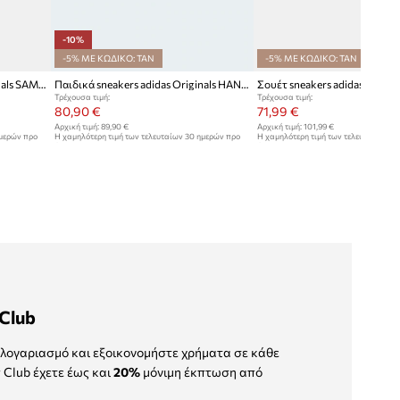
-10%
-5% ΜΕ ΚΩΔΙΚΟ: TAN
-5% ΜΕ ΚΩΔΙΚΟ: TAN
Παιδικά sneakers adidas Originals SAMBA XLG
Παιδικά sneakers adidas Originals HANDBALL SPEZIAL
Τρέχουσα τιμή:
Τρέχουσα τιμή:
80,90 €
71,99 €
Αρχική τιμή:
89,90 €
Αρχική τιμή:
101,99 €
ημερών προ
Η χαμηλότερη τιμή των τελευταίων 30 ημερών προ
Η χαμηλότερη τιμή των τελευταίων 30
έκπτωσης:
89,90 €
έκπτωσης:
76,99 €
Club
λογαριασμό και εξοικονομήστε χρήματα σε κάθε
 Club έχετε έως και
20%
μόνιμη έκπτωση από