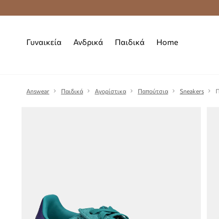
Premium Fashion Benefits
Δωρεάν μεταφορι
Γυναικεία
Ανδρικά
Παιδικά
Home
Answear
Παιδικά
Αγορίστικα
Παπούτσια
Sneakers
Π