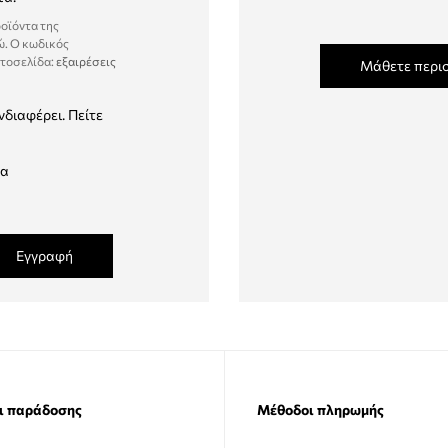
ροϊόντα της
ώ. Ο κωδικός
στοσελίδα:
εξαιρέσεις
Μάθετε περι
νδιαφέρει. Πείτε
δα
Εγγραφή
ι παράδοσης
Μέθοδοι πληρωμής