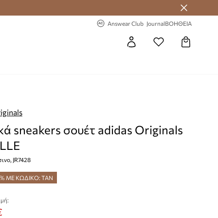
 Answear Club
-20% στην πρώτη παραγγελία
Answear Club
Journal
ΒΟΗΘΕΙΑ
iginals
κά sneakers σουέτ adidas Originals
LLE
ινο, JR7428
5% ΜΕ ΚΩΔΙΚΟ: TAN
μή:
€