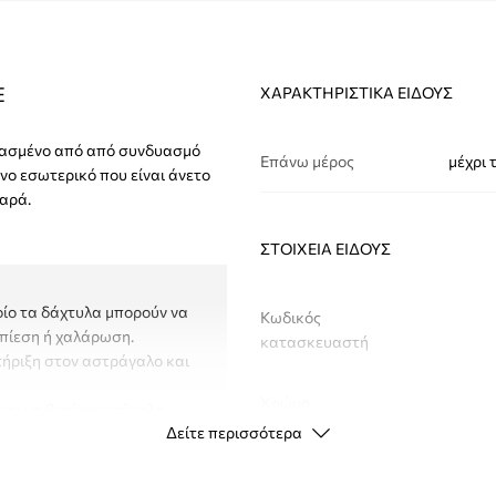
E
ΧΑΡΑΚΤΗΡΙΣΤΙΚΆ ΕΊΔΟΥΣ
ευασμένο από από συνδυασμό
Επάνω μέρος
μέχρι 
νο εσωτερικό που είναι άνετο
θαρά.
ΣΤΟΙΧΕΊΑ ΕΊΔΟΥΣ
οίο τα δάχτυλα μπορούν να
Κωδικός
πίεση ή χαλάρωση.
κατασκευαστή
τήριξη στον αστράγαλο και
Χρώμα
και να βγαίνουν εύκολα.
Δείτε περισσότερα
νθεκτική στη φθορά.
Μάρκα
a