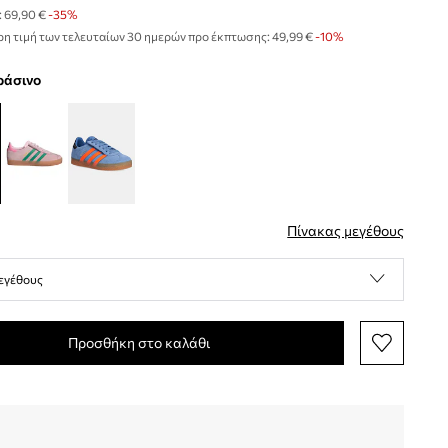
:
69,90 €
-35%
η τιμή των τελευταίων 30 ημερών προ έκπτωσης:
49,99 €
 -10%
πράσινο
Πίνακας μεγέθους
εγέθους
Προσθήκη στο καλάθι