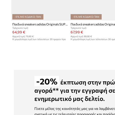
-5% ΜΕ ΚΩΔΙΚΟ: TAN
-5% ΜΕ ΚΩΔΙΚΟ: TAN
Παιδικά sneakers adidas Originals SUPERSTAR LED LIGHTS
Τρέχουσα τιμή:
Τρέχουσα τιμή:
64,99 €
67,99 €
Αρχική τιμή:
79,90 €
Αρχική τιμή:
89,90 €
Η χαμηλότερη τιμή των τελευταίων 30 ημερών προ
Η χαμηλότερη τιμή των τελευταίων 30 ημ
έκπτωσης:
67,99 €
έκπτωσης:
71,99 €
-20%
έκπτωση στην πρώ
αγορά** για την εγγραφή σ
ενημερωτικό μας δελτίο.
Γίνετε μέλος της κοινότητάς μας για να λαμβάνε
σχετικά με τις τελευταίες προσφορές και προϊόν