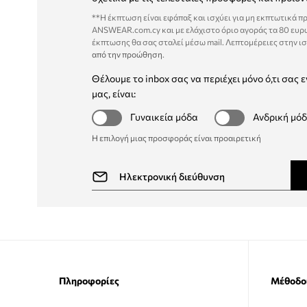
**Η έκπτωση είναι εφάπαξ και ισχύει για μη εκπτωτικά π
ANSWEAR.com.cy και με ελάχιστο όριο αγοράς τα 80 ευρ
έκπτωσης θα σας σταλεί μέσω mail. Λεπτομέρειες στην ι
από την προώθηση
.
Θέλουμε το inbox σας να περιέχει μόνο ό,τι σας ε
μας, είναι:
Γυναικεία μόδα
Ανδρική μό
Η επιλογή μιας προσφοράς είναι προαιρετική
Πληροφορίες
Μέθοδο