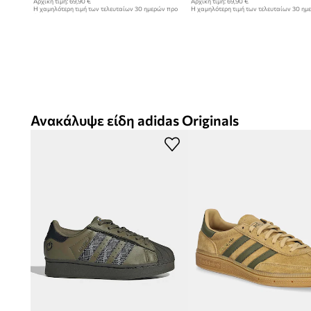
Αρχική τιμή:
69,90 €
Αρχική τιμή:
69,90 €
Η χαμηλότερη τιμή των τελευταίων 30 ημερών προ
Η χαμηλότερη τιμή των τελευταίων 30 ημ
έκπτωσης:
59,99 €
έκπτωσης:
56,99 €
Ανακάλυψε είδη adidas Originals