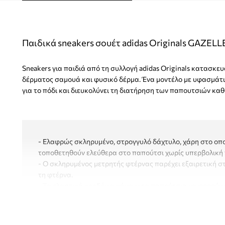
Παιδικά sneakers σουέτ adidas Originals GAZELL
Sneakers για παιδιά από τη συλλογή adidas Originals κατασκ
δέρματος σαμουά και φυσικό δέρμα. Ένα μοντέλο με υφασμάτι
για το πόδι και διευκολύνει τη διατήρηση των παπουτσιών κα
- Ελαφρώς σκληρυμένο, στρογγυλό δάχτυλο, χάρη στο οπ
τοποθετηθούν ελεύθερα στο παπούτσι χωρίς υπερβολική 
- Ο σκληρυμένος μετρητής φτέρνας παρέχει εξαιρετική σ
τη φτέρνα.
- Τα ελαστικά κορδόνια κάνουν τα παπούτσια να φορούν 
- Η εξωτερική σόλα από καουτσούκ είναι ανθεκτική και α