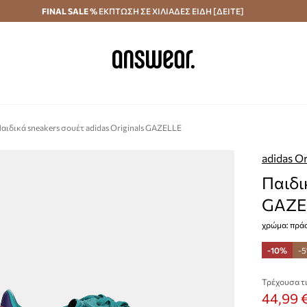
κά άνω των 70 €
FINAL SALE %
ΕΚΠΤΩΣΗ ΣΕ ΧΙΛΙΑΔΕΣ ΕΙΔΗ [ΔΕΙΤΕ]
Αποστολή σε 24 ώρες
Εξοικονομήστε με το
αιδικά sneakers σουέτ adidas Originals GAZELLE
adidas Or
Παιδι
GAZE
χρώμα: πράσ
-10%
-
Τρέχουσα τι
44,99 