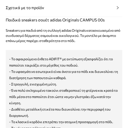
Σχετικά με το προϊόν
Παιδικά sneakers σουέτ adidas Originals CAMPUS 00s
Sneakers για παιδιά από τη συλλογή adidas Originals κατασκευασμένο από
συνδυασμό δέρματος σαμουά και οικολογικού. Το μοντέλο με άκαμπτο
επάνω μέρος παρέχει σταθερότητα στο πόδι.
- Το αφαιρούμενο ένθετο ADIFIT® με εκτύπωση εξασφαλίζει ότι το
παπούτσι ταιριάζει στο μέγεθος του ποδιού.
- Το υφασμάτινο εσωτερικό είναι άνετο για το πόδι και διευκολύνει τη
διατήρηση των παπουτσιών καθαρά.
- Στρογγυλή, ενισχυμένη μύτη.
- Ένα πολύ σκληρυμένο τακούνι σταθεροποιεί τη φτέρνα και κρατά το
πόδι μέσα στο παπούτσι έτσι ώστε να μην γλιστράει έξω κατά την
κίνηση.
- Διαθέτει μεταλλική ετικέτα που διευκολύνει την περιγραφή του
διοργανωτή.
- Το κλασικό κορδόνι επιτρέπει την ατομική προσαρμογή στο πόδι.