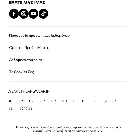
ΕΛΆΤΕ ΜΑΖΊ ΜΑΣ
Προστασία προσωπικών δεδομένων
Όροι και Προϋποθέσεις
Δεδομένα εταιρείας
Τα Cookies Σας
WEARETHEANSWEAR IN:
BG
CY
CZ
GR
HR
HU
IT
PL
RO
SI
SK
UA
UA(RU)
Το περιεχόμενο αυτού του ιστότοπου προστατεύεται από πνευματικά
δικαιώματα και ανήκει στην Answear.com S.A.