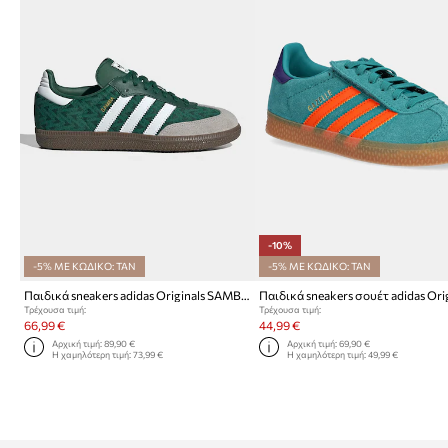
-10%
-5% ΜΕ ΚΩΔΙΚΟ: TAN
-5% ΜΕ ΚΩΔΙΚΟ: TAN
Παιδικά sneakers adidas Originals SAMBA OG
Τρέχουσα τιμή:
Τρέχουσα τιμή:
66,99 €
44,99 €
Αρχική τιμή:
89,90 €
Αρχική τιμή:
69,90 €
Η χαμηλότερη τιμή:
73,99 €
Η χαμηλότερη τιμή:
49,99 €