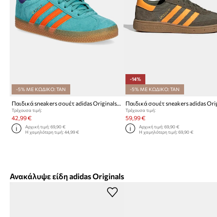
-14%
-5% ΜΕ ΚΩΔΙΚΟ: TAN
-5% ΜΕ ΚΩΔΙΚΟ: TAN
Παιδικά sneakers σουέτ adidas Originals GAZELLE
Τρέχουσα τιμή:
Τρέχουσα τιμή:
42,99 €
59,99 €
Αρχική τιμή:
69,90 €
Αρχική τιμή:
69,90 €
Η χαμηλότερη τιμή:
44,99 €
Η χαμηλότερη τιμή:
69,90 €
Ανακάλυψε είδη adidas Originals