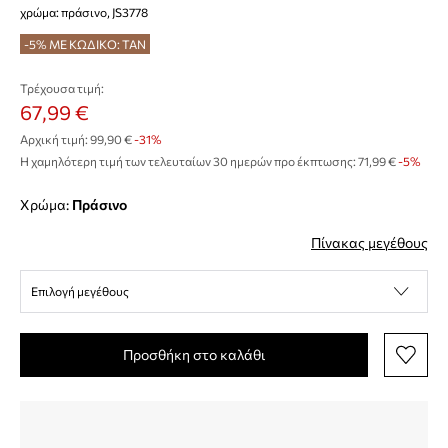
χρώμα: πράσινο, JS3778
-5% ΜΕ ΚΩΔΙΚΟ: TAN
Τρέχουσα τιμή:
67,99 €
Αρχική τιμή:
99,90 €
-31%
Η χαμηλότερη τιμή των τελευταίων 30 ημερών προ έκπτωσης:
71,99 €
 -5%
Χρώμα:
πράσινο
Πίνακας μεγέθους
Επιλογή μεγέθους
Προσθήκη στο καλάθι